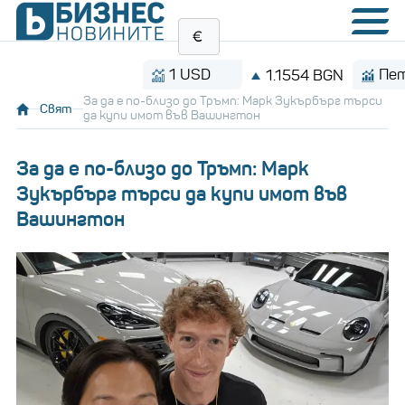
1 USD
Петрол
1.1554 BGN
За да е по-близо до Тръмп: Марк Зукърбърг търси
Свят
да купи имот във Вашингтон
За да е по-близо до Тръмп: Марк
Зукърбърг търси да купи имот във
Вашингтон