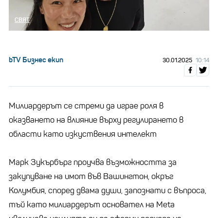
СВЯТ
bTV Бизнес екип
30.01.2025
10:14
Милиардерът се стреми да играе роля в
оказването на влияние върху регулирането в
области като изкуствения интелект
Марк Зукърбърг проучва възможността за
закупуване на имот във Вашингтон, окръг
Колумбия, според двама души, запознати с въпроса,
тъй като милиардерът основател на Meta