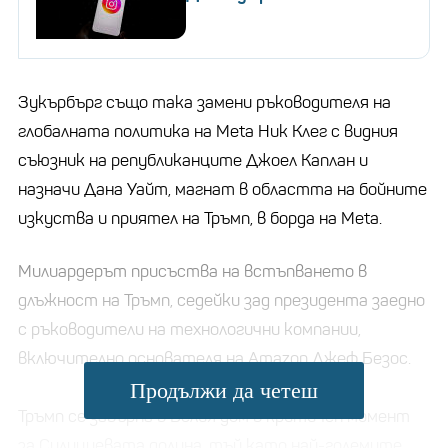
Зукърбърг също така замени ръководителя на
глобалната политика на Meta Ник Клег с видния
съюзник на републиканците Джоел Каплан и
назначи Дана Уайт, магнат в областта на бойните
изкуства и приятел на Тръмп, в борда на Meta.
Милиардерът присъства на встъпването в
длъжност на Тръмп, седейки зад президента заедно
с ръководители на технологични компании,
включително основателя на Amazon Джеф Безос.
Продължи да четеш
Тръмп се завърна в Белия дом в критичен момент
за Силициевата долина, тъй като най-големите