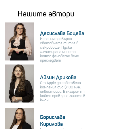
Нашите автори
Десислава Боцева
Испания превърна
световната титла в
съкровище! Пуска
лимитирана монета,
която феновете вече
преследват
Айлин Дрикова
От Apple до собствена
компания със $100 млн.
инвестиции: Българинът,
който превърна лицето в
ключ
Борислава
Кирилова