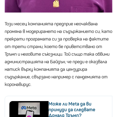
Този месец компанията предприе неочаквана
промяна в модерирането на съдържанието си, като
прекрати програмата си за проверка на фактите
от трети страни, което бе приветствано от
Тръмп и неговите съюзници. Той също така обвини
администрацията на Байдън, че преди е оказвала
натиск върху компанията да цензурира
съдържание, свързано например с пандемията от
коронавирус.
Може ли Meta да ви
принуди да следвате
Доналд Тръмп?