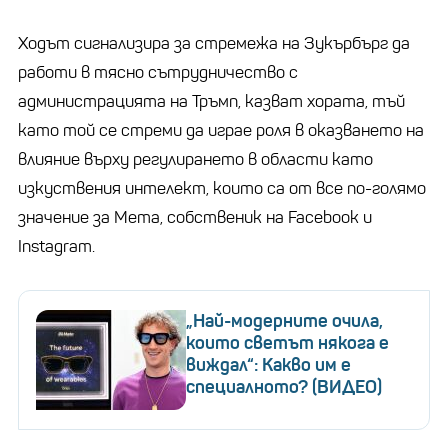
Ходът сигнализира за стремежа на Зукърбърг да
работи в тясно сътрудничество с
администрацията на Тръмп, казват хората, тъй
като той се стреми да играе роля в оказването на
влияние върху регулирането в области като
изкуствения интелект, които са от все по-голямо
значение за Мета, собственик на Facebook и
Instagram.
„Най-модерните очила,
които светът някога е
виждал“: Какво им е
специалното? (ВИДЕО)