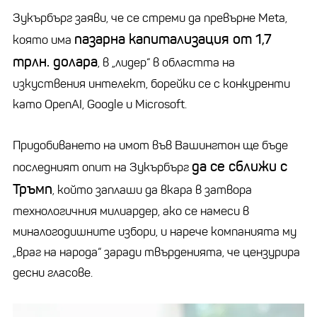
Зукърбърг заяви, че се стреми да превърне Meta,
пазарна капитализация от 1,7
която има
трлн. долара
, в „лидер“ в областта на
изкуствения интелект, борейки се с конкуренти
като OpenAI, Google и Microsoft.
Придобиването на имот във Вашингтон ще бъде
да се сближи с
последният опит на Зукърбърг
Тръмп
, който заплаши да вкара в затвора
технологичния милиардер, ако се намеси в
миналогодишните избори, и нарече компанията му
„враг на народа“ заради твърденията, че цензурира
десни гласове.