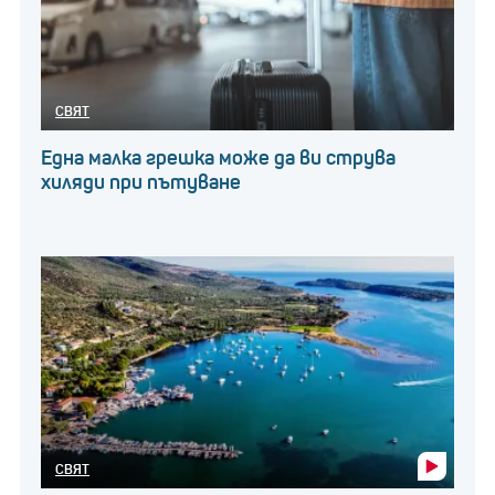
СВЯТ
Една малка грешка може да ви струва
хиляди при пътуване
СВЯТ