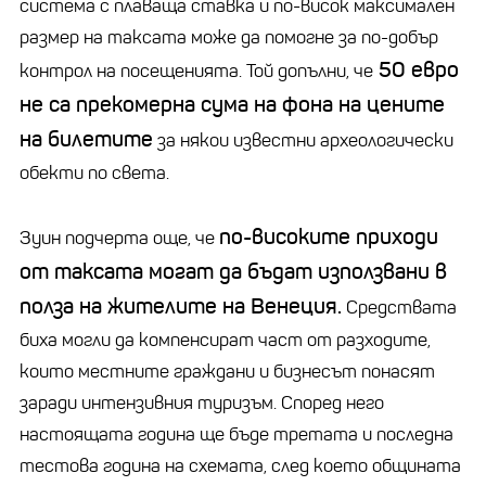
система с плаваща ставка и по-висок максимален
размер на таксата може да помогне за по-добър
50 евро
контрол на посещенията. Той допълни, че
не са прекомерна сума на фона на цените
на билетите
за някои известни археологически
обекти по света.
по-високите приходи
Зуин подчерта още, че
от таксата могат да бъдат използвани в
полза на жителите на Венеция.
Средствата
биха могли да компенсират част от разходите,
които местните граждани и бизнесът понасят
заради интензивния туризъм. Според него
настоящата година ще бъде третата и последна
тестова година на схемата, след което общината