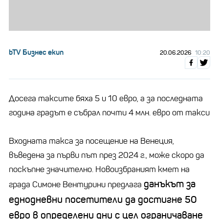
bTV Бизнес екип
20.06.2026
10:20
Досега таксите бяха 5 и 10 евро, а за последната
година градът е събрал почти 4 млн. евро от такси
Входната такса за посещение на Венеция,
въведена за първи път през 2024 г., може скоро да
поскъпне значително. Новоизбраният кмет на
данъкът за
града Симоне Вентурини предлага
еднодневни посетители да достигне 50
евро в определени дни с цел ограничаване