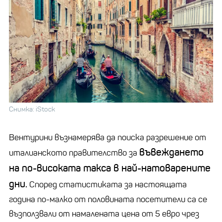
Снимка: iStock
Вентурини възнамерява да поиска разрешение от
въвеждането
италианското правителство за
на по-високата такса в най-натоварените
дни.
Според статистиката за настоящата
година по-малко от половината посетители са се
възползвали от намалената цена от 5 евро чрез