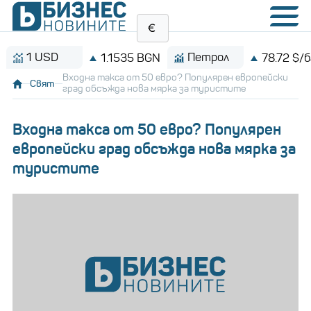
USD
Петрол
1.1535 BGN
78.72 $/барел
Входна такса от 50 евро? Популярен европейски
Свят
град обсъжда нова мярка за туристите
Входна такса от 50 евро? Популярен
европейски град обсъжда нова мярка за
туристите