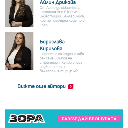
Айлин Дрикова
От Apple до собствена
компания със $100 млн.
инвестиции: Българинът,
който превърна лицето в
ключ
Борислава
Кирилова
Недостиг на кадри, слаба
реклама и липса на
стратегия: Какво спира
развитието на
българския туризъм?
Вижте още автори
РАЗГЛЕДАЙ БРОШУРАТА