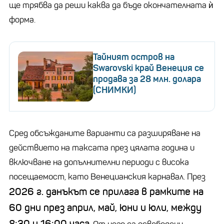
ще трябва да реши каква да бъде окончателната ѝ
форма.
Тайният остров на
Swarovski край Венеция се
продава за 28 млн. долара
(СНИМКИ)
Сред обсъжданите варианти са разширяване на
действието на таксата през цялата година и
включване на допълнителни периоди с висока
посещаемост, като Венецианския карнавал. През
2026 г. данъкът се прилага в рамките на
60 дни през април, май, юни и юли, между
8:30 и 16:00 часа