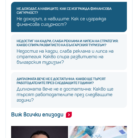
НЕ ДОХОДЪТ, А НАВИЦИТЕ: КАК СЕ ИЗГРАЖДА ФИНАНСОВА
СИГУРНОСТ?
Не доходът, а навиците: Как се изгражда
финансова сигурност?
НЕДОСТИГ НА КАДРИ, СЛАБА РЕКЛАМА И ЛИПСА НА СТРАТЕГИЯ:
КАКВО СПИРА РАЗВИТИЕТО НА БЪЛГАРСКИЯ ТУРИЗЪМ?
Недостиг на кадри, слаба реклама и липса на
стратегия: Какво спира развитието на
българския туризъм?
ДИПЛОМАТА ВЕЧЕ НЕ Е ДОСТАТЪЧНА: КАКВО ЩЕ ТЪРСЯТ
РАБОТОДАТЕЛИТЕ ПРЕЗ СЛЕДВАЩИТЕ ГОДИНИ?
Дипломата вече не е достатъчна: Какво ще
търсят работодателите през следващите
години?
Виж всички епизоди