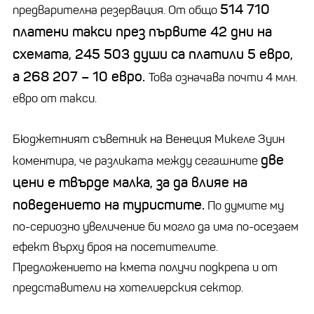
514 710
предварителна резервация. От общо
платени такси през първите 42 дни на
схемата, 245 503 души са платили 5 евро,
а 268 207 – 10 евро.
Това означава почти 4 млн.
евро от такси.
Бюджетният съветник на Венеция Микеле Зуин
две
коментира, че разликата между сегашните
цени е твърде малка, за да влияе на
поведението на туристите.
По думите му
по-сериозно увеличение би могло да има по-осезаем
ефект върху броя на посетителите.
Предложението на кмета получи подкрепа и от
представители на хотелиерския сектор.