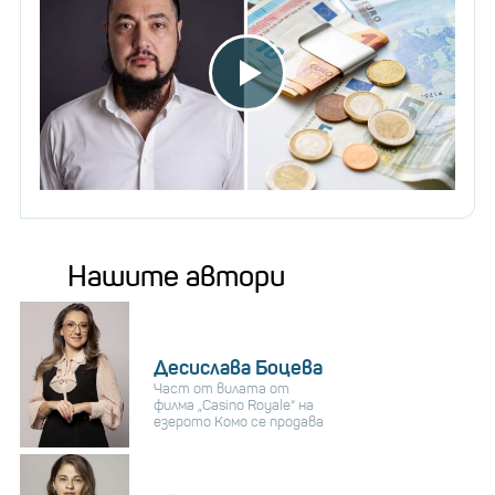
Нашите автори
Десислава Боцева
Част от вилата от
филма „Casino Royale“ на
езерото Комо се продава