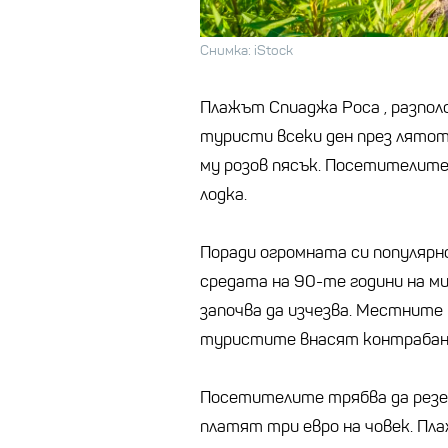
Снимка: iStock
Плажът Спиаджа Роса , разпол
туристи всеки ден през лятот
му розов пясък. Посетителите
лодка.
Поради огромната си популярн
средата на 90-те години на ми
започва да изчезва. Местните 
туристите внасят контрабанд
Посетителите трябва да резер
платят три евро на човек. Пл