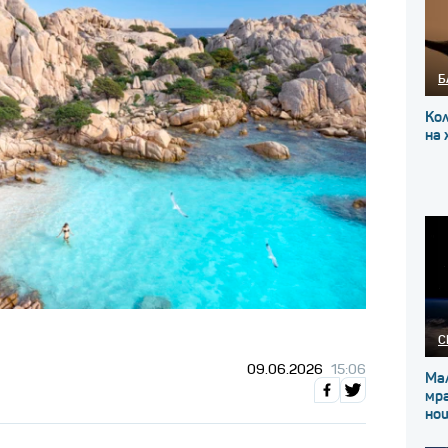
Б
Ко
на
С
09.06.2026
15:06
Мал
мра
но