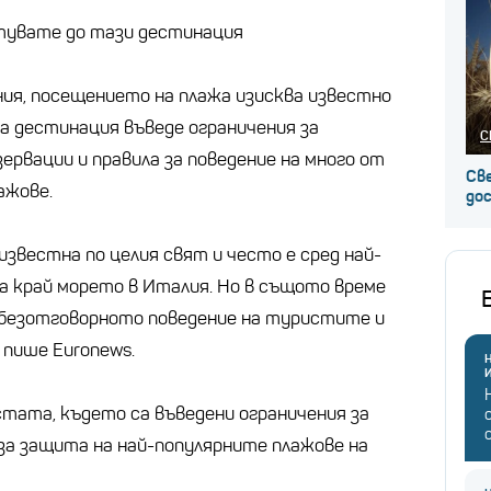
ътувате до тази дестинация
ия, посещението на плажа изисква известно
на дестинация въведе ограничения за
С
ервации и правила за поведение на много от
Св
ажове.
до
известна по целия свят и често е сред най-
а край морето в Италия. Но в същото време
и безотговорното поведение на туристите и
 пише Euronews.
Н
стата, където са въведени ограничения за
 за защита на най-популярните плажове на