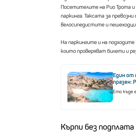
Посетителите на Рио Трота и 
паркинга. Таксата за превозни 
велосипедистите и пешеходци
На паркингите и на подходите
които проверяват билети и ре
Един от 
празен: 
Ето къде 
Кърпи без подплата 