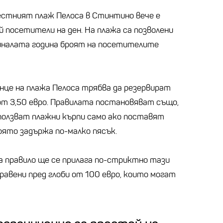
естният плаж Пелоса в Стинтино вече е
й посетители на ден. На плажа са позволени
Миналата година броят на посетителите
нце на плажа Пелоса трябва да резервират
от 3,50 евро. Правилата постановяват също,
ползват плажни кърпи само ако поставят
оято задържа по-малко пясък.
 правило ще се прилага по-стриктно тази
равени пред глоби от 100 евро, които могат