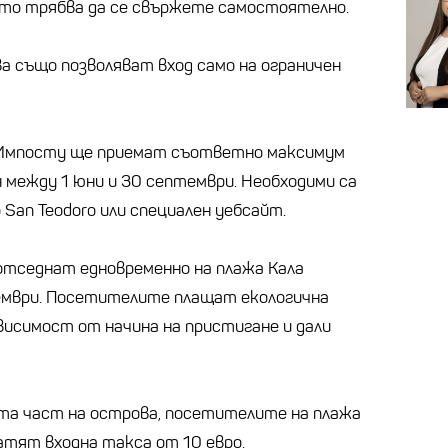
гото трябва да се свържете самостоятелно.
а също позволяват вход само на ограничен
у Импосту ще приемат съответно максимум
 между 1 юни и 30 септември. Необходими са
San Teodoro или специален уебсайт.
отседнат едновременно на плажа Кала
тември. Посетителите плащат екологична
ависимост от начина на пристигане и дали
та част на острова, посетителите на плажа
тят входна такса от 10 евро.