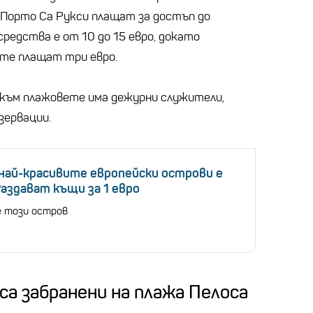
Порто Са Рукси плащат за достъп до
средства е от 10 до 15 евро, докато
те плащат три евро.
 към плажовете има дежурни служители,
зервации.
най-красивите европейски острови е
Раздават къщи за 1 евро
е този остров
са забранени на плажа Пелоса