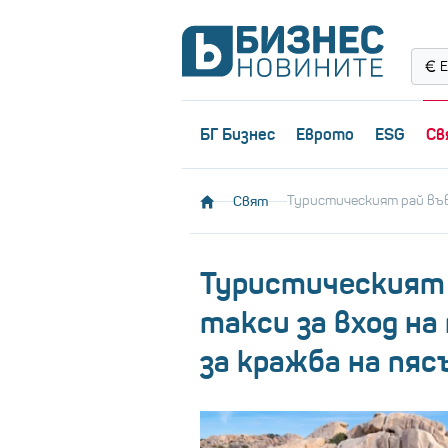
Е
БГ Бизнес
Еврото
ESG
Св
Свят
Туристическият рай въве
Туристическият 
такси за вход на
за кражба на пяс