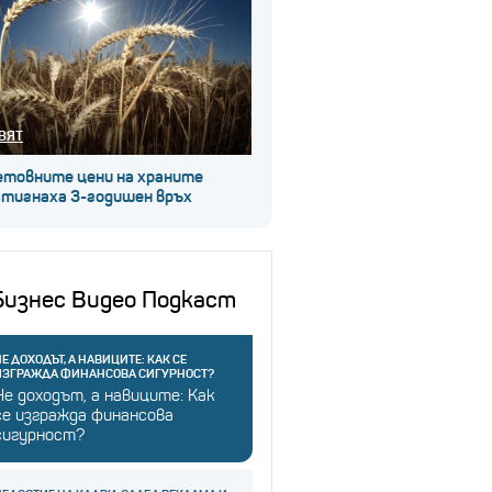
ВЯТ
етовните цени на храните
стигнаха 3-годишен връх
Бизнес Видео Подкаст
Е ДОХОДЪТ, А НАВИЦИТЕ: КАК СЕ
ИЗГРАЖДА ФИНАНСОВА СИГУРНОСТ?
Не доходът, а навиците: Как
се изгражда финансова
сигурност?