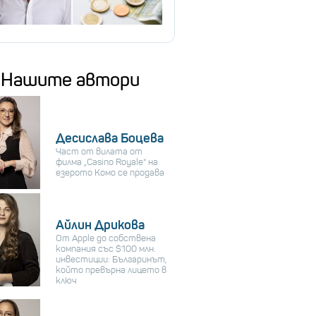
Нашите автори
Десислава Боцева
Част от вилата от
филма „Casino Royale“ на
езерото Комо се продава
Айлин Дрикова
От Apple до собствена
компания със $100 млн.
инвестиции: Българинът,
който превърна лицето в
ключ