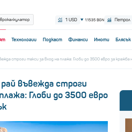
врокалкулатор
ят
Технологии
Пoдкаст
Финанси
Имоти
Блясък
жда строги такси за вход на плажа: Глоби до 3500 евро за кражба 
рай въвежда строги
 плажа: Глоби до 3500 евро
ък