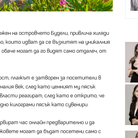
ожен на островчето Будели, привлича хиляди
о, които идват да се възхитят на уникалния
 обаче могат да го видят само отдалеч, от
ост, плажът е затворен за посетители в
налия век, след като ценният му пясък
власти реагират, след като е открито, че
но килограми пясък като сувенири.
вират час онлайн предварително и да
ажовете могат да бъдат посетени само с