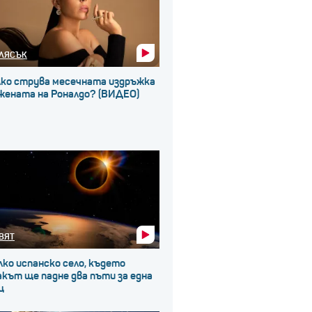
ЛЯСЪК
лко струва месечната издръжка
 жената на Роналдо? (ВИДЕО)
ВЯТ
ко испанско село, където
кът ще падне два пъти за една
щ