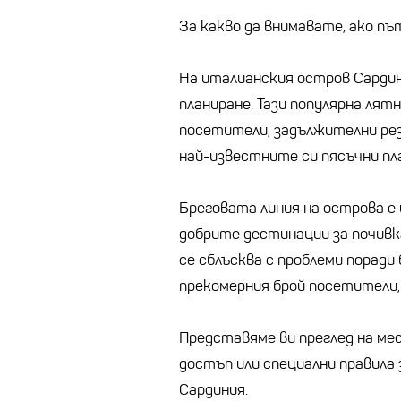
За какво да внимавате, ако п
На италианския остров Сардин
планиране. Тази популярна лят
посетители, задължителни рез
най-известните си пясъчни пл
Бреговата линия на острова е 
добрите дестинации за почивк
се сблъсква с проблеми порад
прекомерния брой посетители,
Представяме ви преглед на ме
достъп или специални правила
Сардиния.