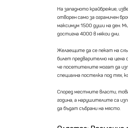
На западното крайбрежие, изв
отворен само за ограничен бро
максимум 1500 души на ден. 
достигна 4000 в някои дни.
Желаещите да се пекат на слъ
билет предварително на цена 
че посетителите могат да из
специална постелка под тях, к
Според местните власти, това
година, а нарушителите са изп
да бъдат събрани на място.