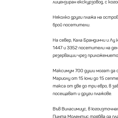
лицензиран екскурзовод, с ко
Няколко други плажа на остров
брой посетители.
На север, Кала Брандинчи и Л
1447 и 3352 посетители на ден
резервации чрез приложението 
Максимум 700 души могат да 
Мариолу от 15 юни до 15 сеп
такса от две до три евро, в з
посещават и други плажове.
Във Виласимиус, в югоизточна
Пунта Молентис трябва да пла