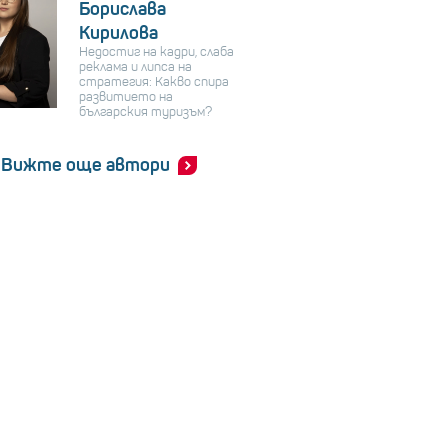
Борислава
Кирилова
Недостиг на кадри, слаба
реклама и липса на
стратегия: Какво спира
развитието на
българския туризъм?
Вижте още автори