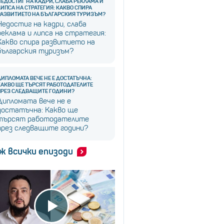
НЕДОСТИГ НА КАДРИ, СЛАБА РЕКЛАМА И
ЛИПСА НА СТРАТЕГИЯ: КАКВО СПИРА
РАЗВИТИЕТО НА БЪЛГАРСКИЯ ТУРИЗЪМ?
Недостиг на кадри, слаба
реклама и липса на стратегия:
Какво спира развитието на
българския туризъм?
ДИПЛОМАТА ВЕЧЕ НЕ Е ДОСТАТЪЧНА:
КАКВО ЩЕ ТЪРСЯТ РАБОТОДАТЕЛИТЕ
ПРЕЗ СЛЕДВАЩИТЕ ГОДИНИ?
Дипломата вече не е
достатъчна: Какво ще
търсят работодателите
през следващите години?
ж всички епизоди