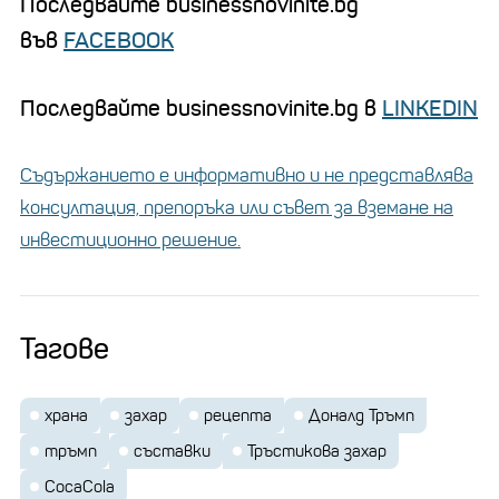
Последвайте businessnovinite.bg
във
FACEBOOK
Последвайте businessnovinite.bg в
LINKEDIN
Съдържанието е информативно и не представлява
консултация, препоръка или съвет за вземане на
инвестиционно решение.
Тагове
храна
захар
рецепта
Доналд Тръмп
тръмп
съставки
Тръстикова захар
CocaCola