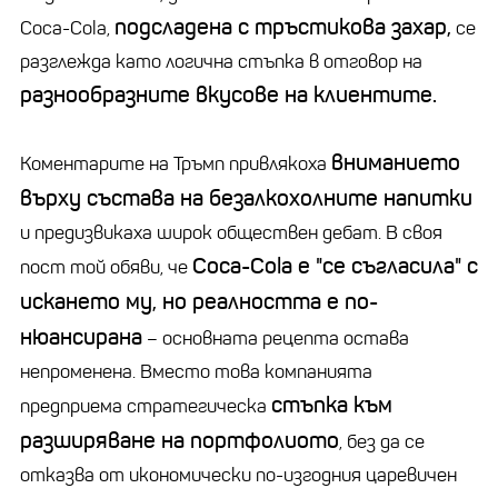
подсладена с тръстикова захар,
Coca-Cola,
се
разглежда като логична стъпка в отговор на
разнообразните вкусове на клиентите.
вниманието
Коментарите на Тръмп привлякоха
върху състава на безалкохолните напитки
и предизвикаха широк обществен дебат. В своя
Coca-Cola е "се съгласила" с
пост той обяви, че
искането му, но реалността е по-
нюансирана
–
основната рецепта остава
непроменена. Вместо това компанията
стъпка към
предприема стратегическа
разширяване на портфолиото
, без да се
отказва от икономически по-изгодния царевичен