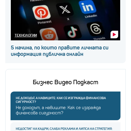
ТЕХНОЛОГИИ
5 начина, по които правите личната си
информация публична онлайн
Бизнес Видео Подкаст
НЕ ДОХОДЪТ, А НАВИЦИТЕ: КАК СЕ ИЗГРАЖДА ФИНАНСОВА
СИГУРНОСТ?
Не доходът, а навиците: Как се изгражда
финансова сигурност?
НЕДОСТИГ НА КАДРИ, СЛАБА РЕКЛАМА И ЛИПСА НА СТРАТЕГИЯ: