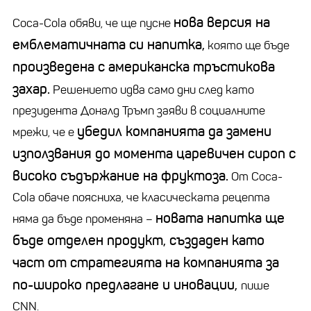
нова версия на
Coca-Cola
обяви, че ще пусне
емблематичната си напитка,
която ще бъде
произведена с американска тръстикова
захар.
Решението идва само дни след като
президента Доналд Тръмп заяви в социалните
убедил компанията да замени
мрежи, че е
използвания до момента царевичен сироп с
високо съдържание на фруктоза.
От Coca-
Cola обаче поясниха, че класическата рецепта
новата напитка ще
няма да бъде променяна
–
бъде отделен продукт, създаден като
част от стратегията на компанията за
по-широко предлагане и иновации,
пише
CNN.