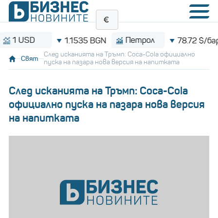
D
Петрол
1.1535 BGN
78.72 $/барел
След исканията на Тръмп: Coca-Cola официално
Свят
пуска на пазара нова версия на напитката
След исканията на Тръмп: Coca-Cola
официално пуска на пазара нова версия
на напитката