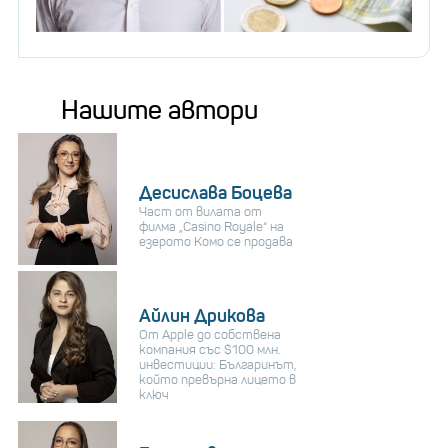
Нашите автори
Десислава Боцева
Част от вилата от
филма „Casino Royale“ на
езерото Комо се продава
Айлин Дрикова
От Apple до собствена
компания със $100 млн.
инвестиции: Българинът,
който превърна лицето в
ключ