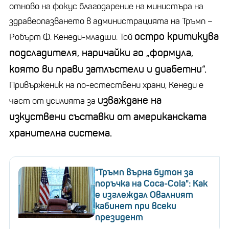
отново на фокус благодарение на министъра на
здравеопазването в администрацията на Тръмп
–
остро критикува
Робърт Ф. Кенеди-младши. Той
подсладителя, наричайки го
„
формула,
която ви прави затлъстели и диабетни“.
Привърженик на по-естествени храни, Кенеди е
изваждане на
част от усилията за
изкуствени съставки от американската
хранителна система.
"Тръмп върна бутон за
поръчка на Coca-Cola": Как
е изглеждал Овалният
кабинет при всеки
президент