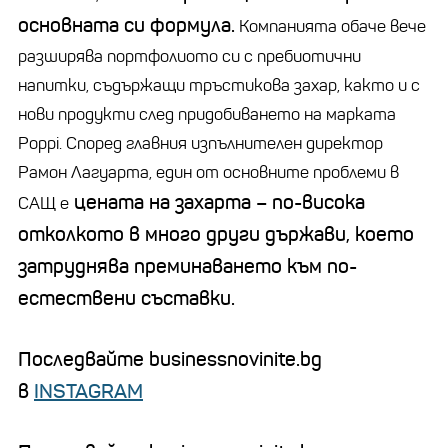
основната си формула.
Компанията обаче вече
разширява портфолиото си с
пребиотични
напитки, съдържащи тръстикова захар, както и с
нови продукти след придобиването на марката
Poppi
. Според главния изпълнителен директор
Рамон
Лагуарта
, един от основните проблеми в
цената на захарта
–
по-висока
САЩ е
отколкото в много други държави, което
затруднява преминаването към по-
естествени съставки.
Последвайте businessnovinite.bg
в
INSTAGRAM