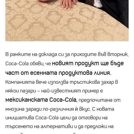
В рамките на доклада си за приходите във вторник,
новият продукт ще бъде
Coca-Cola обяви, че
част от есенната продуктова линия.
Компанията вече използва тръстикова захар в
някои пазари
–
най-известният пример е
мексиканската Coca-Cola,
предпочитана от
мнозина заради по-различния ѝ вкус. С новата
инициатива Coca-Cola цели да отговори на
търсенето на алтернативи и да предложи на