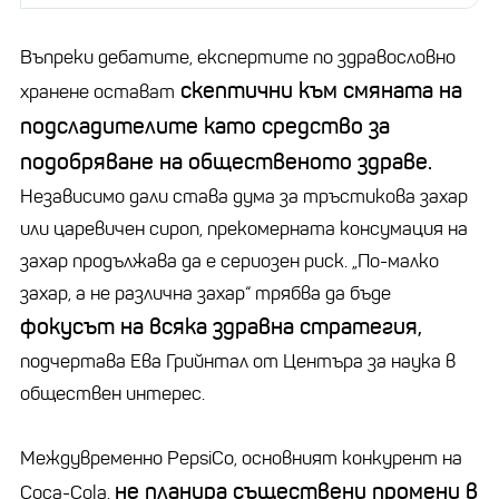
Въпреки дебатите, експертите по здравословно
скептични към смяната на
хранене остават
подсладителите като средство за
подобряване на общественото здраве.
Независимо дали става дума за тръстикова захар
или царевичен сироп, прекомерната консумация на
захар продължава да е сериозен риск.
„
По-малко
захар, а не различна захар“ трябва да бъде
фокусът на всяка здравна стратегия,
подчертава Ева
Грийнтал
от Центъра за наука в
обществен интерес.
Междувременно
PepsiCo
, основният конкурент на
не планира съществени промени в
Coca-Cola,