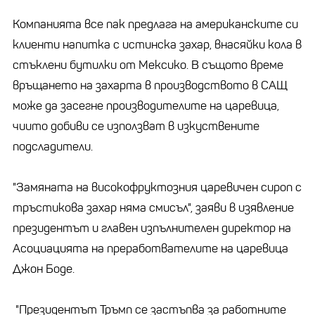
Компанията все пак предлага на американските си
клиенти напитка с истинска захар, внасяйки кола в
стъклени бутилки от Мексико. В същото време
връщането на захарта в производството в САЩ
може да засегне производителите на царевица,
чиито добиви се използват в изкуствените
подсладители.
"Замяната на високофруктозния царевичен сироп с
тръстикова захар няма смисъл", заяви в изявление
президентът и главен изпълнителен директор на
Асоциацията на преработвателите на царевица
Джон Боде.
"Президентът Тръмп се застъпва за работните