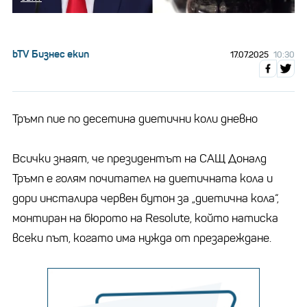
bTV Бизнес екип
17.07.2025
10:30
Тръмп пие по десетина диетични коли дневно
Всички знаят, че президентът на САЩ Доналд
Тръмп е голям почитател на диетичната кола и
дори инсталира червен бутон за „диетична кола“,
монтиран на бюрото на Resolute, който натиска
всеки път, когато има нужда от презареждане.