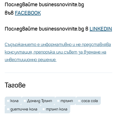
Последвайте businessnovinite.bg
във
FACEBOOK
Последвайте businessnovinite.bg в
LINKEDIN
Съдържанието е информативно и не представлява
консултация, препоръка или съвет за вземане на
инвестиционно решение.
Тагове
кола
Доналд Тръмп
тръмп
coca cola
диетична кола
тръмп кола