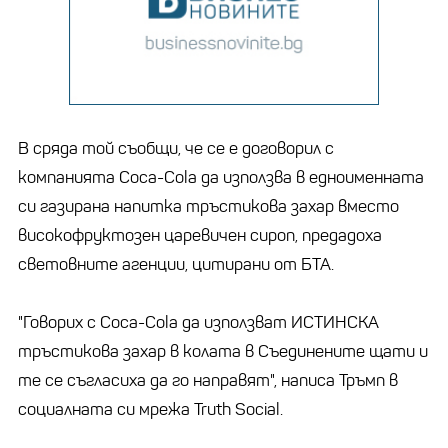
В сряда той съобщи, че се е договорил с
компанията Coca-Cola да използва в едноименната
си газирана напитка тръстикова захар вместо
високофруктозен царевичен сироп, предадоха
световните агенции, цитирани от БТА.
"Говорих с Coca-Cola да използват ИСТИНСКА
тръстикова захар в колата в Съединените щати и
те се съгласиха да го направят", написа Тръмп в
социалната си мрежа Truth Social.