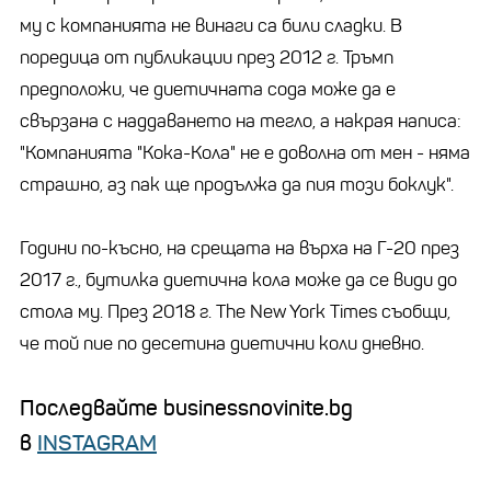
му с компанията не винаги са били сладки. В
поредица от публикации през 2012 г. Тръмп
предположи, че диетичната сода може да е
свързана с наддаването на тегло, а накрая написа:
"Компанията "Кока-Кола" не е доволна от мен - няма
страшно, аз пак ще продължа да пия този боклук".
Години по-късно, на срещата на върха на Г-20 през
2017 г., бутилка диетична кола може да се види до
стола му. През 2018 г. The New York Times съобщи,
че той пие по десетина диетични коли дневно.
Последвайте businessnovinite.bg
в
INSTAGRAM