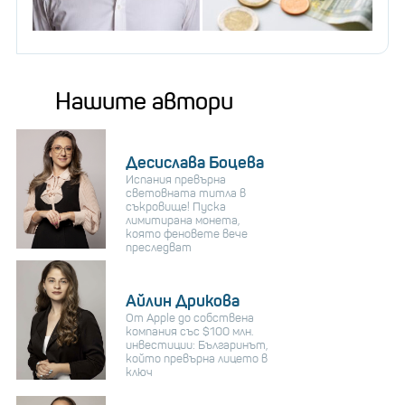
Нашите автори
Десислава Боцева
Испания превърна
световната титла в
съкровище! Пуска
лимитирана монета,
която феновете вече
преследват
Айлин Дрикова
От Apple до собствена
компания със $100 млн.
инвестиции: Българинът,
който превърна лицето в
ключ