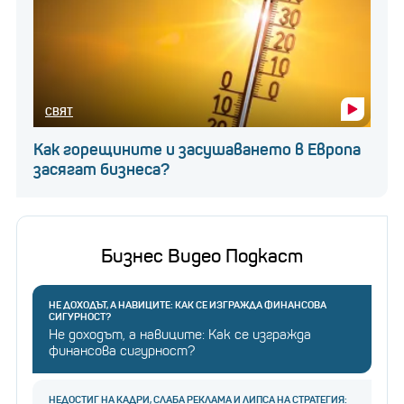
СВЯТ
Как горещините и засушаването в Европа
засягат бизнеса?
Бизнес Видео Подкаст
НЕ ДОХОДЪТ, А НАВИЦИТЕ: КАК СЕ ИЗГРАЖДА ФИНАНСОВА
СИГУРНОСТ?
Не доходът, а навиците: Как се изгражда
финансова сигурност?
НЕДОСТИГ НА КАДРИ, СЛАБА РЕКЛАМА И ЛИПСА НА СТРАТЕГИЯ: