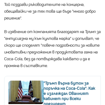
Той поздрави ръководителите на концерна,
обещавайки че за тях това ще бъде "много добро
решение".
В изявление от компанията благодарят на Тръмп за
"ентусиазма му към култова марка" и допълват, че
скоро ще споделят "повече подробности за новите
иновативни предложения в продуктовата гама на
Coca-Cola, без да потвърждава каквато и да е
промяна в съставките.
"Тръмп върна бутон за
поръчка на Coca-Cola": Как
е изглеждал Овалният
кабинет при всеки
президент