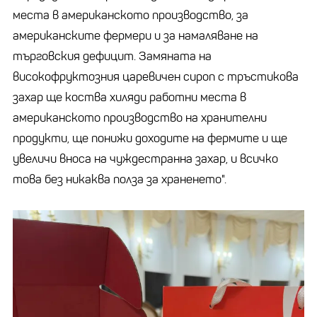
места в американското производство, за
американските фермери и за намаляване на
търговския дефицит. Замяната на
високофруктозния царевичен сироп с тръстикова
захар ще коства хиляди работни места в
американското производство на хранителни
продукти, ще понижи доходите на фермите и ще
увеличи вноса на чуждестранна захар, и всичко
това без никаква полза за храненето".