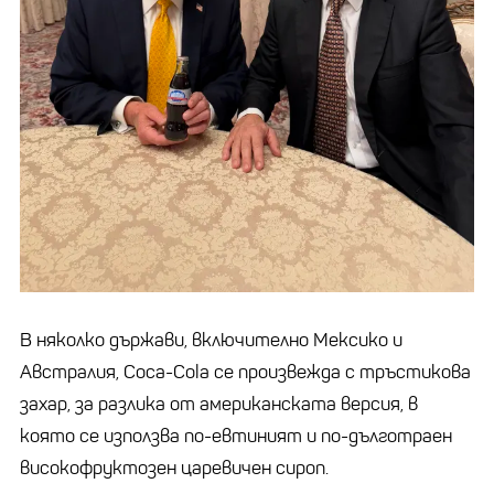
В няколко държави, включително Мексико и
Австралия, Coca-Cola се произвежда с тръстикова
захар, за разлика от американската версия, в
която се използва по-евтиният и по-дълготраен
високофруктозен царевичен сироп.