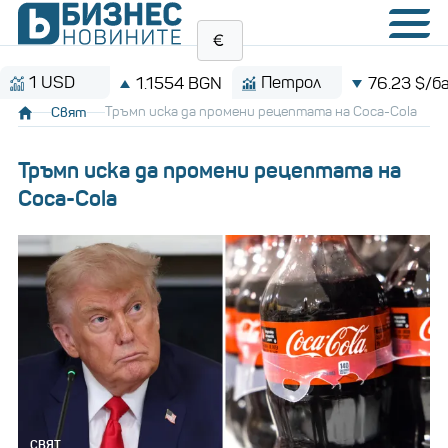
D
Петрол
1.1554 BGN
76.23 $/барел
Свят
Тръмп иска да промени рецептата на Coca-Cola
Тръмп иска да промени рецептата на
Coca-Cola
СВЯТ