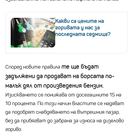
Какви са цените на
горивата у нас за
последната седмица?
те ще бъдат
Според новите правила
задължени да продават на борсата по-
малък дял от произведения бензин.
Изискването се понижава от досегашните 15 на
10 процента. По този начин властите се надяват
да подобрят снабдяването на вътрешния пазар,
без да прибягват до забрана за износа на дизелово
гориво.