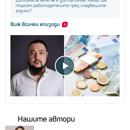
Дипломата вече не е достатъчна: Какво ще
търсят работодателите през следващите
години?
Виж всички епизоди
Нашите автори