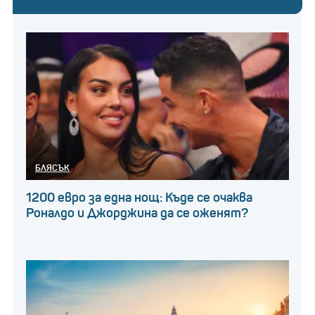
БЛЯСЪК
1200 евро за една нощ: Къде се очаква
Роналдо и Джорджина да се оженят?