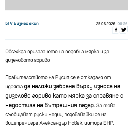
bTV Бизнес екип
29.06.2026
09:56
Обсъжда прилагането на подобна мярка и за
дизеловото гориво
Правителството на Русия се е отказало от
да наложи забрана върху износа на
идеята
дизелово гориво като мярка за справяне с
недостига на вътрешния пазар.
За това
съобщават руски медии, позовавайки се на
вицепремиера Александър Новак, цитира БНР.