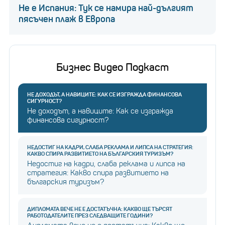
Не е Испания: Тук се намира най-дългият
пясъчен плаж в Европа
Бизнес Видео Подкаст
НЕ ДОХОДЪТ, А НАВИЦИТЕ: КАК СЕ ИЗГРАЖДА ФИНАНСОВА
СИГУРНОСТ?
Не доходът, а навиците: Как се изгражда
финансова сигурност?
НЕДОСТИГ НА КАДРИ, СЛАБА РЕКЛАМА И ЛИПСА НА СТРАТЕГИЯ:
КАКВО СПИРА РАЗВИТИЕТО НА БЪЛГАРСКИЯ ТУРИЗЪМ?
Недостиг на кадри, слаба реклама и липса на
стратегия: Какво спира развитието на
българския туризъм?
ДИПЛОМАТА ВЕЧЕ НЕ Е ДОСТАТЪЧНА: КАКВО ЩЕ ТЪРСЯТ
РАБОТОДАТЕЛИТЕ ПРЕЗ СЛЕДВАЩИТЕ ГОДИНИ?