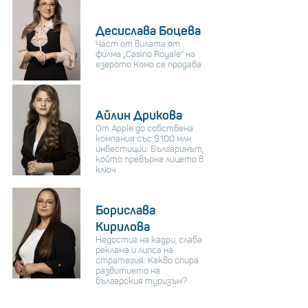
Десислава Боцева
Част от вилата от
филма „Casino Royale“ на
езерото Комо се продава
Айлин Дрикова
От Apple до собствена
компания със $100 млн.
инвестиции: Българинът,
който превърна лицето в
ключ
Борислава
Кирилова
Недостиг на кадри, слаба
реклама и липса на
стратегия: Какво спира
развитието на
българския туризъм?