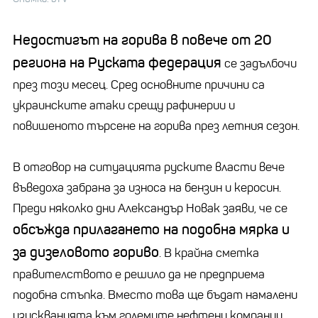
Недостигът на горива в повече от 20
региона на Руската федерация
се задълбочи
през този месец. Сред основните причини са
украинските атаки срещу рафинерии и
повишеното търсене на горива през летния сезон.
В отговор на ситуацията руските власти вече
въведоха забрана за износа на бензин и керосин.
Преди няколко дни Александър Новак заяви, че се
обсъжда прилагането на подобна мярка и
за дизеловото гориво
. В крайна сметка
правителството е решило да не предприема
подобна стъпка. Вместо това ще бъдат намалени
изискванията към големите нефтени компании.