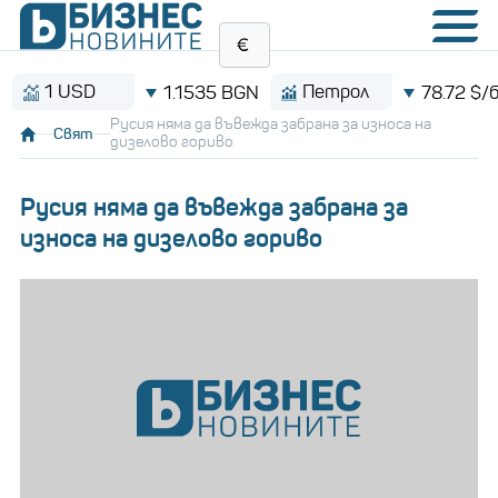
1 USD
Петрол
1.1535 BGN
78.72 $/барел
Русия няма да въвежда забрана за износа на
Свят
дизелово гориво
Русия няма да въвежда забрана за
износа на дизелово гориво