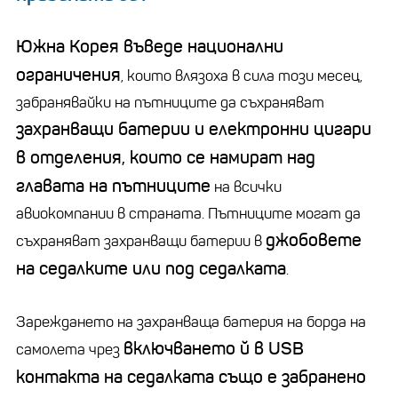
Южна Корея въведе национални
ограничения
, които влязоха в сила този месец,
забранявайки на пътниците да съхраняват
захранващи батерии и електронни цигари
в отделения, които се намират над
главата на пътниците
на всички
авиокомпании в страната. Пътниците могат да
джобовете
съхраняват захранващи батерии в
на седалките или под седалката
.
Зареждането на захранваща батерия на борда на
включването й в USB
самолета чрез
контакта на седалката също е забранено