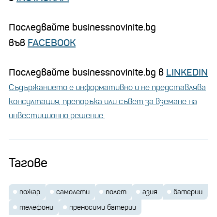
Последвайте businessnovinite.bg
във
FACEBOOK
Последвайте businessnovinite.bg в
LINKEDIN
Съдържанието е информативно и не представлява
консултация, препоръка или съвет за вземане на
инвестиционно решение.
Тагове
пожар
самолети
полет
азия
батерии
телефони
преносими батерии