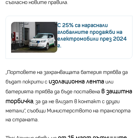
съгласно новите правила.
С 25% са нараснали
глобалните продажби на
електромобили през 2024
г.
„Портовете на захранващата батерия трябва да
изолационна лента
бъдат покрити с
или
в защитна
батерията трябва да бъде поставена
торбичка
, за да не влизат в контакт с други
метали“, съобщи Министерството на транспорта
на страната.
от 15 март пътниците