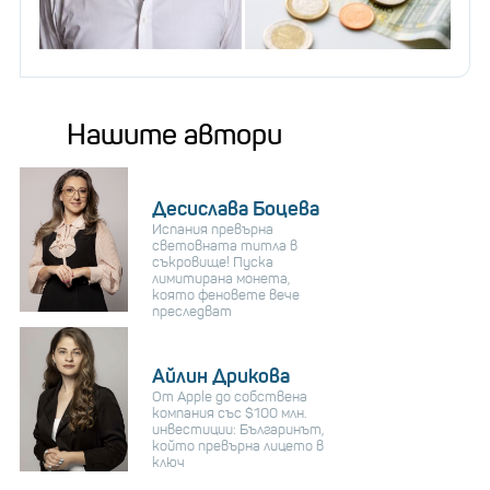
Нашите автори
Десислава Боцева
Испания превърна
световната титла в
съкровище! Пуска
лимитирана монета,
която феновете вече
преследват
Айлин Дрикова
От Apple до собствена
компания със $100 млн.
инвестиции: Българинът,
който превърна лицето в
ключ