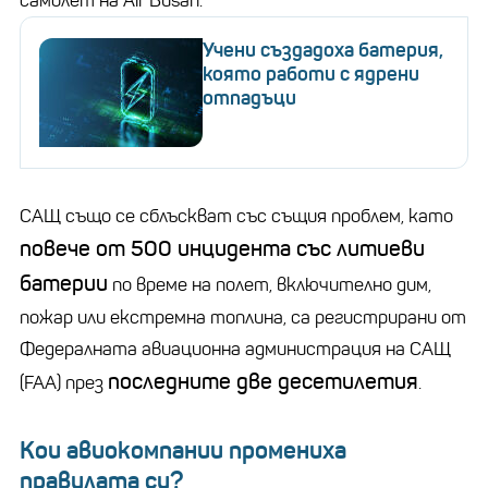
самолет на Air Busan.
Учени създадоха батерия,
която работи с ядрени
отпадъци
САЩ също се сблъскват със същия проблем, като
повече от 500 инцидента със литиеви
батерии
по време на полет, включително дим,
пожар или екстремна топлина, са регистрирани от
Федералната авиационна администрация на САЩ
последните две десетилетия
(FAA) през
.
Кои авиокомпании промениха
правилата си?