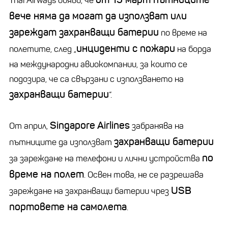
Thai Airways обяви, че
вече няма да могат да използват или
зареждат захранващи батерии
по време на
инциденти с пожари
полетите, след „
на борда
на международни авиокомпании, за които се
подозира, че са свързани с използването на
захранващи батерии
“.
Singapore Airlines
От април,
забранява на
захранващи батерии
пътниците да използват
по
за зареждане на телефони и лични устройства
време на полет
. Освен това, не се разрешава
USB
зареждане на захранващи батерии чрез
портовете на самолета
.