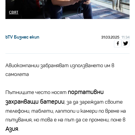
СВЯТ
bTV Бизнес екип
31.03.2025
11:34
Авиокомпании забраняват използването им в
самолета
портативни
Пътниците често носят
захранващи батерии
, за да зареждат своите
телефони, таблети, лаптопи и камери по време на
пътувания, но това е на път да се промени, поне в
Азия
.