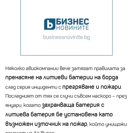
Няколко авиокомпании вече затягат правилата за
пренасяне на литиеви батерии на борда
прегряване и пожари
след серия инциденти с
.
Последният от тях се случи съвсем наскоро – през
захранваща батерия с
януари, когато
литиева батерия бе установена като
възможен източник на пожар
, който унищожи