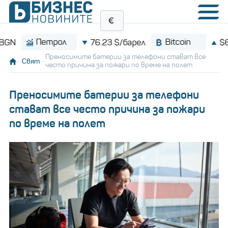
Петрол
Bitcoin
76.23 $/барел
$64,722.
Преносимите батерии за телефони стават все
Свят
често причина за пожари по време на полет
Преносимите батерии за телефони
стават все често причина за пожари
по време на полет