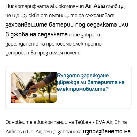
Air Asia
Нискотарифната авиокомпания
съобщи,
че ще изисква от пътниците да съхраняват
захранващите батерии под седалката или
в джоба на седалката
и ще забрани
зареждането на преносими електронни
устройства през целия полет.
Бързото зареждане
уврежда ли батерията на
електромобилите?
Основните авиокомпании на Тайван - EVA Air, China
използването на
Airlines и Uni Air, също забраниха