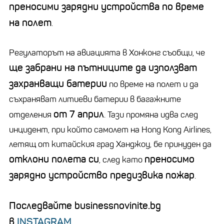
преносими зарядни устройства по време
на полет
.
Регулаторът на авиацията в Хонконг съобщи, че
ще забрани на пътниците да използват
захранващи батерии
по време на полет и да
съхраняват литиеви батерии в багажните
от 7 април
отделения
. Тази промяна идва след
инцидент, при който самолет на Hong Kong Airlines,
летящ от китайския град Ханджоу, бе принуден да
отклони полета си
преносимо
, след като
зарядно устройство предизвика пожар
.
Последвайте businessnovinite.bg
в
INSTAGRAM