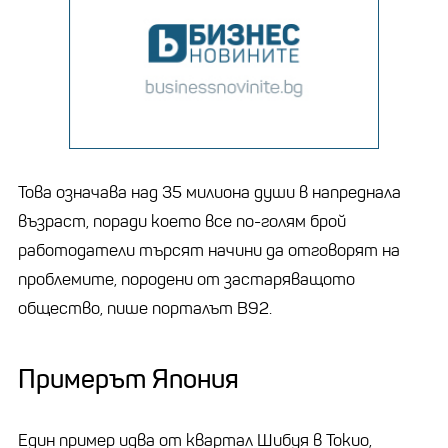
Това означава над 35 милиона души в напреднала
възраст, поради което все по-голям брой
работодатели търсят начини да отговорят на
проблемите, породени от застаряващото
общество, пише порталът B92.
Примерът Япония
Един пример идва от квартал Шибуя в Токио,