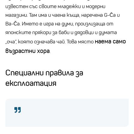
известен със своите младежки и модерни
магазини. Там има и чаена къща, наречена G-Ča и
Ba-Ča. Името е игра на думи, произлизаща от
японските прякори за баби и дядовци и думата
наема само
„оча“, която означава чай. Това място
възрастни хора
.
Специални правила за
експлоатация