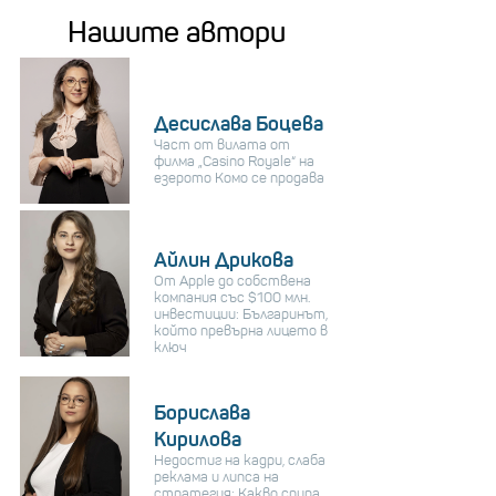
Нашите автори
Десислава Боцева
Част от вилата от
филма „Casino Royale“ на
езерото Комо се продава
Айлин Дрикова
От Apple до собствена
компания със $100 млн.
инвестиции: Българинът,
който превърна лицето в
ключ
Борислава
Кирилова
Недостиг на кадри, слаба
реклама и липса на
стратегия: Какво спира