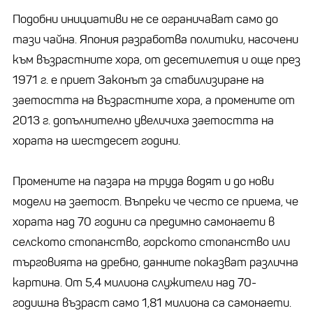
Подобни инициативи не се ограничават само до
тази чайна. Япония разработва политики, насочени
към възрастните хора, от десетилетия и още през
1971 г. е приет Законът за стабилизиране на
заетостта на възрастните хора, а промените от
2013 г. допълнително увеличиха заетостта на
хората на шестдесет години.
Промените на пазара на труда водят и до нови
модели на заетост. Въпреки че често се приема, че
хората над 70 години са предимно самонаети в
селското стопанство, горското стопанство или
търговията на дребно, данните показват различна
картина. От 5,4 милиона служители над 70-
годишна възраст само 1,81 милиона са самонаети.