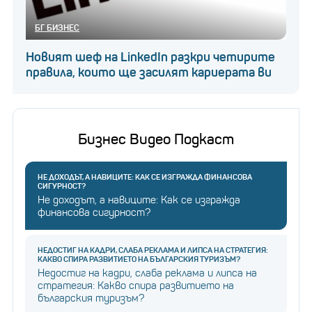
БГ БИЗНЕС
Новият шеф на LinkedIn разкри четирите
правила, които ще засилят кариерата ви
Бизнес Видео Подкаст
НЕ ДОХОДЪТ, А НАВИЦИТЕ: КАК СЕ ИЗГРАЖДА ФИНАНСОВА
СИГУРНОСТ?
Не доходът, а навиците: Как се изгражда
финансова сигурност?
НЕДОСТИГ НА КАДРИ, СЛАБА РЕКЛАМА И ЛИПСА НА СТРАТЕГИЯ:
КАКВО СПИРА РАЗВИТИЕТО НА БЪЛГАРСКИЯ ТУРИЗЪМ?
Недостиг на кадри, слаба реклама и липса на
стратегия: Какво спира развитието на
българския туризъм?