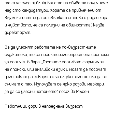
така че след публикуването на обявата получихме
над сто кандидатури. Хората са привлечени от
възможността да се свържат отново с други хора
и чувството, че са полезни на общността“, казва
директорът.
За да улеснят работата на по-възрастните
служители, те са проектирали опростена система
за поръчки в бара. „Гостите попълват формуляри
на японски или английски език и могат да посочат
дали искат да говорят със служителите или да се
снимат с тях. Използват се ярко розови маркери,
за да се улесни четенето“, посочва Мьоен.
Работници дори в напреднала възраст