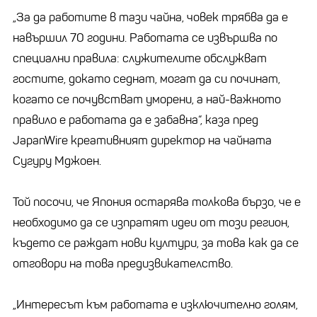
„За да работите в тази чайна, човек трябва да е
навършил 70 години. Работата се извършва по
специални правила: служителите обслужват
гостите, докато седнат, могат да си починат,
когато се почувстват уморени, а най-важното
правило е работата да е забавна“, каза пред
JapanWire креативният директор на чайната
Сугуру Мджоен.
Той посочи, че Япония остарява толкова бързо, че е
необходимо да се изпратят идеи от този регион,
където се раждат нови култури, за това как да се
отговори на това предизвикателство.
„Интересът към работата е изключително голям,