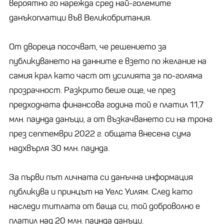
вероятно го нарежда сред най-големите
данъкоплатци във Великобритания.
От двореца посочват, че решението за
публикуването на данните е взето по желание на
самия крал като част от усилията за по-голяма
прозрачност. Разкрито беше още, че през
предходната финансова година той е платил 11,7
млн. паунда данъци, а от възкачването си на трона
през септември 2022 г. общата внесена сума
надхвърля 30 млн. паунда.
За първи път личната си данъчна информация
публикува и принцът на Уелс Уилям. След като
наследи титлата от баща си, той доброволно е
платил над 20 млн. паунда данъци.