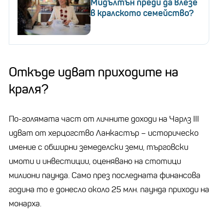
Мидълтън преди да влезе
в кралското семейство?
Откъде идват приходите на
краля?
По-голямата част от личните доходи на Чарлз III
идват от херцогство Ланкастър – историческо
имение с обширни земеделски земи, търговски
имоти и инвестиции, оценявано на стотици
милиони паунда. Само през последната финансова
година то е донесло около 25 млн. паунда приходи на
монарха.