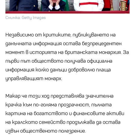
Снимка: Getty Images
Независимо от критиките, публикуването на
данъчната информация остава безпрецедентен
момент в историята на британската монархия. За
първи път обществото получава официална
информация колко данъци доброволно плаща
управляващият монарх.
Макар че този ход представлява значителна
крачка към по-голяма прозрачност, пълната
картина на богатството и финансовите активи
на кралското семейство продължава да остава
извън общественото полезрение.