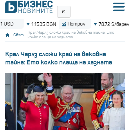
Петрол
Bitc
1.1535 BGN
78.72 $/барел
Крал Чарлз сложи край на вековна тайна: Ето
Свят
колко плаща на хазната
Крал Чарлз сложи край на вековна
тайна: Ето колко плаща на хазната