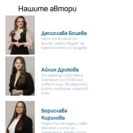
Нашите автори
Десислава Боцева
Част от вилата от
филма „Casino Royale“ на
езерото Комо се продава
Айлин Дрикова
От Apple до собствена
компания със $100 млн.
инвестиции: Българинът,
който превърна лицето в
ключ
Борислава
Кирилова
Недостиг на кадри, слаба
реклама и липса на
стратегия: Какво спира