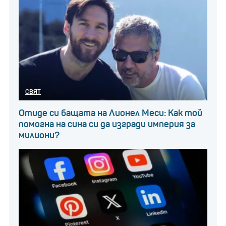
СВЯТ
Отиде си бащата на Лионел Меси: Как той
помогна на сина си да изгради империя за
милиони?