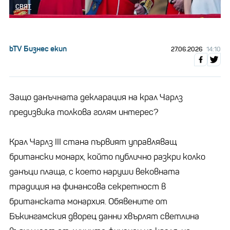
СВЯТ
bTV Бизнес екип
27.06.2026
14:10
Защо данъчната декларация на крал Чарлз
предизвика толкова голям интерес?
Крал Чарлз III стана първият управляващ
британски монарх, който публично разкри колко
данъци плаща, с което наруши вековната
традиция на финансова секретност в
британската монархия. Обявените от
Бъкингамския дворец данни хвърлят светлина