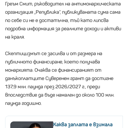
Греъм Смит, ръководител на антимонархическата
организация „Република“, публикуваната сума сама
по себе си не е достатъчна, тъй като липсва
подробна информация за реалните доходи и активи
на краля.
Скептицизмът се засилва и от размера на
публичното финансиране, което получава
монархията. Очаква се финансираният от
данъкоплатците Суверенен грант да достигне
137,9 млн. паунда през 2026/2027 г., преди
впоследствие да бъде намален до около 100 млн.
паунда годишно.
Каква заплата е взимала