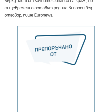
върху част от личните финанси на краля, но
същевременно оставят редица въпроси без
отговор, пише Euronews.