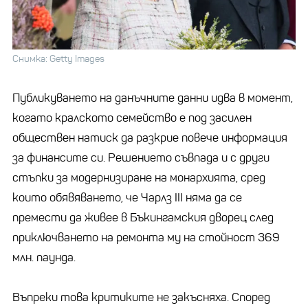
Снимка: Getty Images
Публикуването на данъчните данни идва в момент,
когато кралското семейство е под засилен
обществен натиск да разкрие повече информация
за финансите си. Решението съвпада и с други
стъпки за модернизиране на монархията, сред
които обявяването, че Чарлз III няма да се
премести да живее в Бъкингамския дворец след
приключването на ремонта му на стойност 369
млн. паунда.
Въпреки това критиките не закъсняха. Според