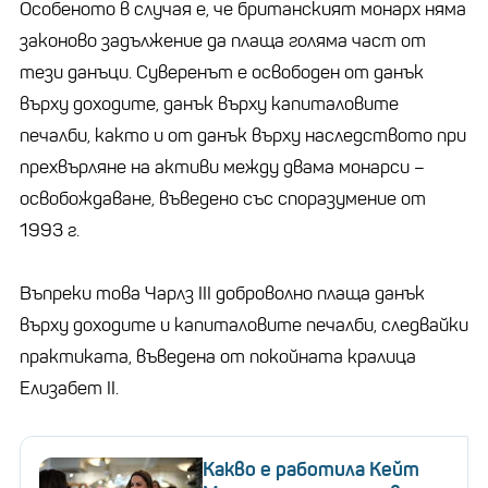
Особеното в случая е, че британският монарх няма
законово задължение да плаща голяма част от
тези данъци. Суверенът е освободен от данък
върху доходите, данък върху капиталовите
печалби, както и от данък върху наследството при
прехвърляне на активи между двама монарси –
освобождаване, въведено със споразумение от
1993 г.
Въпреки това Чарлз III доброволно плаща данък
върху доходите и капиталовите печалби, следвайки
практиката, въведена от покойната кралица
Елизабет II.
Какво е работила Кейт