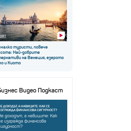
ВЯТ
-малко туристи, повече
асота: Най-добрите
тернативи на Венеция, езерото
мо и Киото
Бизнес Видео Подкаст
Е ДОХОДЪТ, А НАВИЦИТЕ: КАК СЕ
ИЗГРАЖДА ФИНАНСОВА СИГУРНОСТ?
Не доходът, а навиците: Как
се изгражда финансова
сигурност?