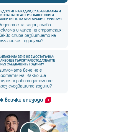
НЕДОСТИГ НА КАДРИ, СЛАБА РЕКЛАМА И
ЛИПСА НА СТРАТЕГИЯ: КАКВО СПИРА
РАЗВИТИЕТО НА БЪЛГАРСКИЯ ТУРИЗЪМ?
Недостиг на кадри, слаба
реклама и липса на стратегия:
Какво спира развитието на
българския туризъм?
ДИПЛОМАТА ВЕЧЕ НЕ Е ДОСТАТЪЧНА:
КАКВО ЩЕ ТЪРСЯТ РАБОТОДАТЕЛИТЕ
ПРЕЗ СЛЕДВАЩИТЕ ГОДИНИ?
Дипломата вече не е
достатъчна: Какво ще
търсят работодателите
през следващите години?
ж всички епизоди