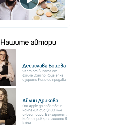
Нашите автори
Десислава Боцева
Част от вилата от
филма „Casino Royale“ на
езерото Комо се продава
Айлин Дрикова
От Apple до собствена
компания със $100 млн.
инвестиции: Българинът,
който превърна лицето в
ключ