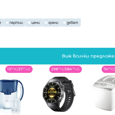
е
партии
цени
храни
дебат
Виж всички предлож
298
99
€
/
584
78
лв.
74
99
€
/
146
67
лв.
869
00
€
/
1