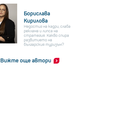
Борислава
Кирилова
Недостиг на кадри, слаба
реклама и липса на
стратегия: Какво спира
развитието на
българския туризъм?
Вижте още автори