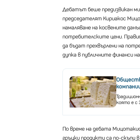
Дебатът беше предизвикан ми
председателят Кириакос Мицо
намаляване на косвените данъ
потребителските цени. Прави
да бъдат прехвърлени на пот
дупка в публичните финанси на
Обществе
компани
Традиционн
която е с 
По време на дебата Мицотакис
гръцки продукти са по-скъпи в