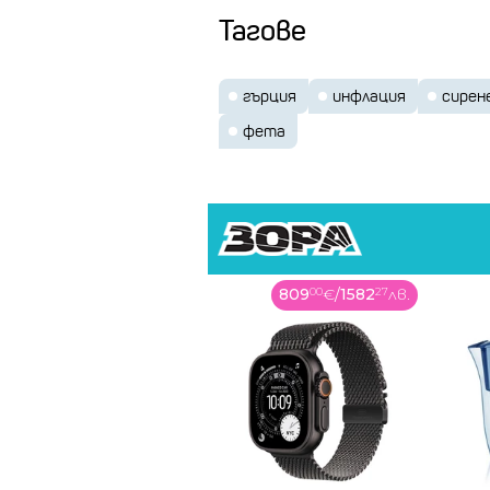
Тагове
гърция
инфлация
сирен
фета
809
00
€
/
1582
27
лв.
13
99
€
/
27
37
лв.