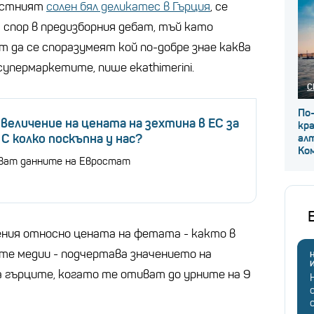
естният
солен бял деликатес в Гърция
, се
 спор в предизборния дебат, тъй като
 да се споразумеят кой по-добре знае каква
упермаркетите, пише ekathimerini.
С
По
величение на цената на зехтина в ЕС за
кр
. С колко поскъпна у нас?
ал
Ко
зват данните на Евростат
ния относно цената на фетата - както в
ите медии - подчертава значението на
Н
а гърците, когато те отиват до урните на 9