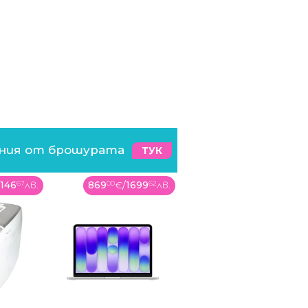
ения от брошурата
ТУК
699
62
лв.
449
99
€
/
880
11
лв.
119
99
€
/
234
69
лв.