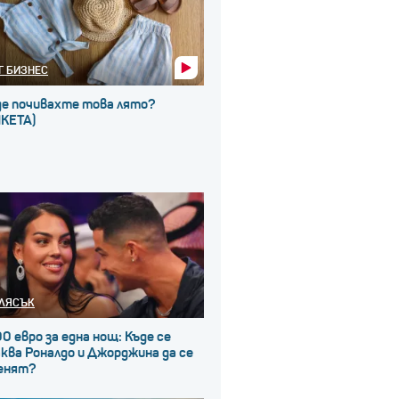
Г БИЗНЕС
де почивахте това лято?
НКЕТА)
ЛЯСЪК
0 евро за една нощ: Къде се
ква Роналдо и Джорджина да се
енят?