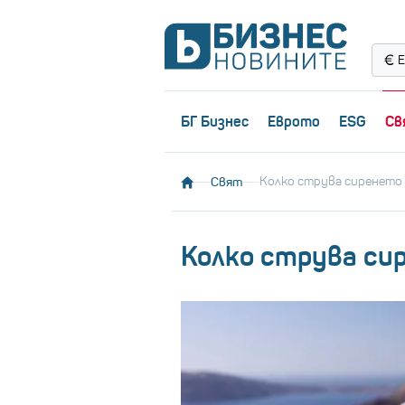
Е
БГ Бизнес
Еврото
ESG
Св
Свят
Колко струва сиренето
Колко струва си