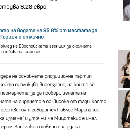
струва 6,28 евро.
ото на водата на 95,8% от местата за
 Гърция е отлично
доклад на Европейската агенция за околната
вропейската комисия
идера на основната опозиционна партия
ойто публикува видеозапис, на който се
пермаркета, за да провери цената на
ената на сиренето е по-висока от тази, която
телственият говорител Павлос Маринакис
ка измама“ и уточни, че Мицотакис е имал
ограм. Каселакис отвърна на удара,