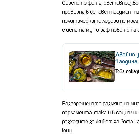
Сиренето фета, световноизв
превърна в основен предмет на
политическите лидери не могат
е цената му по рафтовете на с
Двойно у
1 година
Това пока
Разгорещената размяна на мне
парламента, така и в социалн
разходите за живот за вота н
юни.