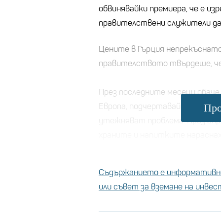
обвинявайки премиера, че е из
правителствени служители да
Цените в Гърция непрекъснат
правителството твърдеше, че 
През последните месеци обаче
Европа, подчертавайки, че им
Про
утежняват проблема. През апри
храните и напитките нараснаха
Съдържанието е информативно
или съвет за вземане на инве