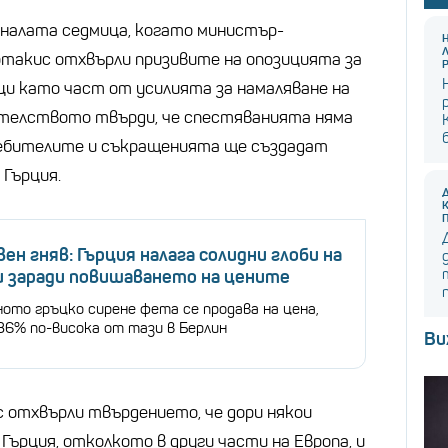
налата седмица, когато министър-
такис отхвърли призивите на опозицията за
ци като част от усилията за намаляване на
телството твърди, че спестяванията няма
ребителите и съкращенията ще създадат
 Гърция.
н гняв: Гърция налага солидни глоби на
и заради повишаването на цените
ото гръцко сирене фета се продава на цена,
36% по-висока от тази в Берлин
Ви
 отхвърли твърдението, че дори някои
 Гърция, отколкото в други части на Европа, и