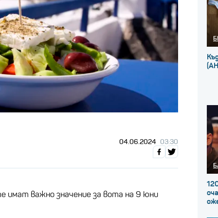
Б
Къ
(А
04.06.2024
03:30
Б
120
оча
е имат важно значение за вота на 9 юни
ож