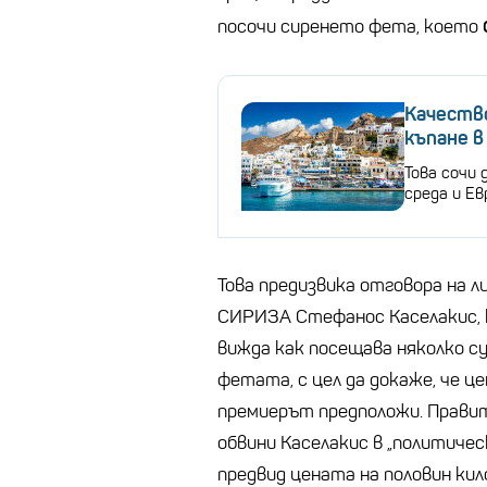
посочи сиренето фета, което
Качеств
къпане в
Това сочи 
среда и Е
Това предизвика отговора на л
СИРИЗА Стефанос Каселакис, к
вижда как посещава няколко су
фетата, с цел да докаже, че ц
премиерът предположи. Прави
обвини Каселакис в „политичес
предвид цената на половин кил