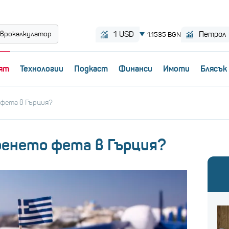
врокалкулатор
ят
Технологии
Пoдкаст
Финанси
Имоти
Блясък
 фета в Гърция?
ренето фета в Гърция?