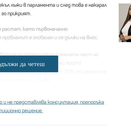
рекъл лъжи в парламента и след това е накарал
 го прикрият.
о растат, като първоначално
проблемът е глобален и се дължи на внос.
 Гърция се отдели от останалата част на
а вътрешни характеристики, които
дължи да четеш
л инфлацията се повиши с 3,1%, но цените на
 още повече - с 5,4%.
 и не представлява консултация, препоръка
стиционно решение.