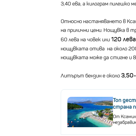
3,40 ева, а килограм пилешко м
Относно настаняването в Ксам
на прилични цени. Нощувка в т
120 лева
60 лева на човек или
нощувката отива на около 200
нощувката може да стигне и 8
3,50
Литърът бензин е около
Топ дест
страна 
От Ксамил
незабравим