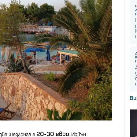
Ви
20-30 евро
два шезлонга е
. Извън