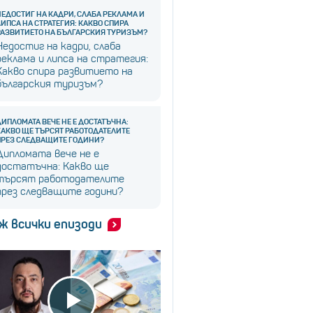
НЕДОСТИГ НА КАДРИ, СЛАБА РЕКЛАМА И
ЛИПСА НА СТРАТЕГИЯ: КАКВО СПИРА
РАЗВИТИЕТО НА БЪЛГАРСКИЯ ТУРИЗЪМ?
Недостиг на кадри, слаба
реклама и липса на стратегия:
Какво спира развитието на
българския туризъм?
ДИПЛОМАТА ВЕЧЕ НЕ Е ДОСТАТЪЧНА:
КАКВО ЩЕ ТЪРСЯТ РАБОТОДАТЕЛИТЕ
ПРЕЗ СЛЕДВАЩИТЕ ГОДИНИ?
Дипломата вече не е
достатъчна: Какво ще
търсят работодателите
през следващите години?
ж всички епизоди