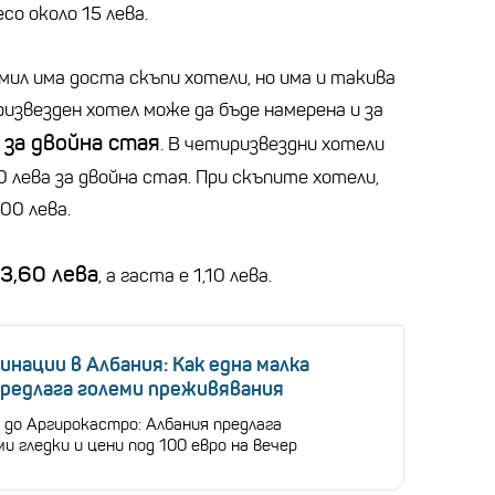
есо около 15 лева.
ил има доста скъпи хотели, но има и такива
ризвезден хотел може да бъде намерена и за
 за двойна стая
. В четиризвездни хотели
 лева за двойна стая. При скъпите хотели,
00 лева.
-3,60 лева
, а гаста е 1,10 лева.
инации в Албания: Как една малка
предлага големи преживявания
 до Аргирокастро: Албания предлага
и гледки и цени под 100 евро на вечер