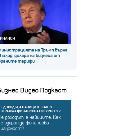
ИНАНСИ
министрацията на Тръмп върна
 млрд. долара на бизнеса от
браните тарифи
Бизнес Видео Подкаст
Е ДОХОДЪТ, А НАВИЦИТЕ: КАК СЕ
ИЗГРАЖДА ФИНАНСОВА СИГУРНОСТ?
Не доходът, а навиците: Как
се изгражда финансова
сигурност?