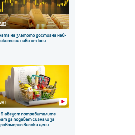
ВЯТ
ната на златото достигна най-
окото си ниво от юни
ВЯТ
 9 август потребителите
ат да подават сигнали за
правомерно високи цени