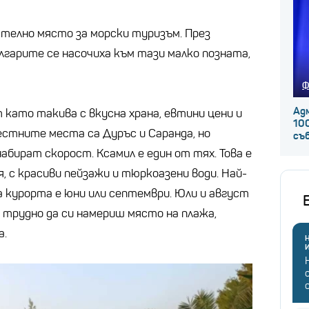
ателно място за морски туризъм. През
лгарите се насочиха към тази малко позната,
Ф
Ад
 като такива с вкусна храна, евтини цени и
100
естните места са Дуръс и Саранда, но
съ
абират скорост. Ксамил е един от тях. Това е
 с красиви пейзажи и тюркоазени води. Най-
а курорта е юни или септември. Юли и август
 трудно да си намериш място на плажа,
а.
Н