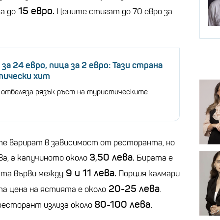
15 евро.
а до
Цените стигат до 70 евро за
за 24 евро, пица за 2 евро: Тази страна
тически хит
отбеляза рязък ръст на туристическите
я
те варират в зависимост от ресторанта, но
3,50 лева.
ва, а капучиното около
Бирата е
9 и 11 лева.
лата върви между
Порция калмари
20-25 лева
та цена на ястията е около
.
80-100 лева.
 ресторант излиза около