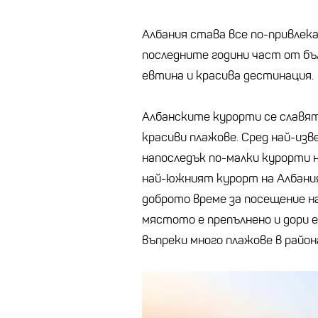
Албания става все по-привлек
последните години част от бъ
евтина и красива дестинация.
Албанските курорти се славят
красиви плажове. Сред най-изв
напоследък по-малки курорти н
най-южният курорт на Албания,
доброто време за посещение н
мястото е препълнено и дори е
въпреки много плажове в район