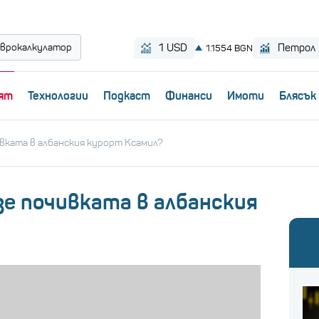
врокалкулатор
ят
Технологии
Пoдкаст
Финанси
Имоти
Блясък
ивката в албанския курорт Ксамил?
зе почивката в албанския