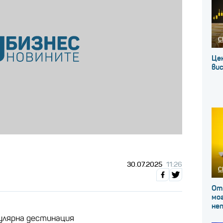
С
Це
вис
30.07.2025
11:26
С
От
мог
не
улярна дестинация