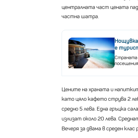
централната част цената пад
частна шатра.
Нощувка 
е турис
Страната 
посещени
Цените на храната и напитки
като цяло кафето струва 2 ле
средно 5 лева. Една гръцка са
излизат около 20 лева. Средна
Вечеря за двама в среден клас