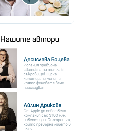
Нашите автори
Десислава Боцева
Испания превърна
световната титла в
съкровище! Пуска
лимитирана монета,
която феновете вече
преследват
Айлин Дрикова
От Apple до собствена
компания със $100 млн.
инвестиции: Българинът,
който превърна лицето в
ключ