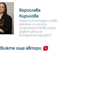
Борислава
Кирилова
Недостиг на кадри, слаба
реклама и липса на
стратегия: Какво спира
развитието на
българския туризъм?
Вижте още автори