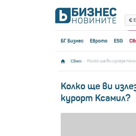
Е
БГ Бизнес
Еврото
ESG
Св
Свят
Колко ще ви излезе поч
Колко ще ви изле
курорт Ксамил?