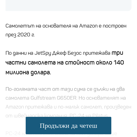
Самолетът на основателя на Amazon е построен
през 2020 г.
три
По данни на JetSpy Джеф Безос притежава
частни самолета на стойност около 140
милиона долара.
По-голямата част от тази сума се дължи на два
самолета Gulfstream G650ER. Но основателят на
Amazon притежава и по-малък самолет, произведен
от швейцарска компания: PC-24 на Pilatus.
Продължи да четеш
PC-24 на стойност около 10 млн. долара беше