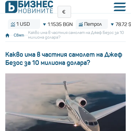
1 USD
Петрол
1.1535 BGN
78.72 $/бар
Какво има в частния самолет на Джеф Безос за 10
Свят
милиона долара?
Какво има в частния самолет на Джеф
Безос за 10 милиона долара?