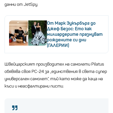
данни от JetSpy.
От Марк Зукърбърг до
Джеф Безос: Ето как
милиардерите празнуват
рождените си дни
(ГАЛЕРИИ)
Швейцарският производител на самолети Pilatus
обявява своя PC-24 за „единствения в света супер
универсален самолет“, тъй като може да каца на
къси и неасфалтирани писти.