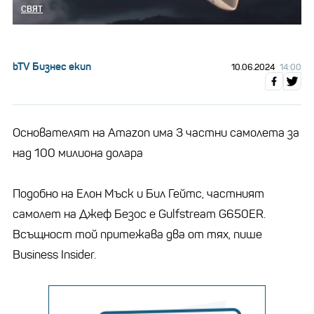
СВЯТ
bTV Бизнес екип
10.06.2024
14:00
Основателят на Amazon има 3 частни самолета за
над 100 милиона долара
Подобно на Елон Мъск и Бил Гейтс, частният
самолет на Джеф Безос е Gulfstream G650ER.
Всъщност той притежава два от тях, пише
Business Insider.