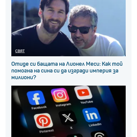
са предназначени за напълно различни пътувания.
Кои са "тихите летища"
по света?
СВЯТ
Отиде си бащата на Лионел Меси: Как той
помогна на сина си да изгради империя за
Gulfstream G700 е малко по-голям от G650ER. Той е
милиони?
почти два пъти по-дълъг от PC-24 и е способен да
лети повече от 10 часа без прекъсване.
С пробег от около 2 200 мили PC-24 ще има нужда
от спиране на гориво, за да пътува между дома на
Безос в Маями и централата на Amazon в Сиатъл.