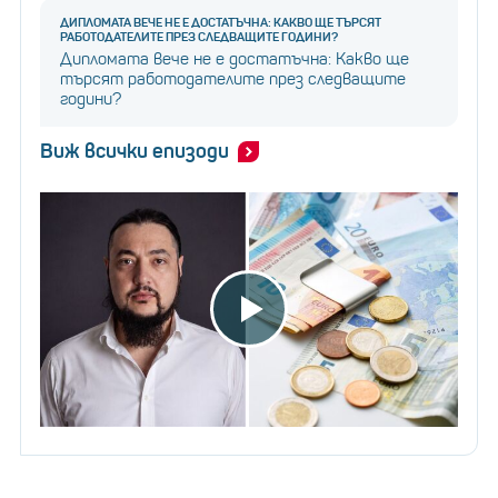
градуса. Този PC-24 има и диван, който може да се
ДИПЛОМАТА ВЕЧЕ НЕ Е ДОСТАТЪЧНА: КАКВО ЩЕ ТЪРСЯТ
РАБОТОДАТЕЛИТЕ ПРЕЗ СЛЕДВАЩИТЕ ГОДИНИ?
превърне в легло.
Дипломата вече не е достатъчна: Какво ще
търсят работодателите през следващите
години?
Виж всички епизоди