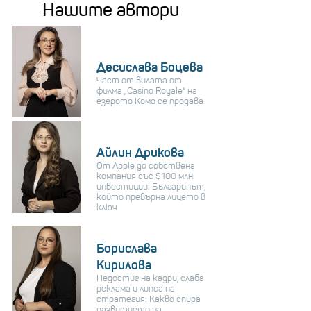
Нашите автори
Десислава Боцева
Част от вилата от
филма „Casino Royale“ на
езерото Комо се продава
Айлин Дрикова
От Apple до собствена
компания със $100 млн.
инвестиции: Българинът,
който превърна лицето в
ключ
Борислава
Кирилова
Недостиг на кадри, слаба
реклама и липса на
стратегия: Какво спира
развитието на