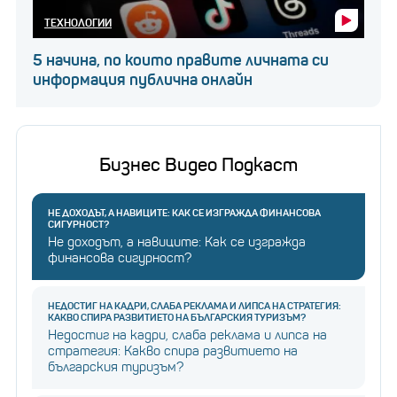
При качване на борда на самолета повечето хора
ТЕХНОЛОГИИ
трябва да се наведат, за да се поберат в кабината.
5 начина, по които правите личната си
информация публична онлайн
Първото нещо, което ще видите, е компактният
кухненски бокс с мивка и шкаф за чаши за
шампанско и място за кафемашина или друг
Бизнес Видео Подкаст
уред. Под мивката можете да издърпате дръжка,
за да откриете тоалетната - решение, което
НЕ ДОХОДЪТ, А НАВИЦИТЕ: КАК СЕ ИЗГРАЖДА ФИНАНСОВА
СИГУРНОСТ?
спестява място. Само една завеса го отделя от
Не доходът, а навиците: Как се изгражда
пилотската кабина, където е необходим само един
финансова сигурност?
пилот, за да управлява самолета.
НЕДОСТИГ НА КАДРИ, СЛАБА РЕКЛАМА И ЛИПСА НА СТРАТЕГИЯ:
КАКВО СПИРА РАЗВИТИЕТО НА БЪЛГАРСКИЯ ТУРИЗЪМ?
В кабината има места за осем пътници, но PC-24
Недостиг на кадри, слаба реклама и липса на
стратегия: Какво спира развитието на
може да бъде конфигуриран и за до 10
българския туризъм?
души. Седалките могат да се завъртат на 180