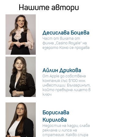
Нашите автори
Десислава Боцева
Част от вилата от
филма „Casino Royale“ на
езерото Комо се продава
Айлин Дрикова
От Apple до собствена
компания със $100 млн.
инвестиции: Българинът,
който превърна лицето в
ключ
Борислава
Кирилова
Недостиг на кадри, слаба
реклама и липса на
стратегия: Какво спира