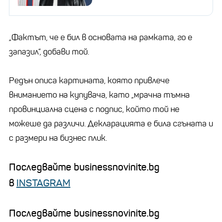
„Фактът, че е бил в основата на рамката, го е
запазил“, добави той.
Редън описа картината, която привлече
вниманието на купувача, като „мрачна тъмна
провинциална сцена с подпис, който той не
можеше да различи. Декларацията е била сгъната и
с размери на бизнес плик.
Последвайте businessnovinite.bg
в
INSTAGRAM
Последвайте businessnovinite.bg