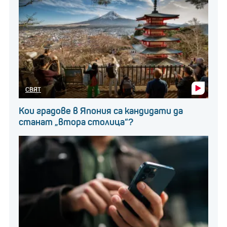
СВЯТ
Кои градове в Япония са кандидати да
станат „втора столица“?