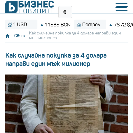
 USD
Петрол
1.1535 BGN
78.72 $/барел
Как случайна покупка за 4 долара направи един
Свят
мъж милионер
Как случайна покупка за 4 долара
направи един мъж милионер