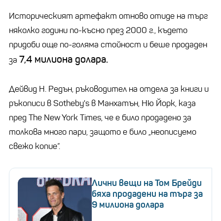
Историческият артефакт отново отиде на търг
няколко години по-късно през 2000 г., където
придоби още по-голяма стойност и беше продаден
7,4 милиона долара.
за
Дейвид Н. Редън, ръководител на отдела за книги и
ръкописи в Sotheby's в Манхатън, Ню Йорк, каза
пред The ​​New York Times, че е било продадено за
толкова много пари, защото е било „неописуемо
свежо копие“.
Лични вещи на Том Брейди
бяха продадени на търг за
9 милиона долара