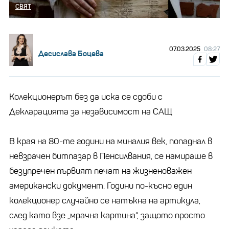
СВЯТ
07.03.2025
08:27
Десислава Боцева
Колекционерът без да иска се сдоби с
Декларацията за независимост на САЩ
В края на 80-те години на миналия век, попаднал в
невзрачен битпазар в Пенсилвания, се намираше в
безупречен първият печат на жизненоважен
американски документ. Години по-късно един
колекционер случайно се натъкна на артикула,
след като взе „мрачна картина“, защото просто