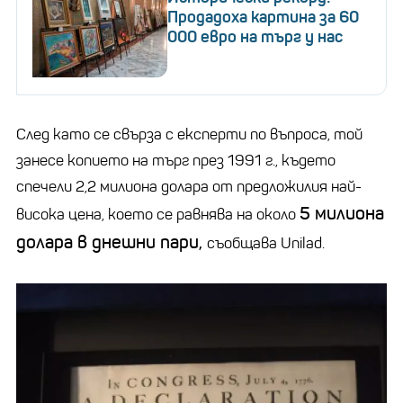
Продадоха картина за 60
000 евро на търг у нас
След като се свърза с експерти по въпроса, той
занесе копието на търг през 1991 г., където
спечели 2,2 милиона долара от предложилия най-
5 милиона
висока цена, което се равнява на около
долара в днешни пари,
съобщава Unilad.