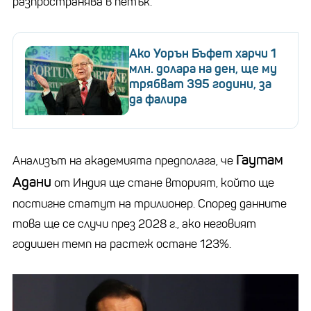
разпространява в петък.
Ако Уорън Бъфет харчи 1
млн. долара на ден, ще му
трябват 395 години, за
да фалира
Гаутам
Анализът на академията предполага, че
Адани
от Индия ще стане вторият, който ще
постигне статут на трилионер. Според данните
това ще се случи през 2028 г., ако неговият
годишен темп на растеж остане 123%.