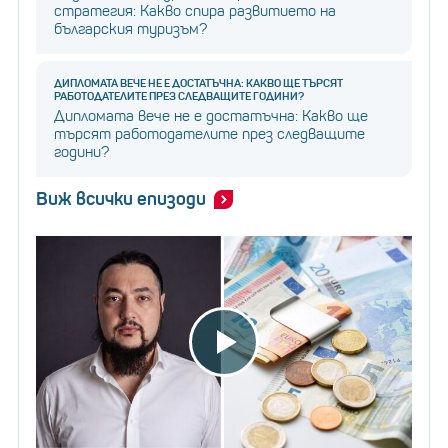
стратегия: Какво спира развитието на
Въпреки това очарование, много учени виждат
българския туризъм?
натрупването на огромно богатство като
социално заболяване. Един доклад изчислява, че най-
ДИПЛОМАТА ВЕЧЕ НЕ Е ДОСТАТЪЧНА: КАКВО ЩЕ ТЪРСЯТ
РАБОТОДАТЕЛИТЕ ПРЕЗ СЛЕДВАЩИТЕ ГОДИНИ?
богатият 1% от човечеството генерира повече
Дипломата вече не е достатъчна: Какво ще
въглеродни емисии – основен двигател на
търсят работодателите през следващите
години?
продължаващата климатична криза – отколкото
най-бедните 66%.
Виж всички епизоди