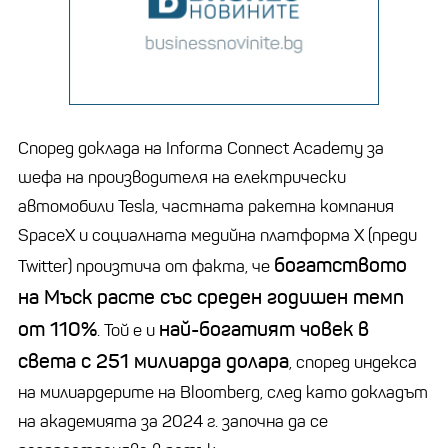
Според доклада на Informa Connect Academy за
шефа на производителя на електрически
автомобили Tesla, частната ракетна компания
SpaceX и социалната медийна платформа X (преди
богатството
Twitter) произтича от факта, че
на Мъск расте със среден годишен темп
от 110%
най-богатият човек в
. Той е и
света с 251 милиарда долара
, според индекса
на милиардерите на Bloomberg, след като докладът
на академията за 2024 г. започна да се