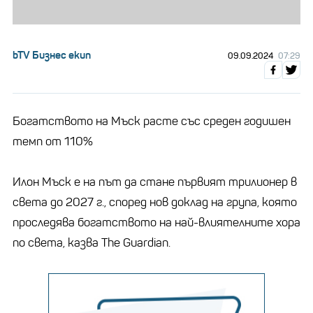
bTV Бизнес екип
09.09.2024
07:29
Богатството на Мъск расте със среден годишен
темп от 110%
Илон Мъск е на път да стане първият трилионер в
света до 2027 г., според нов доклад на група, която
проследява богатството на най-влиятелните хора
по света, казва The Guardian.