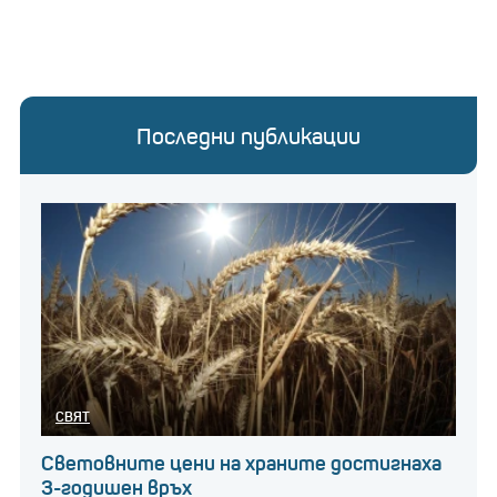
Снимка: Reuters
Няколко компании са осигуриха оценки за повече
Последни публикации
от 1 трилион долара.
Berkshire Hathaway
за
последно стигна максималната си оценка досега в
края на август, дни преди нейният архитект
Уорън Бъфет
да отпразнува 94-ия си рожден
ден.
СВЯТ
Световните цени на храните достигнаха
3-годишен връх