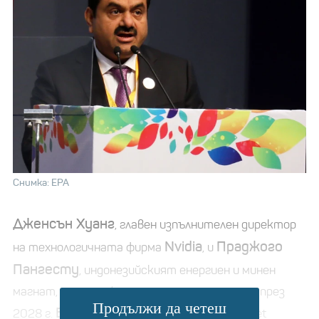
Снимка: EPA
Дженсън Хуанг
, главен изпълнителен директор
Nvidia
Праджого
на технологичната фирма
, и
Пангесту
, индонезийският енергиен и минен
магнат, също може да станат трилионери през
Продължи да четеш
Бернар Арно
2028 г.
, шефът на LVMH Moët