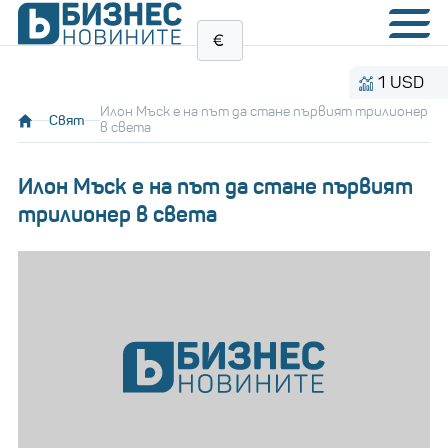
1 USD
Илон Мъск е на път да стане първият трилионер
Свят
в света
Илон Мъск е на път да стане първият
трилионер в света