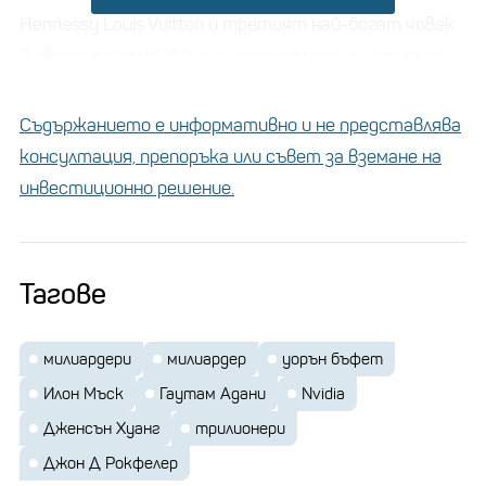
Hennessy Louis Vuitton и третият най-богат човек
в света с около 200 милиарда долара, е на път да
удари трилион долара през 2030 г. – същата
Марк Зукърбърг
година като
, главният
Съдържанието е информативно и не представлява
изпълнителен директор на Meta.
консултация, препоръка или съвет за вземане на
инвестиционно решение.
Тагове
милиардери
милиардер
уорън бъфет
Илон Мъск
Гаутам Адани
Nvidia
Дженсън Хуанг
трилионери
Джон Д Рокфелер