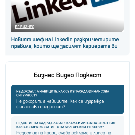
Въпреки това, както отбелязва CNBC, въпросът
кой може да бъде първият трилионер в света
БГ БИЗНЕС
вълнува обществеността откакто светът
Новият шеф на LinkedIn разкри четирите
Това
коронова първия си милиардер през 1916 г.
правила, които ще засилят кариерата ви
беше американецът Джон Д. Рокфелер
,
основателят и по това време най-големият
акционер в Standard Oil .
Бизнес Видео Подкаст
НЕ ДОХОДЪТ, А НАВИЦИТЕ: КАК СЕ ИЗГРАЖДА ФИНАНСОВА
Това е милиардерът,
СИГУРНОСТ?
който си плаща, за да
Не доходът, а навиците: Как се изгражда
стои извън списъците с
финансова сигурност?
милиардери
НЕДОСТИГ НА КАДРИ, СЛАБА РЕКЛАМА И ЛИПСА НА СТРАТЕГИЯ:
КАКВО СПИРА РАЗВИТИЕТО НА БЪЛГАРСКИЯ ТУРИЗЪМ?
Недостиг на кадри, слаба реклама и липса на