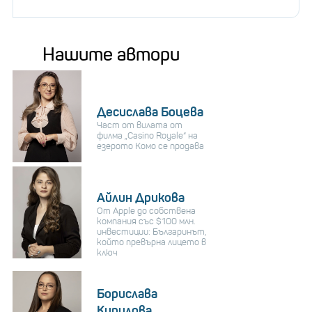
Нашите автори
Десислава Боцева
Част от вилата от
филма „Casino Royale“ на
езерото Комо се продава
Айлин Дрикова
От Apple до собствена
компания със $100 млн.
инвестиции: Българинът,
който превърна лицето в
ключ
Борислава
Кирилова