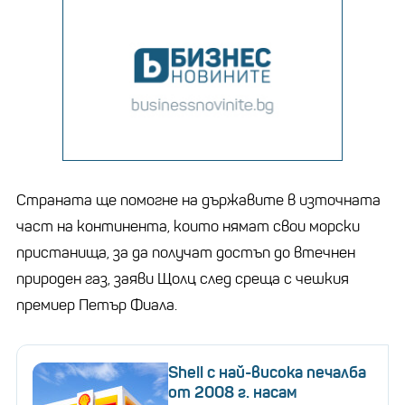
Страната ще помогне на държавите в източната
част на континента, които нямат свои морски
пристанища, за да получат достъп до втечнен
природен газ, заяви Щолц след среща с чешкия
премиер Петър Фиала.
Shell с най-висока печалба
от 2008 г. насам