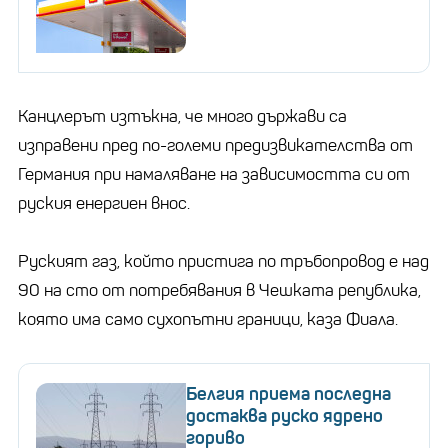
Канцлерът изтъкна, че много държави са
изправени пред по-големи предизвикателства от
Германия при намаляване на зависимостта си от
руския енергиен внос.
Руският газ, който пристига по тръбопровод е над
90 на сто от потребявания в Чешката република,
която има само сухопътни граници, каза Фиала.
Белгия приема последна
достаква руско ядрено
гориво