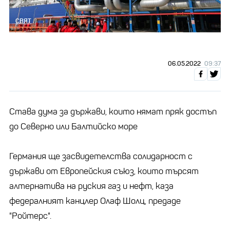
СВЯТ
06.05.2022
09:37
Става дума за държави, които нямат пряк достъп
до Северно или Балтийско море
Германия ще засвидетелства солидарност с
държави от Европейския съюз, които търсят
алтернатива на руския газ и нефт, каза
федералният канцлер Олаф Шолц, предаде
"Ройтерс".