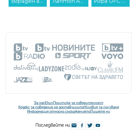
Вграден абсорбатор Crown CT6040BK...
Лаптоп Apple MacBook Neo 13" 256GB Citrus mhfd4 , 13.00 , 256 , 8 , Apple A18 Pro 5 Core GPU , Apple A18 Pro 6 Core , Mac OS...
Игра UFC 6 (XBOX X)...
За нас
Екип
Политика за поверителност
Кодекс за поведение на доставчиците
Условия за ползване
Информация относно съдържанието
Пишете ни
Последвайте ни