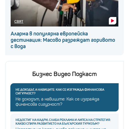
СВЯТ
Аларма в популярна европейска
дестинация: Масово разреждат горивото
с вода
Бизнес Видео Подкаст
НЕ ДОХОДЪТ, А НАВИЦИТЕ: КАК СЕ ИЗГРАЖДА ФИНАНСОВА
СИГУРНОСТ?
Не доходът, а навиците: Как се изгражда
финансова сигурност?
НЕДОСТИГ НА КАДРИ, СЛАБА РЕКЛАМА И ЛИПСА НА СТРАТЕГИЯ:
КАКВО СПИРА РАЗВИТИЕТО НА БЪЛГАРСКИЯ ТУРИЗЪМ?