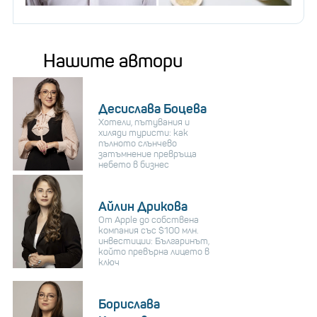
Нашите автори
Десислава Боцева
Хотели, пътувания и
хиляди туристи: как
пълното слънчево
затъмнение превръща
небето в бизнес
Айлин Дрикова
От Apple до собствена
компания със $100 млн.
инвестиции: Българинът,
който превърна лицето в
ключ
Борислава