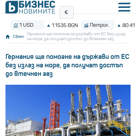
1 USD
Петрол
1.1535 BGN
80.41 $/ба
Германия ще помогне на държави от ЕС без излаз
Свят
на море, да получат достъп до втечнен газ
Германия ще помогне на държави от ЕС
без излаз на море, да получат достъп
до втечнен газ