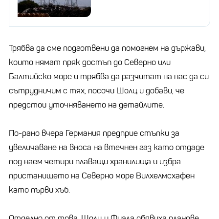
Трябва да сме подготвени да помогнем на държави,
които нямат пряк достъп до Северно или
Балтийско море и трябва да разчитат на нас да си
сътрудничим с тях, посочи Шолц и добави, че
предстои уточняването на детайлите.
По-рано вчера Германия предприе стъпки за
увеличаване на вноса на втечнен газ като отдаде
под наем четири плаващи хранилища и избра
пристанището на Северно море Вилхелмсхафен
като първи хъб.
Отделно от това, Шолц и Фиала обявиха планове