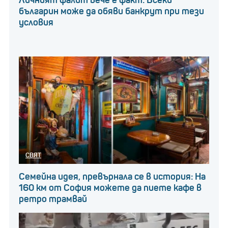
Личният фалит вече е факт: Всеки
българин може да обяви банкрут при тези
условия
СВЯТ
Семейна идея, превърнала се в история: На
160 км от София можете да пиете кафе в
ретро трамвай