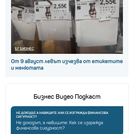
БГ БИЗНЕС
От 9 август левът изчезва от етикетите
и менютата
Бизнес Видео Подкаст
НЕ ДОХОДЪТ, А НАВИЦИТЕ: КАК СЕ ИЗГРАЖДА ФИНАНСОВА
СИГУРНОСТ?
Не доходът, а навиците: Как се изгражда
финансова сигурност?