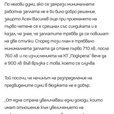
По негови думи, ако се замрази минималната
работна заплата не е би било добро решение,
защото Асен Василев още при приемането на
първо четене се е срещнал със синдиката и е
казал, че знае, че заплатите трябва да се повишат
на две стъпки. Според този план е трябвало
минималната заплата да стане първо 710 лв., после
760 лв. и по изчисленията на КТ „Подкрепа“ вече да
е 900 лв. във връзка с това, което се случва.
Той посочи, че начинът на разпределение на
предвидените суми в бюджета не е добър.
„От една страна увеличаваш едни доходи, които
имат отношение към увеличението на