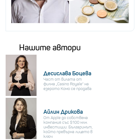
Нашите автори
Десислава Боцева
Част от вилата от
филма „Casino Royale“ на
езерото Комо се продава
Айлин Дрикова
От Apple до собствена
компания със $100 млн.
инвестиции: Българинът,
който превърна лицето в
ключ