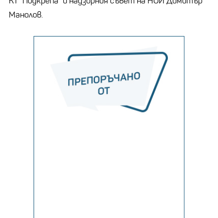
КТ “Подкрепа“ и надзорния съвет на НОИ Димитър
Манолов.