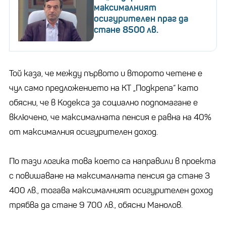
максималният
осигурителен праг да
стане 8500 лв.
Той каза, че между първото и второто четене е
чул само предложението на КТ „Подкрепа“ като
обясни, че в Кодекса за социално подпомагане е
включено, че максималната пенсия е равна на 40%
от максималния осигурителен доход.
По тази логика това което са направили в проекта
с повишаване на максималната пенсия да стане 3
400 лв., тогава максималният осигурителен доход
трябва да стане 9 700 лв., обясни Манолов.