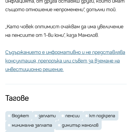
инфлацията, от друга оставяш други, които имат
същото отношение непроменени“, допълни той.
„Като човек оптимист очаквам да има увеличение
на пенсиите от 1-ви юни“, каза Манолов.
Съдържанието е информативно и не представлява
консултация, препоръка или съвет за вземане на
инвестиционно решение.
Тагове
бюджет
заплати
пенсии
кт подкрепа
минимална заплата
димитър манолов