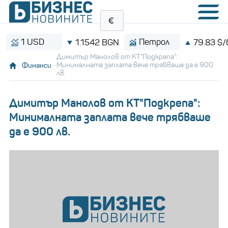
1 USD
Петрол
1.1542 BGN
79.83 $/барел
Димитър Манолов от КТ"Подкрепа":
Финанси
Минималната заплата вече трябваше да е 900
лв.
Димитър Манолов от КТ"Подкрепа":
Минималната заплата вече трябваше
да е 900 лв.