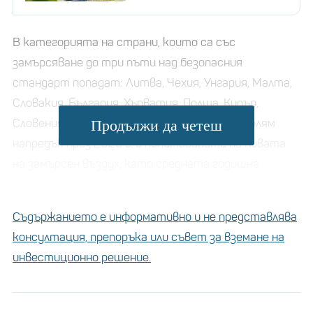
В категорията на страни, които са със
замърсяване до три пъти над безопасния
стандарт попадат: Литва, Чехия, Унгария, Малта,
Словакия, България, Хърватия, Полша, Кипър,
Словения и Италия. Хърватия показа най-голям
Продължи да четеш
напредък през 2023 г. в понижаването на нивата
на замърсен въздух, като средната годишна
стойност спада с повече от 40% в сравнение с
2022 г. Тя постигна това чрез увеличаване на
Съдържанието е информативно и не представлява
използването на възобновяеми енергийни
консултация, препоръка или съвет за вземане на
източници.
инвестиционно решение.
Какво прави ЕС за подобряване на
качеството на въздуха?