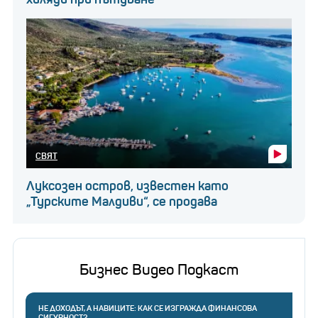
замърсителя.
СВЯТ
Луксозен остров, известен като
„Турските Малдиви“, се продава
Бизнес Видео Подкаст
НЕ ДОХОДЪТ, А НАВИЦИТЕ: КАК СЕ ИЗГРАЖДА ФИНАНСОВА
СИГУРНОСТ?