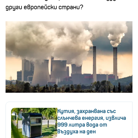
други европейски страни?
Кутия, захранвана със
слънчева енергия, извлича
999 литра вода от
въздуха на ден