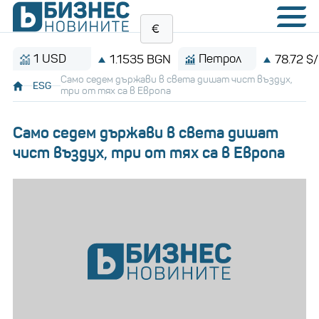
1 USD
Петрол
1.1535 BGN
78.72 $/барел
Само седем държави в света дишат чист въздух,
ESG
три от тях са в Европа
Само седем държави в света дишат
чист въздух, три от тях са в Европа