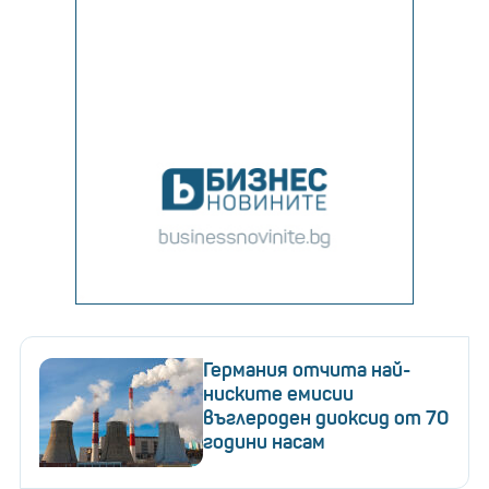
Германия отчита най-
ниските емисии
въглероден диоксид от 70
години насам