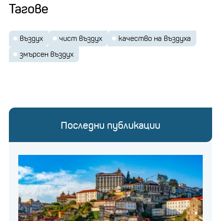
Тагове
въздух
чист въздух
качество на въздуха
змърсен въздух
Последни публикации
Снимка: iStock
https://businessnovinite.bg/esg/kutija-zahranvana-sas-
slancheva-energija-izvlicha-999-litra-voda-ot-
vazduha-na-den.html