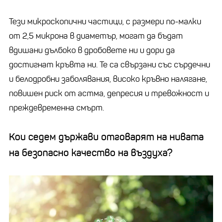
Тези микроскопични частици, с размери по-малки
от 2,5 микрона в диаметър, могат да бъдат
вдишани дълбоко в дробовете ни и дори да
достигнат кръвта ни. Те са свързани със сърдечни
и белодробни заболявания, високо кръвно налягане,
повишен риск от астма, депресия и тревожност и
преждевременна смърт.
Кои седем държави отговарят на нивата
на безопасно качество на въздуха?