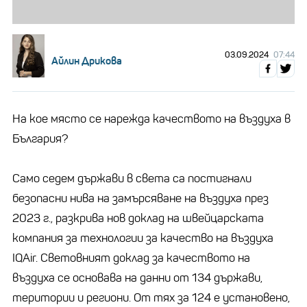
03.09.2024
07:44
Айлин Дрикова
На кое място се нарежда качеството на въздуха в
България?
Само седем държави в света са постигнали
безопасни нива на замърсяване на въздуха през
2023 г., разкрива нов доклад на швейцарската
компания за технологии за качество на въздуха
IQAir. Световният доклад за качеството на
въздуха се основава на данни от 134 държави,
територии и региони. От тях за 124 е установено,