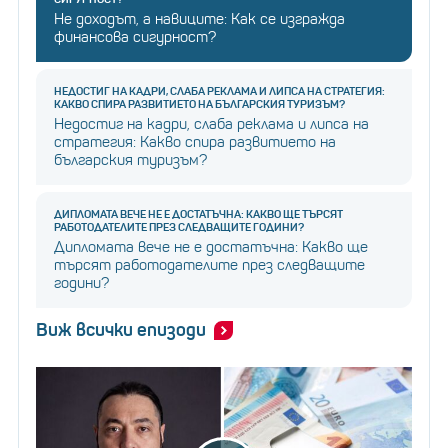
Не доходът, а навиците: Как се изгражда
финансова сигурност?
НЕДОСТИГ НА КАДРИ, СЛАБА РЕКЛАМА И ЛИПСА НА СТРАТЕГИЯ:
КАКВО СПИРА РАЗВИТИЕТО НА БЪЛГАРСКИЯ ТУРИЗЪМ?
Недостиг на кадри, слаба реклама и липса на
стратегия: Какво спира развитието на
българския туризъм?
ДИПЛОМАТА ВЕЧЕ НЕ Е ДОСТАТЪЧНА: КАКВО ЩЕ ТЪРСЯТ
РАБОТОДАТЕЛИТЕ ПРЕЗ СЛЕДВАЩИТЕ ГОДИНИ?
Дипломата вече не е достатъчна: Какво ще
търсят работодателите през следващите
години?
Виж всички епизоди