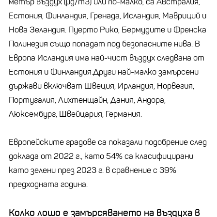
метър въздух (µg/m3) или по-малко, са Австралия,
Естония, Финландия, Гренада, Исландия, Мавриций и
Нова Зеландия. Пуерто Рико, Бермудите и Френска
Полинезия също попадат под безопасните нива. В
Европа Исландия има най-чист въздух следвана от
Естония и Финландия.Други най-малко замърсени
държави включват Швеция, Ирландия, Норвегия,
Португалия, Лихтенщайн, Дания, Андора,
Люксембург, Швейцария, Германия.
Европейските градове са показали подобрение след
доклада от 2022 г., като 54% са класифицирани
като зелени през 2023 г. в сравнение с 39%
предходната година.
Колко лошо е замърсяването на въздуха в