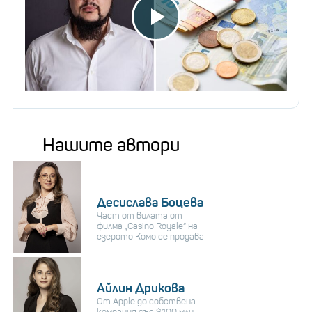
Нашите автори
Десислава Боцева
Част от вилата от
филма „Casino Royale“ на
езерото Комо се продава
Айлин Дрикова
От Apple до собствена