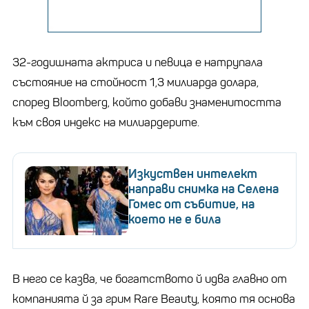
32-годишната актриса и певица е натрупала
състояние на стойност 1,3 милиарда долара,
според Bloomberg, който добави знаменитостта
към своя индекс на милиардерите.
Изкуствен интелект
направи снимка на Селена
Гомес от събитие, на
което не е била
В него се казва, че богатството й идва главно от
компанията й за грим Rare Beauty, която тя основа