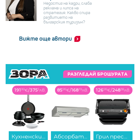
Недостиг на кадри, слаба
реклама и липса на
стратегия: Какво спира
развитието на
българския туризъм?
Вижте още автори
РАЗГЛЕДАЙ БРОШУРАТА
191
99
€
/
375
5
лв.
85
99
€
/
168
19
лв.
126
99
€
/
248
38
лв.
Кухненски комплект Tefal P0009753 EXCELLENCE+ 13 части...
Абсорбатор Gorenje WHU629EX/M...
Грил преса Tefal GC717810 OptiGrill+...