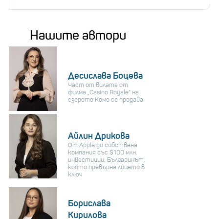
Нашите автори
Десислава Боцева
Част от вилата от
филма „Casino Royale“ на
езерото Комо се продава
Айлин Дрикова
От Apple до собствена
компания със $100 млн.
инвестиции: Българинът,
който превърна лицето в
ключ
Борислава
Кирилова