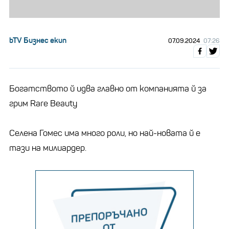
bTV Бизнес екип
07.09.2024
07:26
Богатството й идва главно от компанията й за
грим Rare Beauty
Селена Гомес има много роли, но най-новата й е
тази на милиардер.