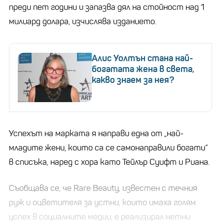
преди пет години и запазва дял на стойност над 1
милиард долара, изчислява изданието.
Алис Уолтън стана най-
богатата жена в света,
какво знаем за нея?
Успехът на марката я направи една от „най-
младите жени, които са се самонаправили богати“
в списъка, наред с хора като Тейлър Суифт и Риана.
Съобщава се, че Rare Beauty, известен с течния
руж и оцветителя за устни, които имаха голям
успех в социалните медии, е реализирал нетни