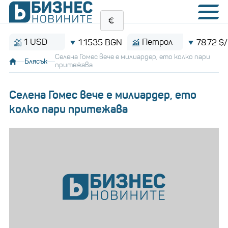
1 USD
Петрол
1.1535 BGN
78.72 $/баре
Селена Гомес вече е милиардер, ето колко пари
Блясък
притежава
Селена Гомес вече е милиардер, ето
колко пари притежава