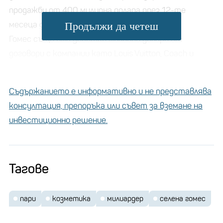
продажби от 400 милиона долара през 12-те
месеца до февруари.
Продължи да четеш
Гомес също има десетки милиони долари от
договори с компании като Louis Vuitton, Coach и
Puma, според Bloomberg.
Съдържанието е информативно и не представлява
Тя също е прибирала "най-малко" 6 милиона долара
консултация, препоръка или съвет за вземане на
на сезон за номинираната си за Еми игра в хита на
инвестиционно решение.
Hulu "Only Murders in the Building", който наскоро
беше подновен за пети сезон.
Тагове
Това е милиардерът,
който си плаща, за да
стои извън списъците с
пари
козметика
милиардер
селена гомес
милиардери