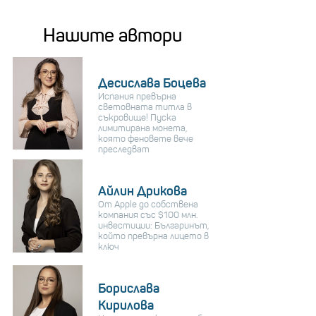
Нашите автори
Десислава Боцева
Испания превърна
световната титла в
съкровище! Пуска
лимитирана монета,
която феновете вече
преследват
Айлин Дрикова
От Apple до собствена
компания със $100 млн.
инвестиции: Българинът,
който превърна лицето в
ключ
Борислава
Кирилова