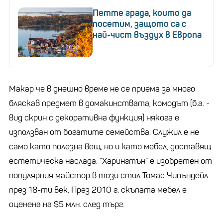
Петте града, които да
посетим, защото са с
най-чист въздух в Европа
Макар че в днешно време не се приема за много
бляскав предмет в домакинствата, комодът (б.а. -
вид скрин с декоративна функция) някога е
използван от богатите семейства. Служил е не
само като полезна вещ, но и като мебел, доставящ
естетическа наслада. “Харингтън” е изобретен от
популярния майстор в този стил Томас Чипъндейл
през 18-ти век. През 2010 г. скъпата мебел е
оценена на $5 млн. след търг.