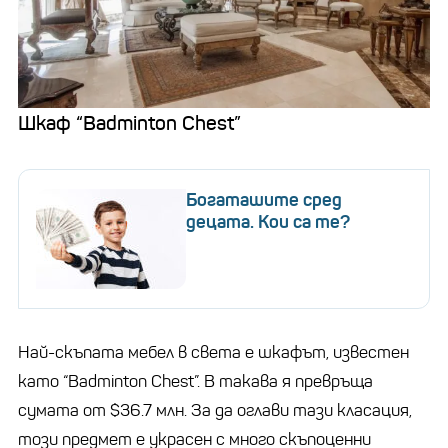
Шкаф “Badminton Chest”
Богаташите сред
децата. Кои са те?
Най-скъпата мебел в света е шкафът, известен
като “Badminton Chest”. В такава я превръща
сумата от $36.7 млн. За да оглави тази класация,
този предмет е украсен с много скъпоценни