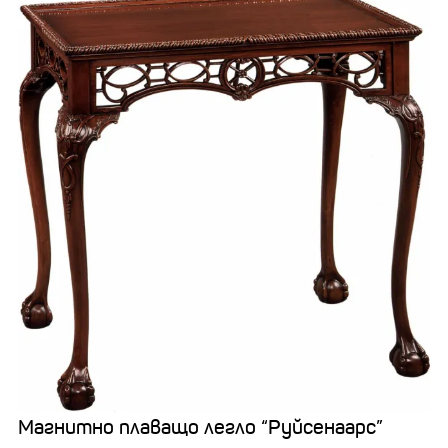
Магнитно плаващо легло “Руйсенаарс”