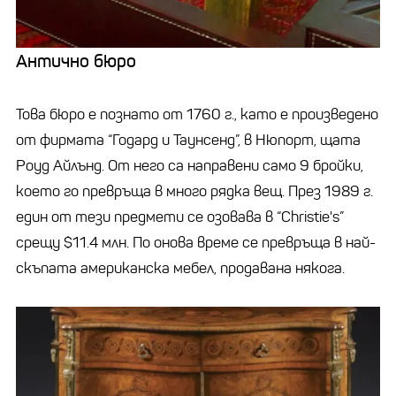
Антично бюро
Това бюро е познато от 1760 г., като е произведено
от фирмата “Годард и Таунсенд”, в Нюпорт, щата
Роуд Айлънд. От него са направени само 9 бройки,
което го превръща в много рядка вещ. През 1989 г.
един от тези предмети се озовава в “Christie's”
срещу $11.4 млн. По онова време се превръща в най-
скъпата американска мебел, продавана някога.