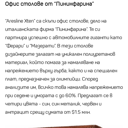
Офис столове от “Пининфарина”
“Aresline Xten” са скъпи офис столове, дело на
италианската фирма “Пининфарина”. Тя си
партнира успешно с автомобилните гиганти като
“Ферари” и “Мазерати”. В тези столове
дизайнерите залагат на уникален полиуретанов
материал, който помага за намаляване на
напрежението върху гърба, както и на специален
плат, предназначен за олимпийци. Според
анализите им, всичко това намалява напрежението
при седене и умората с до 60%. Предлагат се в
четири цвята - син, син металик, червен и
антрацит срещу сумата от $1.5 млн.