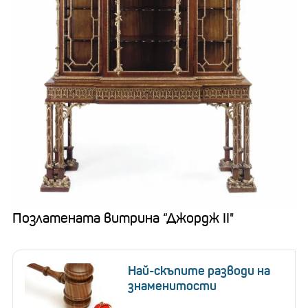
Позлатената витрина “Джордж II"
Най-скъпите разводи на
знаменитости