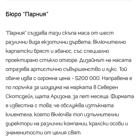
Бюро “Парния”
“Парния” създава тази скъпа маса от шест
различни вида екзотични дървета, включително
карпатски бряст и абанос, със специално
проектирано стъкло отгоре. Дизайнът на масата
отразява артистично съвършенство и лукс. Той
обаче идва с огромна цена - $200 000. Направена е
по поръчка за шоурума на марката в Северен
Скотсдейл, щата Аризона, за пет месеца. Фирмата
е известна с това, че обслужва изтъкната
клиентела, която включва топ изпълнителни
директори на различни компании, кралски особи и
знаменитости от целия свят.