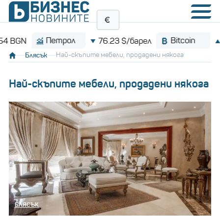
трол
Bitcoin
76.23 $/барел
$64,722.1
Блясък
Най-скъпите мебели, продадени някога
Най-скъпите мебели, продадени някога
БЛЯСЪК