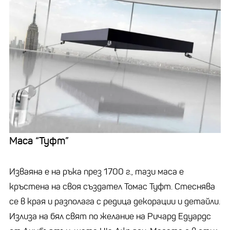
Маса “Туфт”
Изваяна е на ръка през 1700 г., тази маса е
кръстена на своя създател Томас Туфт. Стеснява
се в края и разполага с редица декорации и детайли.
Излиза на бял свят по желание на Ричард Едуардс