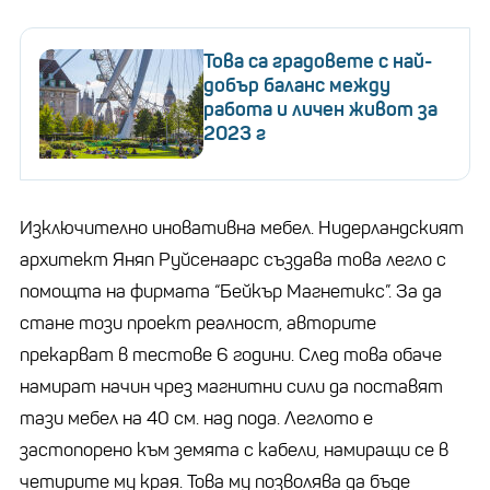
Това са градовете с най-
добър баланс между
работа и личен живот за
2023 г
Изключително иновативна мебел. Нидерландският
архитект Яняп Руйсенаарс създава това легло с
помощта на фирмата “Бейкър Магнетикс”. За да
стане този проект реалност, авторите
прекарват в тестове 6 години. След това обаче
намират начин чрез магнитни сили да поставят
тази мебел на 40 см. над пода. Леглото е
застопорено към земята с кабели, намиращи се в
четирите му края. Това му позволява да бъде