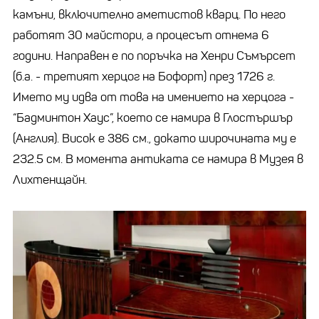
камъни, включително аметистов кварц. По него
работят 30 майстори, а процесът отнема 6
години. Направен е по поръчка на Хенри Съмърсет
(б.а. - третият херцог на Бофорт) през 1726 г.
Името му идва от това на имението на херцога -
“Бадминтон Хаус”, което се намира в Глостършър
(Англия). Висок е 386 см., докато широчината му е
232.5 см. В момента антиката се намира в Музея в
Лихтенщайн.