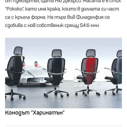
от Лумбъртън, щата Ню Джърси. Масата е в стил
“Рококо”, като има крака, които в долната си част
са с кръгла форма. На търг във Филаделфия се
сдобива с нов собственик срещу $4.6 млн.
Комодът “Харингтън”