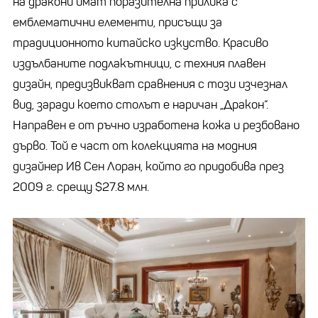
на дракони имат поразителна прилика с
емблематични елементи, присъщи за
традиционното китайско изкуство. Красиво
издълбаните подлакътници, с техния плавен
дизайн, предизвикват сравнения с този изчезнал
вид, заради което столът е наричан „Дракон“.
Направен е от ръчно изработена кожа и резбовано
дърво. Той е част от колекцията на модния
дизайнер Ив Сен Лоран, който го придобива през
2009 г. срещу $27.8 млн.