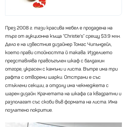
През 2008 г. тази красива мебел е продадена на
търг от аукционна къща “Christie's” срещу $3.9 млн.
Дело е на известния дизайнер Томас Чипъндейл,
което прави стойността й такава. Изделието
представлява правоъгълен шкаф с балдахин
отгоре, украсен с камъни и листа. Вътре има три
рафта с отворени шарки. Отстрани е със
стъклени секции, а отдолу има чекмеджета с
шарен дизайн. Крачетата на шкафа са квадратни и
разполагат със скоби във формата на листа. Има
позлатено покритие.