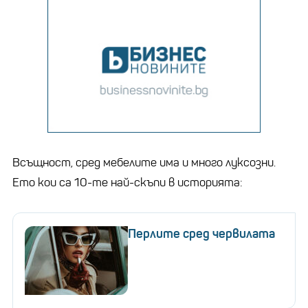
Всъщност, сред мебелите има и много луксозни.
Ето кои са 10-те най-скъпи в историята:
Перлите сред червилата