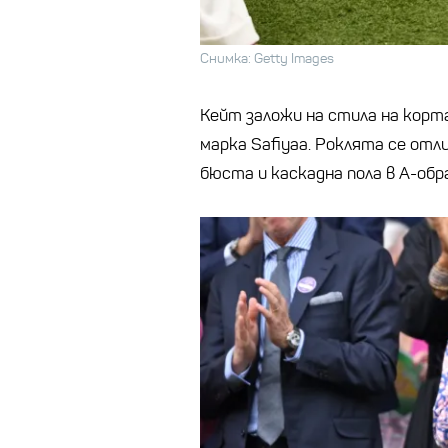
Снимка: Getty Images
Кейт заложи на стила на корта
марка Safiyaa. Роклята се отл
бюста и каскадна пола в А-обра