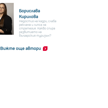
Борислава
Кирилова
Недостиг на кадри, слаба
реклама и липса на
стратегия: Какво спира
развитието на
българския туризъм?
Вижте още автори