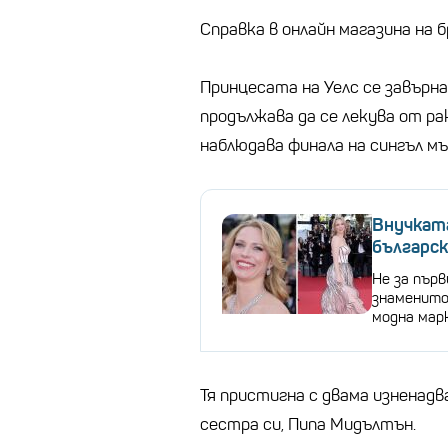
Справка в онлайн магазина на 
Принцесата на Уелс се завърна
продължава да се лекува от рак
наблюдава финала на сингъл м
Внучката
българск
Не за първ
знаменито
модна мар
Тя пристигна с двама изненадв
сестра си, Пипа Мидълтън.