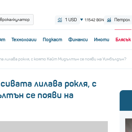
врокалкулатор
ят
Технологии
Пoдкаст
Финанси
Имоти
Блясък
а лилава рокля, с която Кейт Мидълтън се появи на Уимбълдън?
сивата лилава рокля, с
лтън се появи на