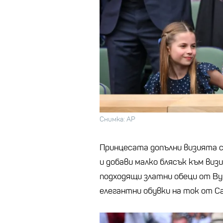
Снимка: AP
Принцесата допълни визията с
и добави малко блясък към виз
подходящи златни обеци от By
елегантни обувки на ток от Cami