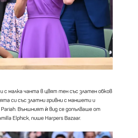
и с малка чанта в цвят тен със златен обков
ията си със златни гривни с маншети и
 Pariah. Външният ѝ вид се допълваше от
lla Elphick, пише Harpers Bazaar.