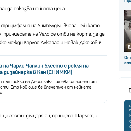
тр
бранда показва нейната цена
 триумфално на Уимбълдън вчера. Тъй като
, принцесата на Уелс се отби на корта, за да
ъже между Карлос Алкарас и Новак Джокович.
Б
От
ет
 на Чарли Чаплин блести с рокля на
а дизайнерка в Кан (СНИМКИ)
и път рокли на Десислава Тошева са носени от
сти. Ето кой още бе впечатлен от нейната
ка
Н
ащи гости: дъщеря си, принцеса Шарлот, и