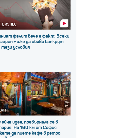
Г БИЗНЕС
чният фалит вече е факт: Всеки
гарин може да обяви банкрут
 тези условия
ВЯТ
ейна идея, превърнала се в
ория: На 160 км от София
жете да пиете кафе в ретро