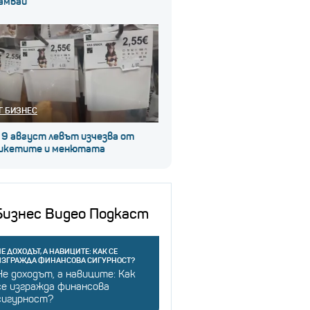
амвай
Г БИЗНЕС
 9 август левът изчезва от
икетите и менютата
Бизнес Видео Подкаст
Е ДОХОДЪТ, А НАВИЦИТЕ: КАК СЕ
ИЗГРАЖДА ФИНАНСОВА СИГУРНОСТ?
Не доходът, а навиците: Как
се изгражда финансова
сигурност?