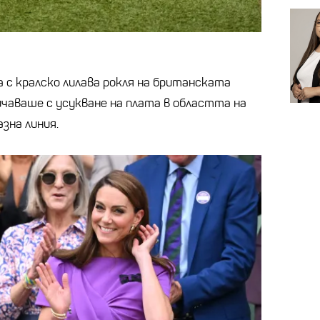
 с кралско лилава рокля на британската
ичаваше с усукване на плата в областта на
зна линия.