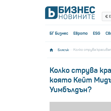
Е
БГ Бизнес
Еврото
ESG
Св
Блясък
Колко струва красиват
Колко струва кра
която Кейт Мидъ
Уимбълдън?