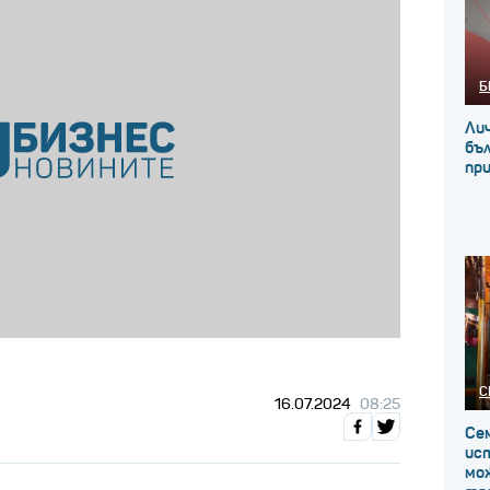
Б
Ли
бъл
при
С
16.07.2024
08:25
Сем
ист
мо