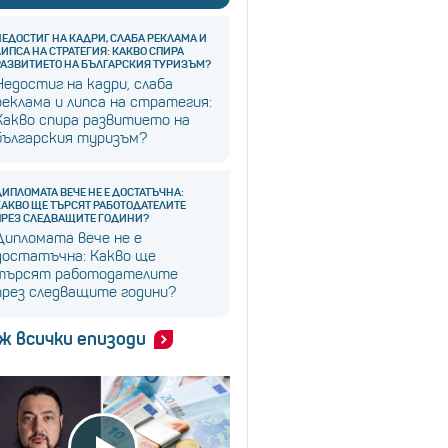
НЕДОСТИГ НА КАДРИ, СЛАБА РЕКЛАМА И
ЛИПСА НА СТРАТЕГИЯ: КАКВО СПИРА
РАЗВИТИЕТО НА БЪЛГАРСКИЯ ТУРИЗЪМ?
Недостиг на кадри, слаба
реклама и липса на стратегия:
Какво спира развитието на
българския туризъм?
ДИПЛОМАТА ВЕЧЕ НЕ Е ДОСТАТЪЧНА:
КАКВО ЩЕ ТЪРСЯТ РАБОТОДАТЕЛИТЕ
ПРЕЗ СЛЕДВАЩИТЕ ГОДИНИ?
Дипломата вече не е
достатъчна: Какво ще
търсят работодателите
през следващите години?
ж всички епизоди