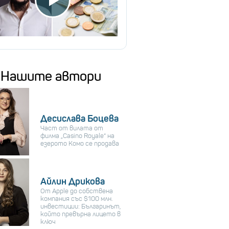
Нашите автори
Десислава Боцева
Част от вилата от
филма „Casino Royale“ на
езерото Комо се продава
Айлин Дрикова
От Apple до собствена
компания със $100 млн.
инвестиции: Българинът,
който превърна лицето в
ключ