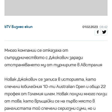
bTV Бизнес екип
01.02.2023
08:42
Много компании се отказаха от
сътрудничеството с Джокович заради
отстраняването му от турнирите в Австралия
Новак Джокович се записа в историята, като
спечели юбилейния 10-ти Australian Open и общо 22
трофея от Големия шлем. Новак получи много ползи
от това, като връщайки се на първо място в
ранглистата той спечели сериозни суми, но и