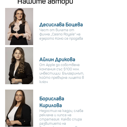
Нашите автори
Десислава Боцева
Част от вилата от
филма „Casino Royale“ на
езерото Комо се продава
Айлин Дрикова
От Apple до собствена
компания със $100 млн.
инвестиции: Българинът,
който превърна лицето в
ключ
Борислава
Кирилова
Недостиг на кадри, слаба
реклама и липса на
стратегия: Какво спира
развитието на