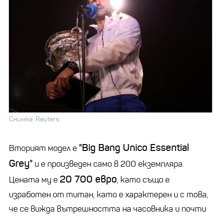
Снимка: Reuters
"Big Bang Unico Essential
Вторият модел е
Grey"
и е произведен само в 200 екземпляра.
20 700 евро
Цената му е
, като също е
изработен от титан, като е характерен и с това,
че се вижда вътрешността на часовника и почти