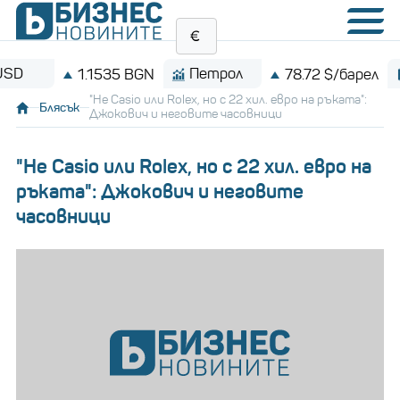
Петрол
Bitcoi
1.1535 BGN
78.72 $/барел
"Не Casio или Rolex, но с 22 хил. евро на ръката":
Блясък
Джокович и неговите часовници
"Не Casio или Rolex, но с 22 хил. евро на
ръката": Джокович и неговите
часовници