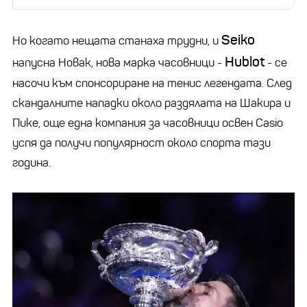
Seiko
Но когато нещата станаха трудни, и
Hublot
напусна Новак, нова марка часовници -
- се
насочи към спонсориране на тенис легендата. След
скандалните нападки около раздялата на Шакира и
Пике, още една компания за часовници освен Casio
успя да получи популярност около спорта тази
година.