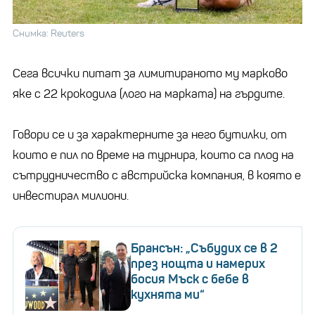
Снимка: Reuters
Сега всички питат за лимитираното му марково
яке с 22 крокодила (лого на марката) на гърдите.
Говори се и за характерните за него бутилки, от
които е пил по време на турнира, които са плод на
сътрудничество с австрийска компания, в която е
инвестирал милиони.
Брансън: „Събудих се в 2
през нощта и намерих
босия Мъск с бебе в
кухнята ми“