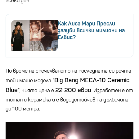
всеки ден.
Как Лиса Мари Пресли
загуби всички милиони на
Елвис?
По време на спечелването на последната си речта
"Big Bang MECA-10 Ceramic
той имаше модела
Blue"
22 200 евро
, чиято цена е
. Изработен е от
титан и керамика и е водоустойчив на дълбочина
до 100 метра.