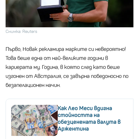
Снимка: Reuters
Първо, Новак рекламира марките си невероятно!
Това беше една от най-великите години в
кариерата му. Година, в която след като беше
изгонен от Австралия, се завърна победоносно по
безапелационен начин.
Как Лео Меси вдигна
стойността на
обезценената валута в
Аржентина