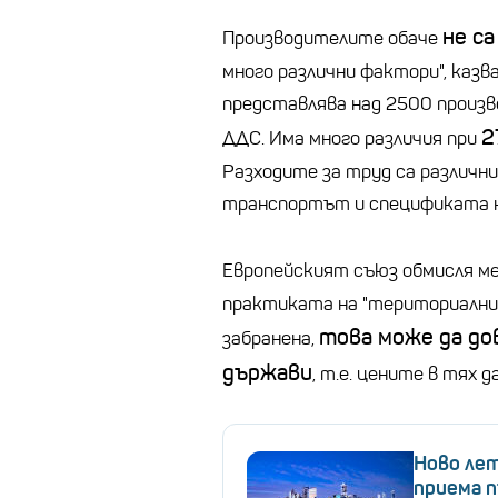
не са
Производителите обаче
много различни фактори", каз
представлява над 2500 произво
2
ДДС. Има много различия при
Разходите за труд са различни
транспортът и спецификата н
Европейският съюз обмисля ме
практиката на "териториални 
това може да до
забранена,
държави
, т.е. цените в тях 
Ново лет
приема 