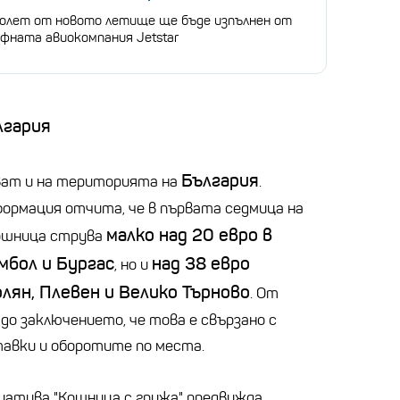
олет от новото летище ще бъде изпълнен от
фната авиокомпания Jetstar
лгария
България
ват и на територията на
.
ормация отчита, че в първата седмица на
малко над 20 евро в
кошница струва
мбол и Бургас
над 38 евро
, но и
олян, Плевен и Велико Търново
. От
о заключението, че това е свързано с
тавки и оборотите по места.
иатива "Кошница с грижа" предвижда