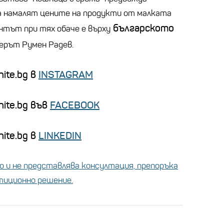
а намалят цените на продукти от малката
българското
тът при тях обаче е върху
иерът Румен Радев.
ite.bg в
INSTAGRAM
nite.bg във
FACEBOOK
ite.bg в
LINKEDIN
 и не представлява консултация, препоръка
стиционно решение.