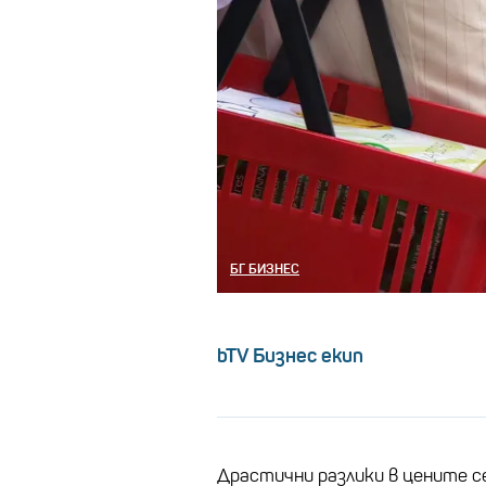
БГ БИЗНЕС
bTV Бизнес екип
Драстични разлики в цените с