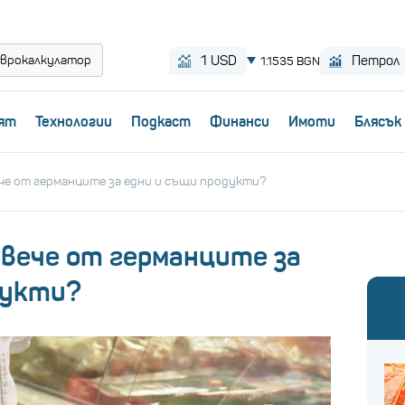
врокалкулатор
ят
Технологии
Пoдкаст
Финанси
Имоти
Блясък
че от германците за едни и същи продукти?
вече от германците за
дукти?