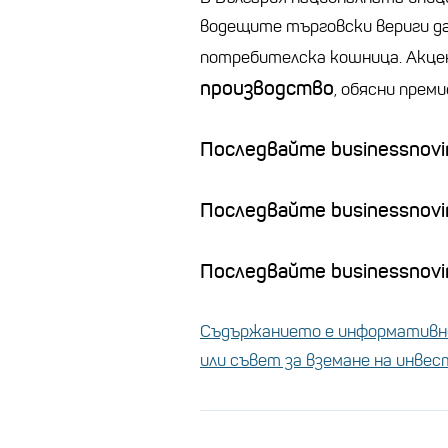
водещите търговски вериги д
потребителска кошница. Акцен
производство
, обясни прем
Последвайте businessnovin
Последвайте businessnovi
Последвайте businessnovin
Съдържанието е информативно
или съвет за вземане на инве