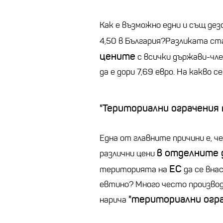
Как е възможно едни и същ дез
4,50 в България?Разликата ст
цените
с всички държави-чле
да е дори 7,69 евро. На какво 
"Териториални ограчения
Една от главните причини е, 
в отделните 
различни цени
ЕС
територията на
да се вна
евтино? Много често производ
"териториални огр
нарича