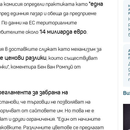
"една
та комисия определи практиката като
пред единния пазар и обеща да предприеме
. По данни на ЕС териториалните
14 милиарда евро
ебителите около
.
ия в доставките служат като механизъм за
е ценови разлики
, които съществуват
ки", коментира Бен ван Ромпуй от
регламента за забрана на
Ви
установи, че търговци не позволяват на
поръчват от сайтовете им. Но това не е
ат и други ограничения. "Един от начините
аковките. Различните цветове се предлагат