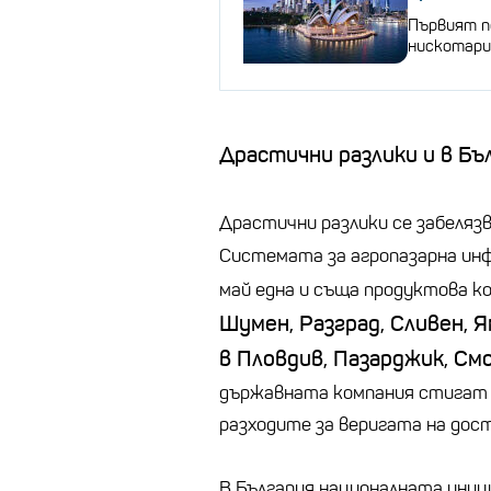
Първият п
нискотари
Драстични разлики и в Бъ
Драстични разлики се забеляз
Системата за агропазарна инф
май една и съща продуктова 
Шумен, Разград, Сливен, Я
в Пловдив, Пазарджик, См
държавната компания стигат д
разходите за веригата на дос
В България националната иниц