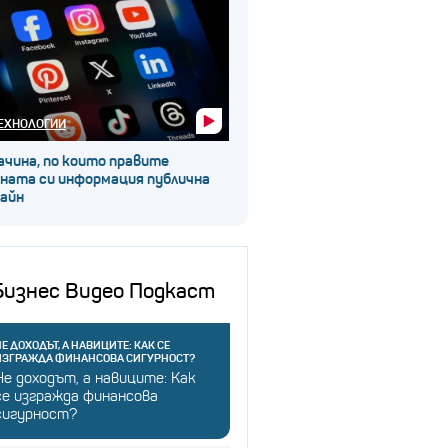
ЕХНОЛОГИИ
ачина, по които правите
чната си информация публична
лайн
Бизнес Видео Подкаст
Е ДОХОДЪТ, А НАВИЦИТЕ: КАК СЕ
ИЗГРАЖДА ФИНАНСОВА СИГУРНОСТ?
Не доходът, а навиците: Как
се изгражда финансова
сигурност?