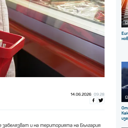
С
Eur
нов
14.06.2026
09:28
С
От
Как
изг
е забелязват и на територията на България