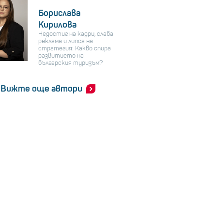
Борислава
Кирилова
Недостиг на кадри, слаба
реклама и липса на
стратегия: Какво спира
развитието на
българския туризъм?
Вижте още автори