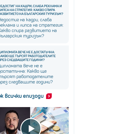
НЕДОСТИГ НА КАДРИ, СЛАБА РЕКЛАМА И
ЛИПСА НА СТРАТЕГИЯ: КАКВО СПИРА
РАЗВИТИЕТО НА БЪЛГАРСКИЯ ТУРИЗЪМ?
Недостиг на кадри, слаба
реклама и липса на стратегия:
Какво спира развитието на
българския туризъм?
ДИПЛОМАТА ВЕЧЕ НЕ Е ДОСТАТЪЧНА:
КАКВО ЩЕ ТЪРСЯТ РАБОТОДАТЕЛИТЕ
ПРЕЗ СЛЕДВАЩИТЕ ГОДИНИ?
Дипломата вече не е
достатъчна: Какво ще
търсят работодателите
през следващите години?
ж всички епизоди