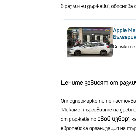
в различни държави", обяснява
Apple Ma
България
Снимките 
Цените зависят от разли
От супермаркетите настояват
"Искаме търговците на дребно
свой избор
от държава по
", 
европейска организация на тъ