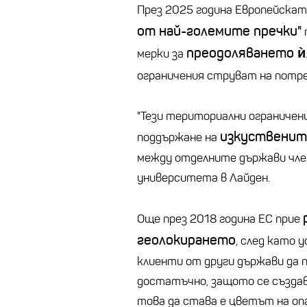
През 2025 година Европейска
от най-големите пречки"
преодоляването ѝ
мерки за
ограничения струват на потр
"Тези териториални ограничен
изкуственит
поддържане на
между отделните държави член
университета в Лайден.
Още през 2018 година ЕС прие
геолокирането
, след като 
клиенти от други държави да 
достатъчно, защото се създав
това да става е цветът на оп