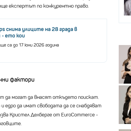
 още експертът по конкурентно право.
ps снима улиците на 28 града в
 - ето кои
ще са до 17 юни 2026 година
чни фактори
 да могат да внасят откъдето поискат.
 и едро да имат свободата да се снабдяват
казва Кристел Делберге от EuroCommerce -
рговците.