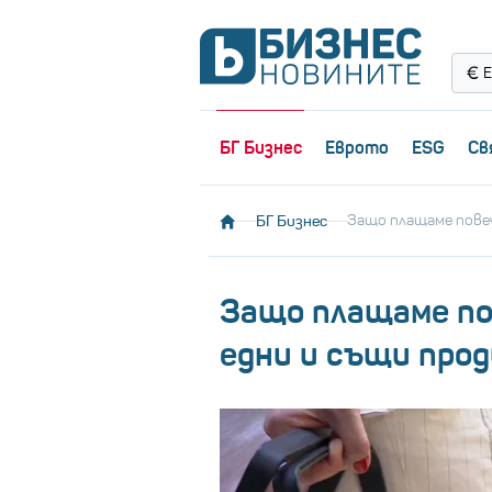
Е
БГ Бизнес
Еврото
ESG
Св
БГ Бизнес
Защо плащаме пове
Защо плащаме по
едни и същи про