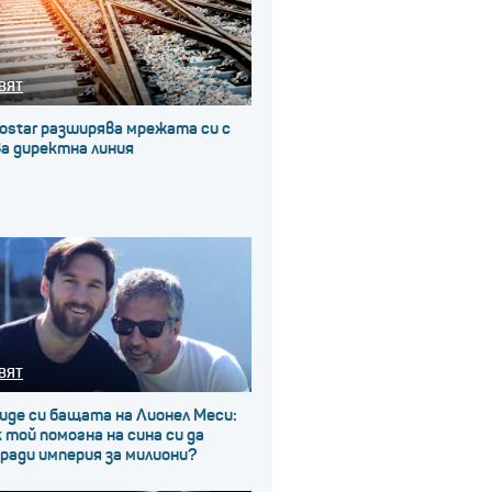
ВЯТ
ostar разширява мрежата си с
а директна линия
ВЯТ
иде си бащата на Лионел Меси:
 той помогна на сина си да
ради империя за милиони?