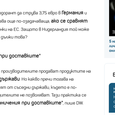
Германия
одорант да струва 3,75 евро в
и
ако се сравнят
ава още по-озадачаваща,
нки на ЕС. Защото в Нидерландия той може
Т
се дължи това?
5 н
ли
он
 при доставките"
че производителите продават продуктите на
държави
. Но какво пречи тогава на
сят от съседни държави, където е по-
Н
ителите не позволяват. Тази практика се
аничения при доставките"
, пише DW.