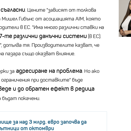
 съгласни
. Цените "зависят от толкова
ва Мишел Гибънс от асоциацията AIM, която
дители в ЕС. "Има много различни ставки на
7-те
различни данъчни системи
(в ЕС).
", допълва тя. Производителите казват, че
а пазара също оказват влияние.
адресиране на проблема
рки за
. Но ако
ограничения при доставките" бъде
веде и до обратен ефект в редица
да бъдат покачени.
ище за над 3 млрд. евро започва да
пътници от октомври