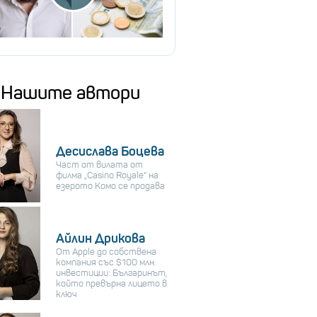
Нашите автори
Десислава Боцева
Част от вилата от
филма „Casino Royale“ на
езерото Комо се продава
Айлин Дрикова
От Apple до собствена
компания със $100 млн.
инвестиции: Българинът,
който превърна лицето в
ключ