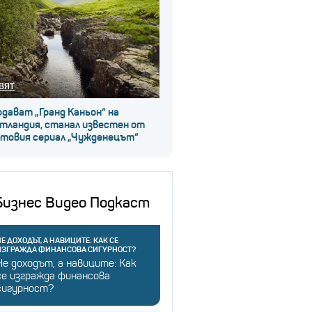
ВЯТ
дават „Гранд Каньон“ на
тландия, станал известен от
лтовия сериал „Чужденецът“
Бизнес Видео Подкаст
Е ДОХОДЪТ, А НАВИЦИТЕ: КАК СЕ
ИЗГРАЖДА ФИНАНСОВА СИГУРНОСТ?
Не доходът, а навиците: Как
се изгражда финансова
сигурност?