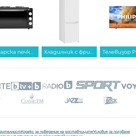
Хладилник с фризер Crown CBN-265W , 253 l, E , No Frost , Бял...
Телевизор Philips 65PUS7810/12 , 164 см, 3840x2160 UHD-4K , 65 inch, QLED ...
ерителност
Кодекс за поведение на доставчиците
Условия за ползване