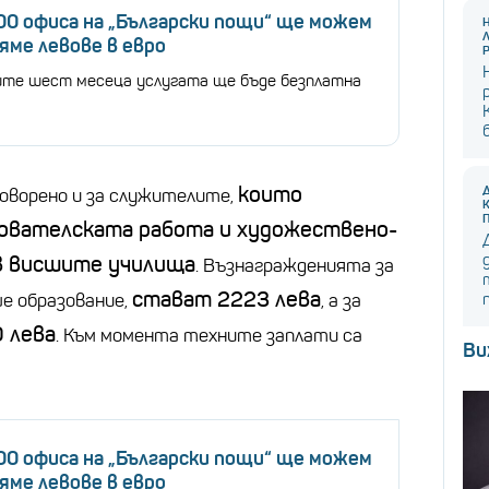
00 офиса на „Български пощи“ ще можем
яме левове в евро
ите шест месеца услугата ще бъде безплатна
които
говорено и за служителите,
ователската работа и художествено-
в висшите училища
. Възнагражденията за
стават 2223 лева
е образование,
, а за
 лева
. Към момента техните заплати са
Ви
00 офиса на „Български пощи“ ще можем
яме левове в евро