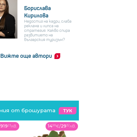
Борислава
Кирилова
Недостиг на кадри, слаба
реклама и липса на
стратегия: Какво спира
развитието на
българския туризъм?
Вижте още автори
ения от брошурата
ТУК
€
/
29
32
лв.
48
99
€
/
95
82
лв.
69
99
€
/
136
89
лв.