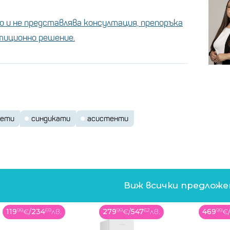
 и не представлява консултация, препоръка
стиционно решение.
тети
синдикати
асистенти
Виж всички предлож
279
99
€
/
547
62
лв.
469
99
€
/
919
23
лв.
14
99