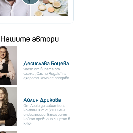
Нашите автори
Десислава Боцева
Част от вилата от
филма „Casino Royale“ на
езерото Комо се продава
Айлин Дрикова
От Apple до собствена
компания със $100 млн.
инвестиции: Българинът,
който превърна лицето в
ключ