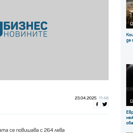
С
Кои
да
23.04.2025
11:48
С
Ев
не
об
та се повишава с 264 лева