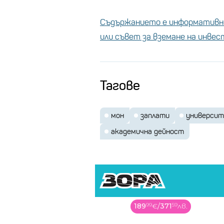
Съдържанието е информативно
или съвет за вземане на инве
Тагове
мон
заплати
универси
академична дейност
189
99
€
/
371
59
лв.
119
99
€
/
234
69
лв.