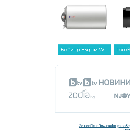
Бойлер Елдом WHF08046FL 80L 3KW , 3 , 77 , C , Хоризонтален...
Готварска печка (мини) Finlux FMC-4545BS...
За нас
Екип
Политика за пов