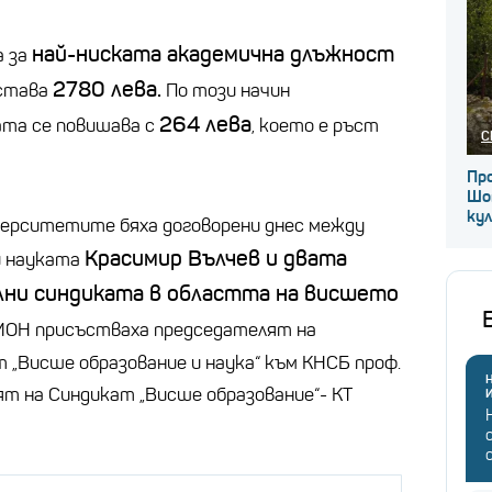
най-ниската академична длъжност
а за
2780 лева.
 става
По този начин
264 лева
та се повишава с
, което е ръст
С
Про
Шо
ку
верситетите бяха договорени днес между
Красимир Вълчев и двата
и науката
ни синдиката в областта на висшето
 МОН присъстваха председателят на
 „Висше образование и наука“ към КНСБ проф.
Н
ят на Синдикат „Висше образование“- КТ