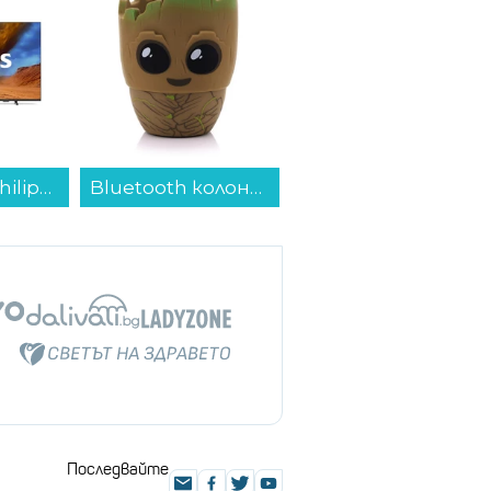
Bluetooth колонка Bitty Boomers Groot - BITTYGROOT...
IP камера Xiaomi Smart Camera C500 BHR089AEU...
Игра UFC 6 (XBOX X)...
Последвайте