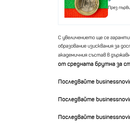
През първ
С увеличението ще се гаранти
образование изисквания за до
академичния състав в държав
от средната брутна за с
Последвайте businessnovin
Последвайте businessnovi
Последвайте businessnovin