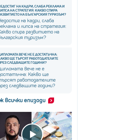
НЕДОСТИГ НА КАДРИ, СЛАБА РЕКЛАМА И
ЛИПСА НА СТРАТЕГИЯ: КАКВО СПИРА
РАЗВИТИЕТО НА БЪЛГАРСКИЯ ТУРИЗЪМ?
Недостиг на кадри, слаба
реклама и липса на стратегия:
Какво спира развитието на
българския туризъм?
ДИПЛОМАТА ВЕЧЕ НЕ Е ДОСТАТЪЧНА:
КАКВО ЩЕ ТЪРСЯТ РАБОТОДАТЕЛИТЕ
ПРЕЗ СЛЕДВАЩИТЕ ГОДИНИ?
Дипломата вече не е
достатъчна: Какво ще
търсят работодателите
през следващите години?
ж всички епизоди