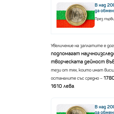
В над 20
да обмен
През първ
Увеличение на заплатите е до
подпомагат научноизслед
творческата дейност въ
тези от тях, които имат висш
1780
останалите със средно –
1610 лева
.
В над 20
да обмен