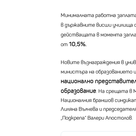
Минималната работна заплат
в държавните висши училища
действащата в момента запла
10,5%.
от
Новите възнаграждения в уни
министъра на образованието 
национално представител
образование
. На срещата в
Националния браншов синдикат
Лиляна Вълчева и председател
„Подкрепа“ Валери Апостолов.