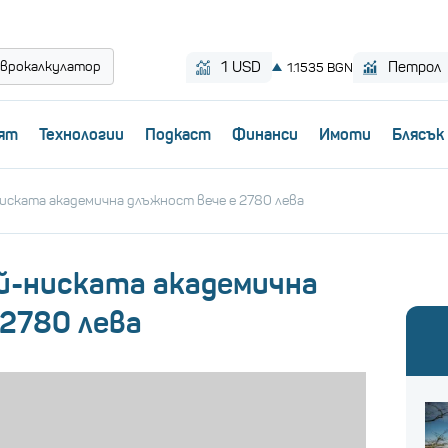
врокалкулатор
ят
Технологии
Пoдкаст
Финанси
Имоти
Блясък
иската академична длъжност вече е 2780 лева
й-ниската академична
 2780 лева