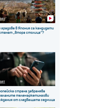
ВЯТ
 градове в Япония са кандидати
 станат „втора столица“?
ВЯТ
ропейска страна забранява
желаните телемаркетингови
аждания от следващата седмица