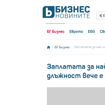
Е
БГ Бизнес
Еврото
ESG
Св
БГ Бизнес
Заплатата за най-н
Заплатата за на
длъжност вече е