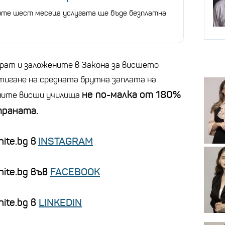
ите шест месеца услугата ще бъде безплатна
рат и заложените в Закона за висшето
стигане на средната брутна заплата на
не по-малка от 180%
ните висши училища
траната.
ite.bg в
INSTAGRAM
nite.bg във
FACEBOOK
ite.bg в
LINKEDIN