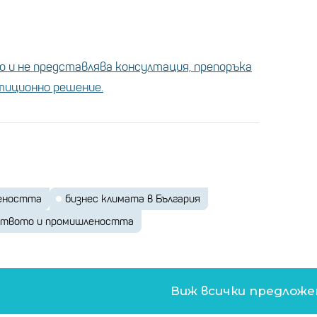
 и не представлява консултация, препоръка
стиционно решение.
еността
бизнес климата в България
твото и промишлеността
Виж всички предлож