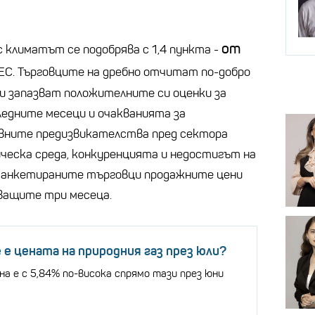
от
 климатът се подобрява с 1,4 пункта -
ЕС. Търговците на дребно отчитат по-добро
и запазват положителните си оценки за
ледните месеци и очакванията за
вните предизвикателства пред сектора
ческа среда, конкуренцията и недостигът на
т анкетираните търговци продажните цени
дващите три месеца.
 е цената на природния газ през юли?
а е с 5,84% по-висока спрямо тази през юни