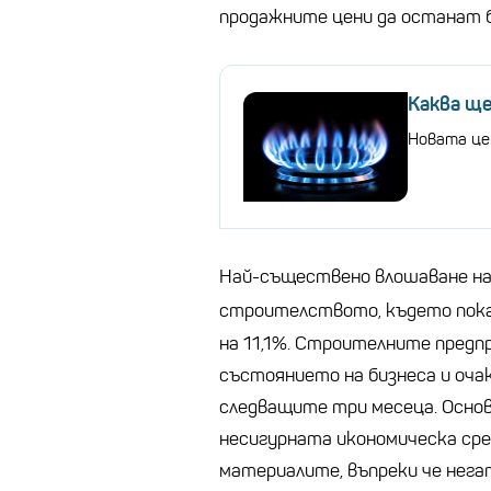
продажните цени да останат б
Каква ще
Новата цен
Най-съществено влошаване на
строителството, където пока
на 11,1%. Строителните предп
състоянието на бизнеса и оч
следващите три месеца. Осно
несигурната икономическа сре
материалите, въпреки че нега