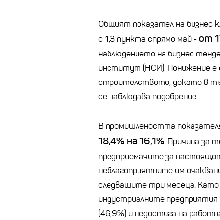
Общият показател на бизнес кл
от 1
с 1,3 пункта спрямо май -
наблюдението на бизнес тенд
институт (НСИ). Понижение е
строителството, докато в тъ
се наблюдава подобрение.
В промишлеността показателят
18,4% на 16,1%
. Причина за 
предприемачите за настоящот
неблагоприятните им очакван
следващите три месеца. Като 
индустриалните предприятия 
(46,9%) и недостига на работн