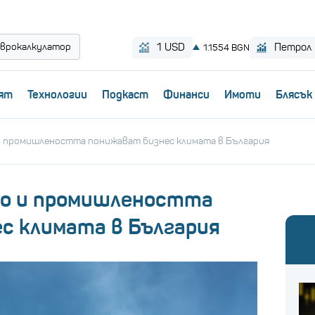
врокалкулатор
ят
Технологии
Пoдкаст
Финанси
Имоти
Блясък
промишлеността понижават бизнес климата в България
о и промишлеността
с климата в България