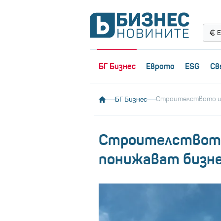
Е
БГ Бизнес
Еврото
ESG
Св
БГ Бизнес
Строителството и 
Строителствот
понижават бизне