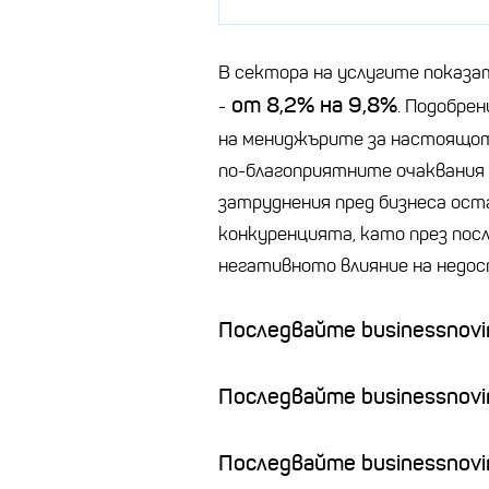
В сектора на услугите показа
от 8,2% на 9,8%
-
. Подобре
на мениджърите за настоящот
по-благоприятните очаквания 
затруднения пред бизнеса ост
конкуренцията, като през посл
негативното влияние на недос
Последвайте businessnovin
Последвайте businessnovi
Последвайте businessnovin