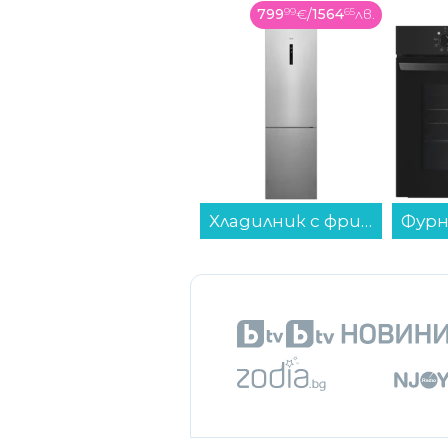
799
99
€
/
1564
65
лв.
Хладилник с фризер AEG RCB736E7MX*** , 367 l, E , No Frost , Инокс...