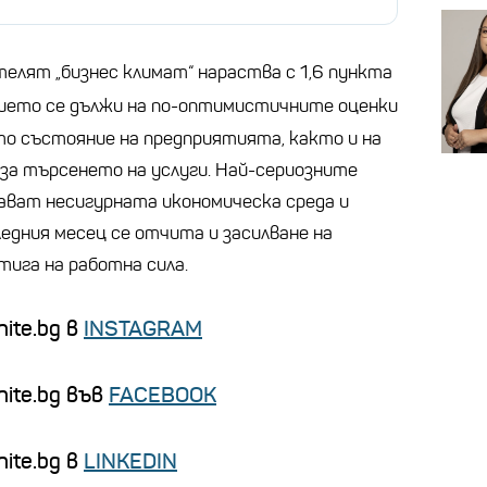
телят „бизнес климат“ нараства с 1,6 пункта
нието се дължи на по-оптимистичните оценки
о състояние на предприятията, както и на
за търсенето на услуги. Най-сериозните
ават несигурната икономическа среда и
едния месец се отчита и засилване на
тига на работна сила.
ite.bg в
INSTAGRAM
nite.bg във
FACEBOOK
ite.bg в
LINKEDIN