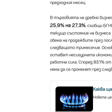
предходния месец.
В търговията на дребно бизнес
25,9% на 27,3%
, съобщи БГН
текущо състояние на бизнеса 
обема на продажбите през пос
следващото тримесечие. Осно
остават несигурната икономи
работна сила. Според 83,1% о
няма да се променят през сле
Каква ще
Новата цен