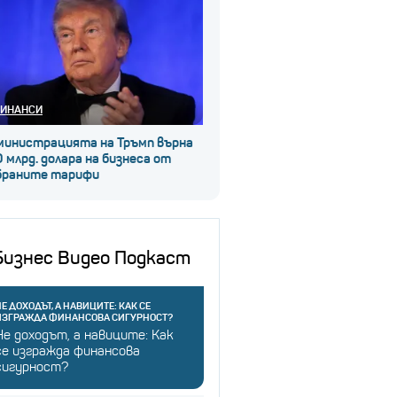
ИНАНСИ
министрацията на Тръмп върна
 млрд. долара на бизнеса от
браните тарифи
Бизнес Видео Подкаст
Е ДОХОДЪТ, А НАВИЦИТЕ: КАК СЕ
ИЗГРАЖДА ФИНАНСОВА СИГУРНОСТ?
Не доходът, а навиците: Как
се изгражда финансова
сигурност?