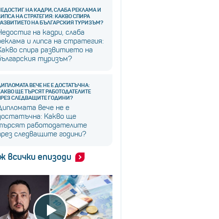
НЕДОСТИГ НА КАДРИ, СЛАБА РЕКЛАМА И
ЛИПСА НА СТРАТЕГИЯ: КАКВО СПИРА
РАЗВИТИЕТО НА БЪЛГАРСКИЯ ТУРИЗЪМ?
Недостиг на кадри, слаба
реклама и липса на стратегия:
Какво спира развитието на
българския туризъм?
ДИПЛОМАТА ВЕЧЕ НЕ Е ДОСТАТЪЧНА:
КАКВО ЩЕ ТЪРСЯТ РАБОТОДАТЕЛИТЕ
ПРЕЗ СЛЕДВАЩИТЕ ГОДИНИ?
Дипломата вече не е
достатъчна: Какво ще
търсят работодателите
през следващите години?
ж всички епизоди