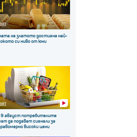
ВЯТ
ната на златото достигна най-
окото си ниво от юни
ВЯТ
 9 август потребителите
ат да подават сигнали за
правомерно високи цени