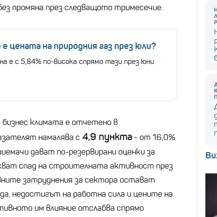
ез промяна през следващото тримесечие.
 е цената на природния газ през юли?
а е с 5,84% по-висока спрямо тази през юни
 бизнес климата е отчетено в
4,9 пункта
зателят намалява с
- от 16,0%
риемачи дават по-резервирани оценки за
Ви
акват спад на строителната активност през
вните затруднения за сектора остават
да, недостигът на работна сила и цените на
тивното им влияние отслабва спрямо