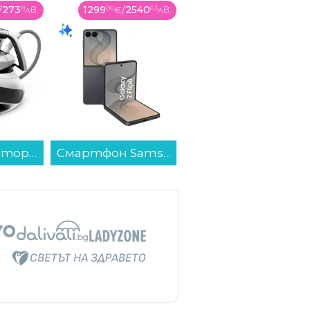
/
273
8
лв.
1299
00
€
/
2540
63
лв.
17
99
€
/
35
19
лв.
Парогенератор Tefal SV8130E0...
Смартфон Samsung GALAXY Z FLIP8 256GB GRAPHITE SM-F776BZKG , 12 GB, 256 GB...
Трансмитер FM Hama 14169...