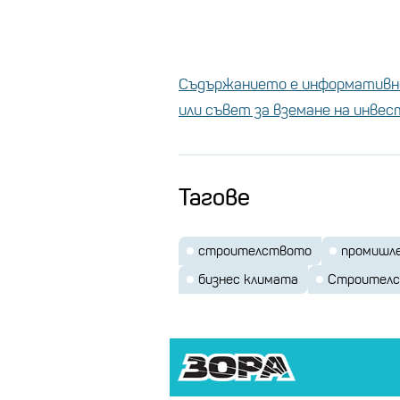
Съдържанието е информативно
или съвет за вземане на инве
Тагове
строителството
промишл
бизнес климата
Строителс