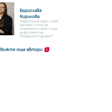
Борислава
Кирилова
Недостиг на кадри, слаба
реклама и липса на
стратегия: Какво спира
развитието на
българския туризъм?
Вижте още автори