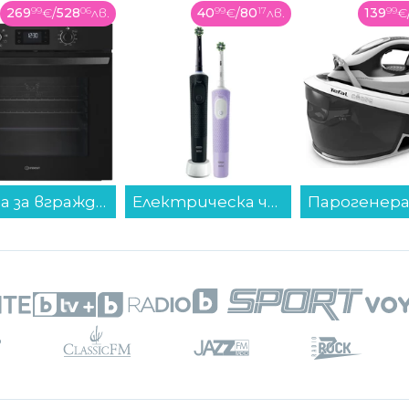
269
99
€
/
528
06
лв.
40
99
€
/
80
17
лв.
139
99
€
Фурна за вграждане Indesit IO K58HS B , 71 , Hydrolitic , А+ , Механично...
Електрическа четка за зъби Oral B Vit Pro Bl+Lil...