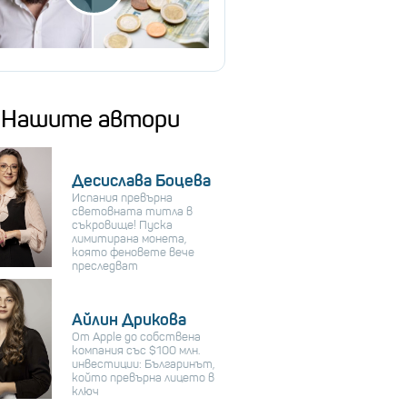
Нашите автори
Десислава Боцева
Испания превърна
световната титла в
съкровище! Пуска
лимитирана монета,
която феновете вече
преследват
Айлин Дрикова
От Apple до собствена
компания със $100 млн.
инвестиции: Българинът,
който превърна лицето в
ключ