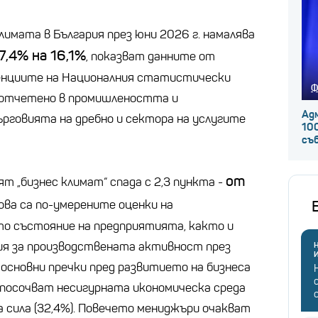
имата в България през юни 2026 г. намалява
7,4% на 16,1%
, показват данните от
енциите на Националния статистически
Ф
 отчетено в промишлеността и
Ад
рговията на дребно и сектора на услугите
100
съ
от
 „бизнес климат“ спада с 2,3 пункта -
това са по-умерените оценки на
о състояние на предприятията, както и
ия за производствената активност през
Н
основни пречки пред развитието на бизнеса
посочват несигурната икономическа среда
а сила (32,4%). Повечето мениджъри очакват