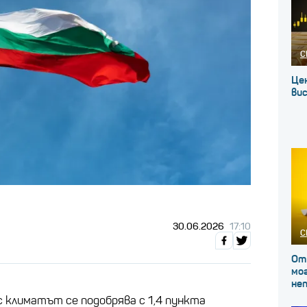
С
Це
вис
30.06.2026
17:10
С
От
мог
не
с климатът се подобрява с 1,4 пункта