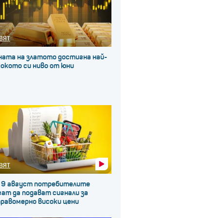
ВЯТ
ната на златото достигна най-
окото си ниво от юни
ВЯТ
 9 август потребителите
ат да подават сигнали за
правомерно високи цени