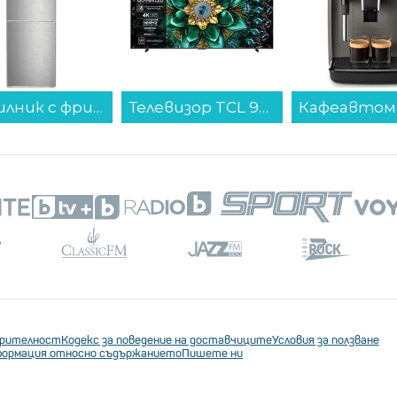
 като се идентифицират местата с дефицит
 4 аптеки на 10 000 души спрямо
Хладилник с фризер Liebherr KGNsf 52Vd03 , 330 l, D , No Frost , Инокс...
Телевизор TCL 98Q6C , 248 см, 3840x2160 UHD-4K , 98 inch, QLED , Sm...
ъюз
. Виждаме голяма концентрация на аптеки
каква в малките населени места."
 лекарства чрез вендинг автомати е
обсъждане
. Очаква се Фармацевтичният
иция по него.
ерителност
Кодекс за поведение на доставчиците
Условия за ползване
ормация относно съдържанието
Пишете ни