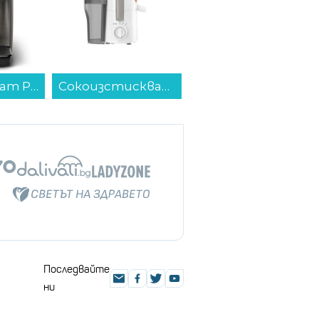
Кафеавтомат Philips EP1224/00...
Сокоизстисквачка Tefal ZE370138 , 350 W...
Смартфон Apple iPhone 17 Pro Max 512GB Cosmic Orange mfyt4 , 12 GB, 512 GB...
Последвайте
ни