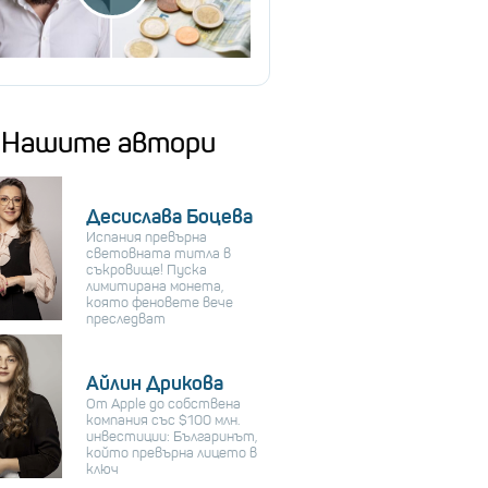
Нашите автори
Десислава Боцева
Испания превърна
световната титла в
съкровище! Пуска
лимитирана монета,
която феновете вече
преследват
Айлин Дрикова
От Apple до собствена
компания със $100 млн.
инвестиции: Българинът,
който превърна лицето в
ключ