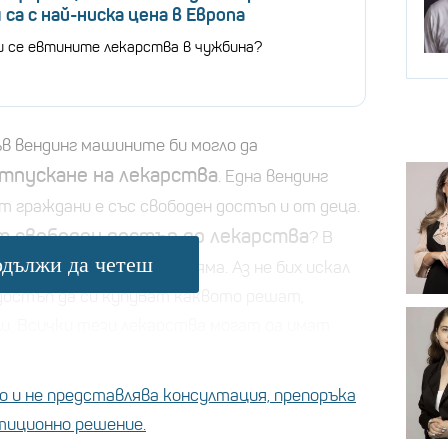
 са с най-ниска цена в Европа
и се евтините лекарства в чужбина?
в вендинг машините би могло да
тпускане на лекарства
. Една вендинг
т граждани е със свободен достъп и от деца.
т свободен достъп до лекарства
? В
дължи да четеш
 безопасни лекарства няма. Аз не бих искал
достъп да си купуват каквото решат,
и. Всички тези лекарства могат да имат
т да бъдат опасни", коментира бургаският
 и не представлява консултация, препоръка
стиционно решение.
Закона за лекарствата я мотивират с