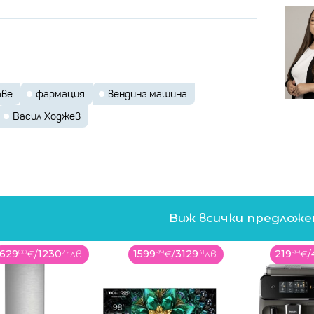
икаменти в малки и отдалечени населени
оматите да предлагат медикаменти без
аналгетици, витамини, таблетки
 на
га такива машини могат да се разполагат
аве
фармация
вендинг машина
Васил Ходжев
емачът Слави Несторов: Мечтая да
 болница от бъдещето (ВИДЕО)
 му за медицински изделия е сред най-
в България
Виж всички предлож
629
00
€
/
1230
22
лв.
1599
99
€
/
3129
31
лв.
219
99
€
/
ябва да помисли по-скоро как да
на аптеки в малките населени
ябва да се разработи на базата на