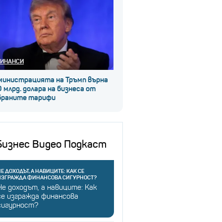
ИНАНСИ
министрацията на Тръмп върна
 млрд. долара на бизнеса от
браните тарифи
Бизнес Видео Подкаст
Е ДОХОДЪТ, А НАВИЦИТЕ: КАК СЕ
ИЗГРАЖДА ФИНАНСОВА СИГУРНОСТ?
Не доходът, а навиците: Как
се изгражда финансова
сигурност?