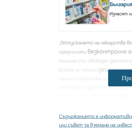
България
Изнасят л
„Отпускането на лекарства въ
безконтролно о
предположи
машина със свободен достъп о
деца да има
Бихте ли искали
Про
нашата практика има правило –
моите деца да имат свободен 
включително болкоуспокояващ
странични ефекти, които мога
фармацевт.
Съдържанието е информативно
или съвет за вземане на инве
Вносителите на промяната в 