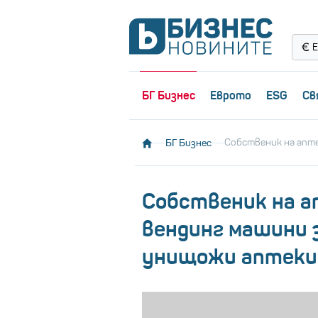
Е
БГ Бизнес
Еврото
ESG
Св
БГ Бизнес
Собственик на апте
Собственик на а
вендинг машини 
унищожи аптекит