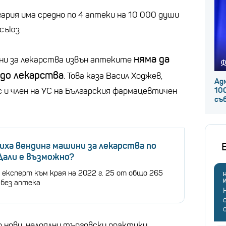
гария има средно по 4 аптеки на 10 000 души
 съюз
няма да
ни за лекарства извън аптеките
Ф
 до лекарства
. Това каза Васил Ходжев,
Ад
с и член на УС на Българския фармацевтичен
100
съ
ха вендинг машини за лекарства по
Дали е възможно?
 експерт към края на 2022 г. 25 от общо 265
Н
 без аптека
 нови, нелоялни търговски практики,