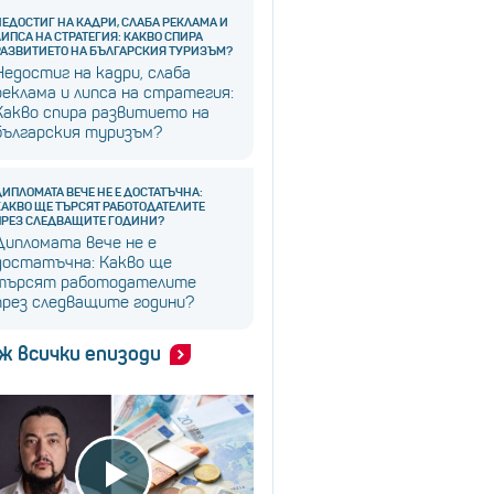
НЕДОСТИГ НА КАДРИ, СЛАБА РЕКЛАМА И
ЛИПСА НА СТРАТЕГИЯ: КАКВО СПИРА
РАЗВИТИЕТО НА БЪЛГАРСКИЯ ТУРИЗЪМ?
Недостиг на кадри, слаба
реклама и липса на стратегия:
Какво спира развитието на
българския туризъм?
ДИПЛОМАТА ВЕЧЕ НЕ Е ДОСТАТЪЧНА:
КАКВО ЩЕ ТЪРСЯТ РАБОТОДАТЕЛИТЕ
ПРЕЗ СЛЕДВАЩИТЕ ГОДИНИ?
Дипломата вече не е
достатъчна: Какво ще
търсят работодателите
през следващите години?
ж всички епизоди