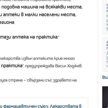
 подобна машина на всякакви места,
 аптеки в малки населени места,
егиона
.
 тази аптека на практика
."
 лекарства извън аптеките крие много
а практика
", предупреждава Васил Ходжев.
Ви
руга страна – свързани със здравето на
ки фармацевтичен съюз: Лекарствата в