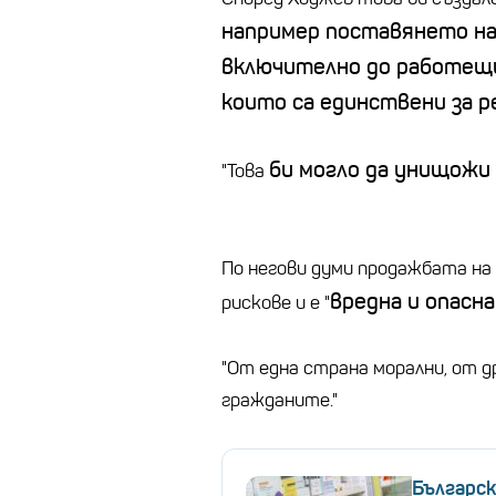
например поставянето на
включително до работещи
които са единствени за р
би могло да унищожи
"Това
По негови думи продажбата на
вредна и опасн
рискове и е "
"От една страна морални, от д
гражданите."
Българс