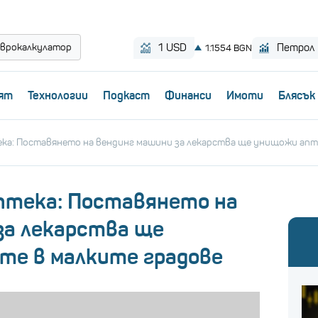
врокалкулатор
ят
Технологии
Пoдкаст
Финанси
Имоти
Блясък
ка: Поставянето на вендинг машини за лекарства ще унищожи апт
птека: Поставянето на
за лекарства ще
е в малките градове