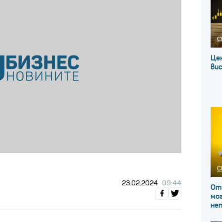
С
Це
вис
С
23.02.2024
09:44
От
мог
не