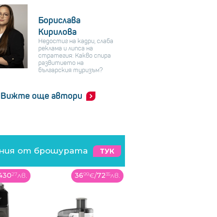
Борислава
Кирилова
Недостиг на кадри, слаба
реклама и липса на
стратегия: Какво спира
развитието на
българския туризъм?
Вижте още автори
ения от брошурата
ТУК
430
27
лв.
36
99
€
/
72
35
лв.
1688
00
€
/
3301
45
лв.