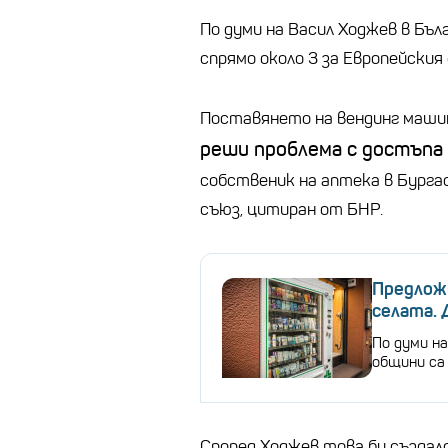
По думи на Васил Ходжев в Бъл
спрямо около 3 за Европейския
Поставянето на вендинг маши
реши проблема с достъпа
собственик на аптека в Бурга
съюз, цитиран от БНР.
Предложи
селата. 
По думи на
общини са
Според Ходжев това би създало