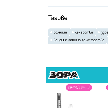
осигуряване на достъп до мед
места. Идеята е вендинг авт
Тагове
лекарско предписание от типа
за гърло и др. подобни
. Се
болница
лекарства
здр
само в аптеки и дрогерии.
вендинг машина за лекарства
Предпри
построя
Компанията
големите 
29
99
€
/
58
66
лв.
държавата тр
Според Ходжев
стимулира разкриването 
места
. Това по думите му тр