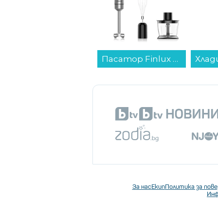
националната аптечна карта,
на аптеки.
В България има средно по
"
Пасатор Finlux FHB-2808 IX , 1000 W...
около 3 за Европейския с
в големите градове и почти ни
Предложението за продажба на
обществено 
публикувано за
съюз да излезе с официална поз
За нас
Екип
Политика за пов
Инф