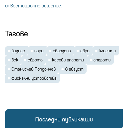
инвестиционно решение.
Тагове
бизнес
пари
еврозона
евро
клиенти
бск
еврото
касови апарати
апарати
Станислав Попдончев
8 август
фискални устройства
Последни публикации