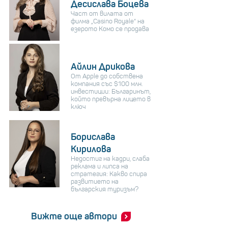
Десислава Боцева
Част от вилата от
филма „Casino Royale“ на
езерото Комо се продава
Айлин Дрикова
От Apple до собствена
компания със $100 млн.
инвестиции: Българинът,
който превърна лицето в
ключ
Борислава
Кирилова
Недостиг на кадри, слаба
реклама и липса на
стратегия: Какво спира
развитието на
българския туризъм?
Вижте още автори