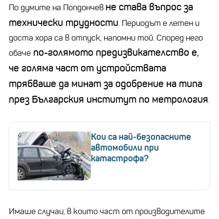
не става въпрос за
По думите на Попдончев
технически трудности
. Периодът е летен и
доста хора са в отпуск, напомни той. Според него
по-голямото предизвикателство е,
обаче
че голяма част от устройствата
трябваше да минат за одобрение на типа
през Българския институт по метрология
.
Кои са най-безопасните
автомобили при
катастрофа?
Имаше случаи, в които част от производителите