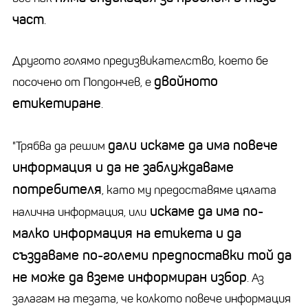
част
.
Другото голямо предизвикателство, което бе
двойното
посочено от Попдончев, е
етикетиране
.
дали искаме да има повече
"Трябва да решим
информация и да не заблуждаваме
потребителя
, като му предоставяме цялата
искаме да има по-
налична информация, или
малко информация на етикета и да
създаваме по-големи предпоставки той да
не може да вземе информиран избор
. Аз
залагам на тезата, че колкото повече информация