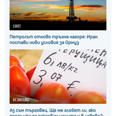
СВЯТ
Петролът отново тръгна нагоре: Иран
постави нови условия за Ормуз
БГ БИЗНЕС
Аз съм търговец. Ще ме глобят ли, ако