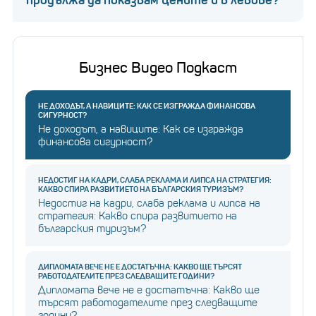
продължа да показвам цените и в левове?
Бизнес Видео Подкаст
НЕ ДОХОДЪТ, А НАВИЦИТЕ: КАК СЕ ИЗГРАЖДА ФИНАНСОВА
СИГУРНОСТ?
Не доходът, а навиците: Как се изгражда
финансова сигурност?
НЕДОСТИГ НА КАДРИ, СЛАБА РЕКЛАМА И ЛИПСА НА СТРАТЕГИЯ:
КАКВО СПИРА РАЗВИТИЕТО НА БЪЛГАРСКИЯ ТУРИЗЪМ?
Недостиг на кадри, слаба реклама и липса на
стратегия: Какво спира развитието на
българския туризъм?
ДИПЛОМАТА ВЕЧЕ НЕ Е ДОСТАТЪЧНА: КАКВО ЩЕ ТЪРСЯТ
РАБОТОДАТЕЛИТЕ ПРЕЗ СЛЕДВАЩИТЕ ГОДИНИ?
Дипломата вече не е достатъчна: Какво ще
търсят работодателите през следващите
години?