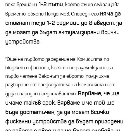
1-2 пъти
бяха връщани
, което също съкращава
няма да
времето, обясни Попдончев. Според него
стигнат тези 1-2 седмици до 8 август, за
да могат да бъдат актуализирани всички
устройства
.
"Още на първото заседание на Комисията по
бюджет и финанси, когато се разглеждаше на
първо четене Законът за еврото, получихме
разбиране от председателя на комисията и от
Вярваме, че ще
други народни представители.
имаме такъв срок, вярваме и че той ще
бъде достатъчен, за да могат всички
фискални устройства да бъдат пригодени
за работа с евро и да не бъдат глобявани