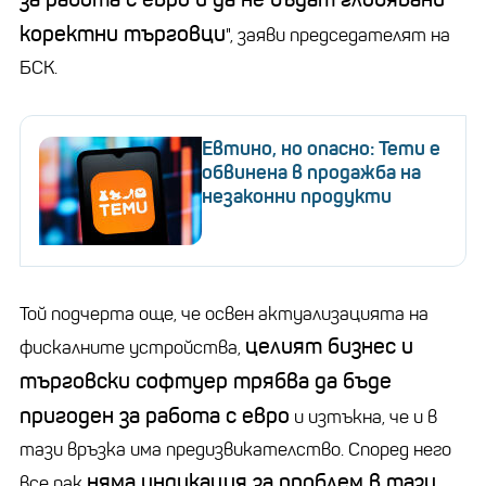
коректни търговци
", заяви председателят на
БСК.
Евтино, но опасно: Temu е
обвинена в продажба на
незаконни продукти
Той подчерта още, че освен актуализацията на
целият бизнес и
фискалните устройства,
търговски софтуер трябва да бъде
пригоден за работа с евро
и изтъкна, че и в
тази връзка има предизвикателство. Според него
няма индикация за проблем в тази
все пак