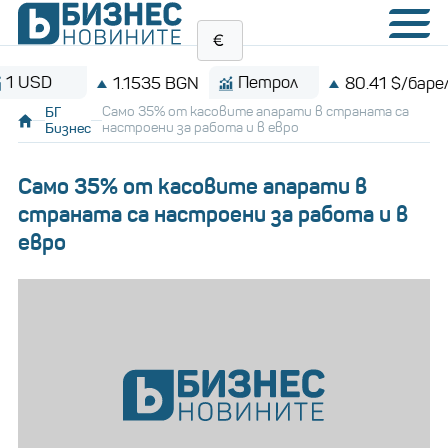
D
Петрол
1.1535 BGN
80.41 $/барел
БГ
Само 35% от касовите апарати в страната са
Бизнес
настроени за работа и в евро
Само 35% от касовите апарати в
страната са настроени за работа и в
евро