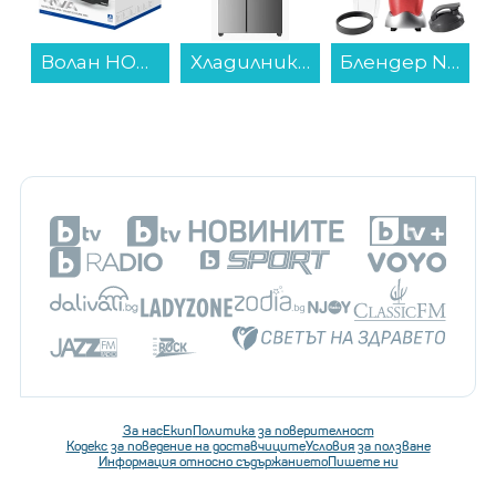
Хладилник Side-by-Side Finlux SBS441ЕDIX , 439 l, E , No Frost , Инокс...
Блендер NUTRIBULLET NB907R...
Фритюрник Finlux FDF-2518BS...
За нас
Екип
Политика за поверителност
Кодекс за поведение на доставчиците
Условия за ползване
Информация относно съдържанието
Пишете ни