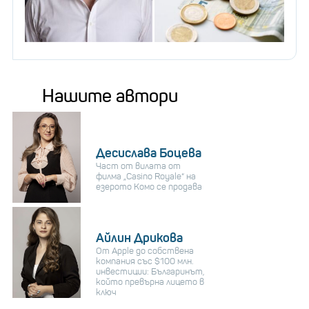
Нашите автори
Десислава Боцева
Част от вилата от
филма „Casino Royale“ на
езерото Комо се продава
Айлин Дрикова
От Apple до собствена
компания със $100 млн.
инвестиции: Българинът,
който превърна лицето в
ключ