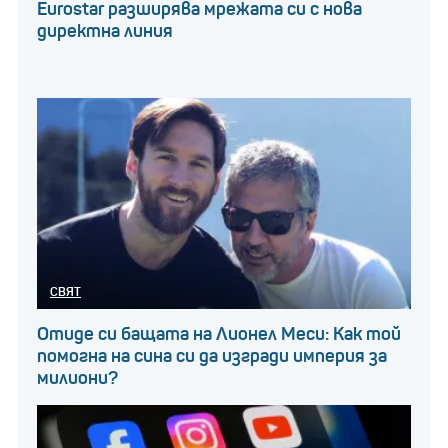
Eurostar разширява мрежата си с нова
директна линия
СВЯТ
Отиде си бащата на Лионел Меси: Как той
помогна на сина си да изгради империя за
милиони?