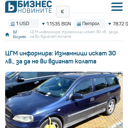
1 USD
Петрол
1.1535 BGN
78.72 $/бар
БГ
ЦГМ информира: Измамници искат 30 лв., за да
Бизнес
не ви вдигнат колата
ЦГМ информира: Измамници искат 30
лв., за да не ви вдигнат колата