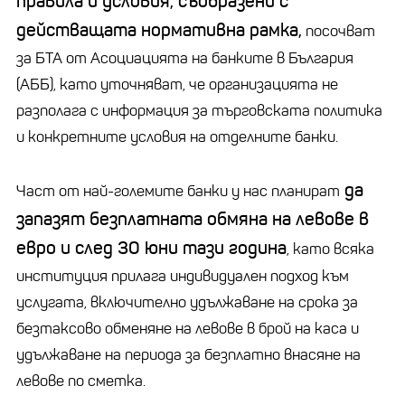
правила и условия, съобразени с
действащата нормативна рамка,
посочват
за БТА от Асоциацията на банките в България
(АББ), като уточняват, че организацията не
разполага с информация за търговската политика
и конкретните условия на отделните банки.
да
Част от най-големите банки у нас планират
запазят безплатната обмяна на левове в
евро и след 30 юни тази година
, като всяка
институция прилага индивидуален подход към
услугата, включително удължаване на срока за
безтаксово обменяне на левове в брой на каса и
удължаване на периода за безплатно внасяне на
левове по сметка.