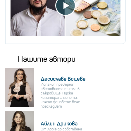
Нашите автори
Десислава Боцева
Испания превърна
световната титла в
съкровище! Пуска
лимитирана монета,
която феновете вече
преследват
Айлин Дрикова
От Apple до собствена