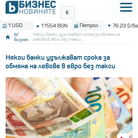
USD
Петрол
1.1554 BGN
76.23 $/барел
БГ
Някои банки удължават срока за обмяна на
Бизнес
левове в евро без такси
Някои банки удължават срока за
обмяна на левове в евро без такси