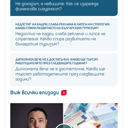
Не доходът, а навиците: Как се изгражда
финансова сигурност?
НЕДОСТИГ НА КАДРИ, СЛАБА РЕКЛАМА И ЛИПСА НА СТРАТЕГИЯ:
КАКВО СПИРА РАЗВИТИЕТО НА БЪЛГАРСКИЯ ТУРИЗЪМ?
Недостиг на кадри, слаба реклама и липса на
стратегия: Какво спира развитието на
българския туризъм?
ДИПЛОМАТА ВЕЧЕ НЕ Е ДОСТАТЪЧНА: КАКВО ЩЕ ТЪРСЯТ
РАБОТОДАТЕЛИТЕ ПРЕЗ СЛЕДВАЩИТЕ ГОДИНИ?
Дипломата вече не е достатъчна: Какво ще
търсят работодателите през следващите
години?
Виж всички епизоди