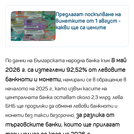
Предлагат поскъпване на
винетките от 1 август -
какви ще са цените
8 май
По данни на Българската народна банка към
2026 г. са изтеглени 92,52% от левовите
банкноти и монети,
намирали се в обращение в
началото на 2025 г., като извън касите на
централната банка остават около 2,3 млрд. лева.
БНБ ще продължи да обменя левови банкноти и
за разлика от
монети без такси безсрочно,
търговските банки, които ще прилагат