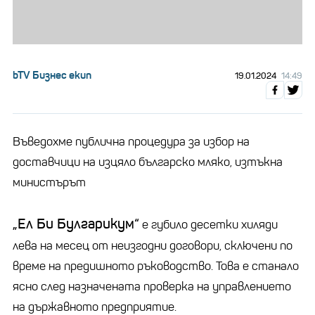
bTV Бизнес екип
19.01.2024
14:49
Въведохме публична процедура за избор на
доставчици на изцяло българско мляко, изтъкна
министърът
„Ел Би Булгарикум“
е губило десетки хиляди
лева на месец от неизгодни договори, сключени по
време на предишното ръководство. Това е станало
ясно след назначената проверка на управлението
на държавното предприятие.