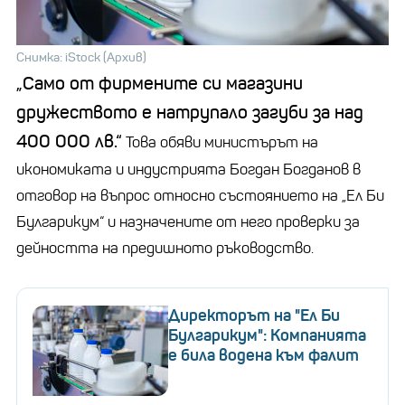
Снимка: iStock (Архив)
„Само от фирмените си магазини
дружеството е натрупало загуби за над
400 000 лв.“
Това обяви министърът на
икономиката и индустрията Богдан Богданов в
отговор на въпрос относно състоянието на „Ел Би
Булгарикум“ и назначените от него проверки за
дейността на предишното ръководство.
Директорът на "Ел Би
Булгарикум": Компанията
е била водена към фалит