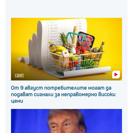
Министър Богданов съобщи още, че
прокуратурата е сезирана за неизгодните
договори. Той потвърди, че всеки момент ще бъде
финализиран договорът между „Ел Би Булгарикум“ и
японската компания „Мейджи“ за съвместен
изследователски център, което ще позволи
генериране на допълнителни печалби за
държавната компания.
СВЯТ
От 9 август потребителите могат да
подават сигнали за неправомерно високи
цени