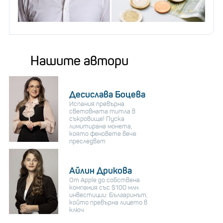
Нашите автори
Десислава Боцева
Испания превърна
световната титла в
съкровище! Пуска
лимитирана монета,
която феновете вече
преследват
Айлин Дрикова
От Apple до собствена
компания със $100 млн.
инвестиции: Българинът,
който превърна лицето в
ключ