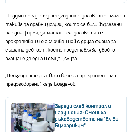
По думите му сред неизгодните договори е имало и
такива за правни услуги, които са били възлагани
на една фирма, заплащани са, договорът е
прекратяван и е сключван нов с друга фирма за
същата дейност, което представлява двойно
плащане за една и съща услуга.
„Неизгодните договори вече са прекратени или
предоговорени“, каза Богданов.
Заради слаб контрол и
нарушения: Смениха
ръководството на "Ел Би
Булгарикум"