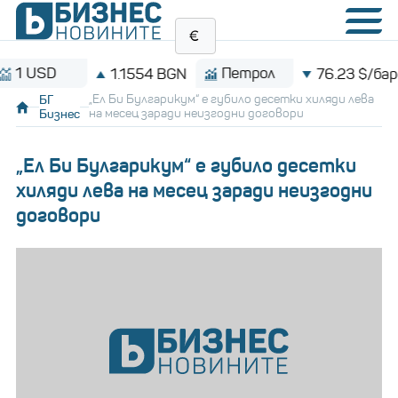
USD
Петрол
1.1554 BGN
76.23 $/барел
БГ
„Ел Би Булгарикум“ е губило десетки хиляди лева
Бизнес
на месец заради неизгодни договори
„Ел Би Булгарикум“ е губило десетки
хиляди лева на месец заради неизгодни
договори