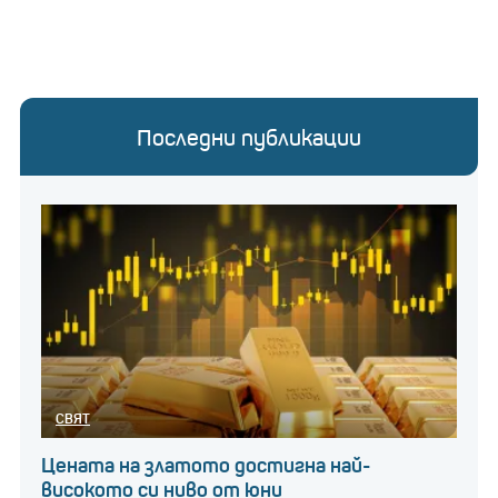
Как да разграничаваме
имитиращ от млечен
продукт в магазина?
Последни публикации
финансовите
Министърът съобщи, че
резултати на дружеството към третото
тримесечие на 2023 г. сочат покачване на
разходите за суровина с 26% и нарастване
на приходите само с 11%. Данните
показват комулативен спад на печалбата
СВЯТ
преди данъци на дружеството с 92,5%.
Цената на златото достигна най-
високото си ниво от юни