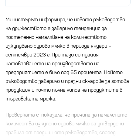
Министърът информира, че новото ръководство
на дружеството е заварило тенденция за
постепенно намаляване на количеството
изкупувано сурово мляко в периода януари –
септември 2023 г. При тази ситуация
натоварването на производството на
предприятието е било под 65 процента. Новото
ръководство заварило и празни складове за готова
продукция и почти пълна липса на продуктите в
търговската мрежа.
Проверката е показала, че причина за намалените
количества изкупено сурово мляко са утвърдени
правила от предишното ръководство, според