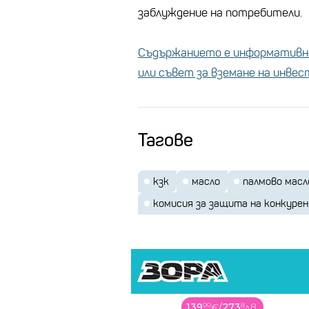
заблуждение на потребители.
Съдържанието е информативно
или съвет за вземане на инве
Тагове
кзк
масло
палмово масл
комисия за защита на конкуре
139
99
€
/
273
8
лв.
18
99
€
/
37
15
лв.