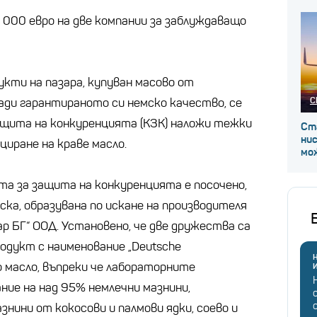
 000 евро на две компании за заблуждаващо
укти на пазара, купуван масово от
С
ди гарантираното си немско качество, се
ащита на конкуренцията (КЗК) наложи тежки
Ст
ни
циране на краве масло.
мож
та за защита на конкуренцията е посочено,
иска, образувана по искане на производителя
р БГ“ ООД. Установено, че две дружества са
одукт с наименование „Deutsche
Н
о масло, въпреки че лабораторните
ние на над 95% немлечни мазнини,
знини от кокосови и палмови ядки, соево и