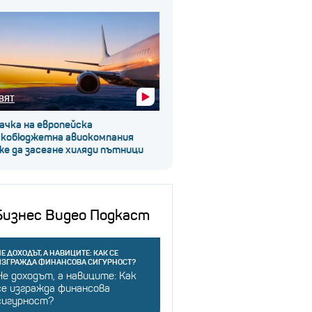
ВЯТ
ачка на европейска
скобюджетна авиокомпания
е да засегне хиляди пътници
Бизнес Видео Подкаст
Е ДОХОДЪТ, А НАВИЦИТЕ: КАК СЕ
ИЗГРАЖДА ФИНАНСОВА СИГУРНОСТ?
Не доходът, а навиците: Как
се изгражда финансова
сигурност?