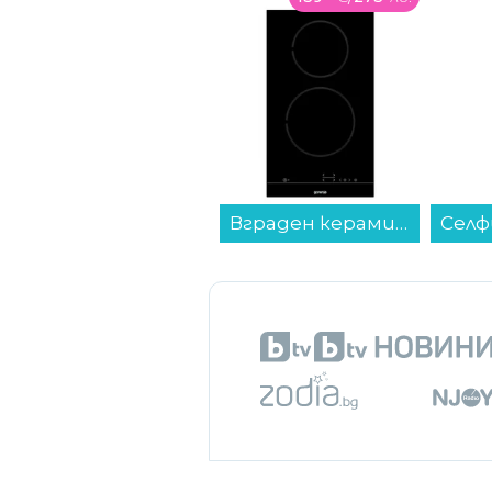
Вграден керамичен плот Gorenje ECT321BCSC , Електрически...
Селфи стик Xiaomi SELFIE STICK TRIPOD MINI BHR083KGL...