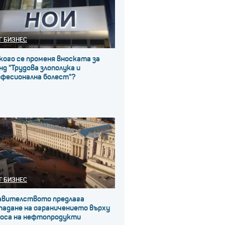
Г БИЗНЕС
кого се променя вноската за
д "Трудова злополука и
офесионална болест"?
Г БИЗНЕС
авителството предлага
падане на ограничението върху
носа на нефтопродукти