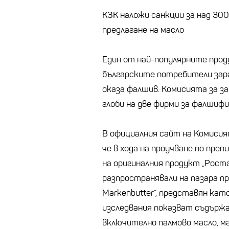
КЗК наложи санкции за над 300
предлагане на масло
Един от най-популярните прод
българските потребители зара
оказа фалшив. Комисията за з
глоби на две фирми за фалшифи
В официалния сайт на Комисия
че в хода на проучване по преп
на оригиналния продукт „Роста
разпространявали на пазара пр
Markenbutter“, представян кат
изследвания показват съдържа
включително палмово масло, ма