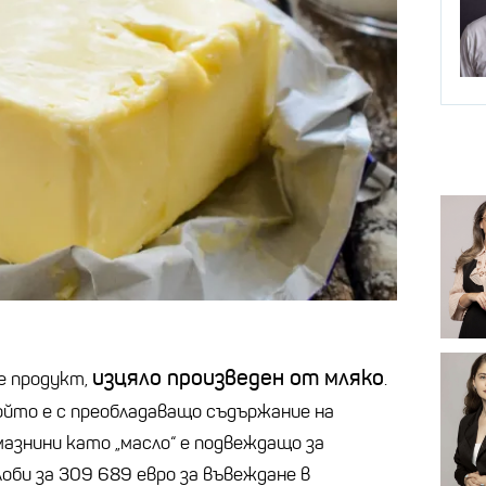
изцяло произведен от мляко
е продукт,
.
ойто е с преобладаващо съдържание на
азнини като „масло“ е подвеждащо за
оби за 309 689 евро за въвеждане в