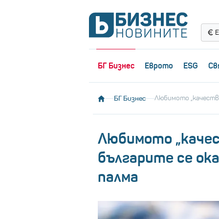
Е
БГ Бизнес
Еврото
ESG
Св
БГ Бизнес
Любимото „качестве
Любимото „качес
българите се ока
палма