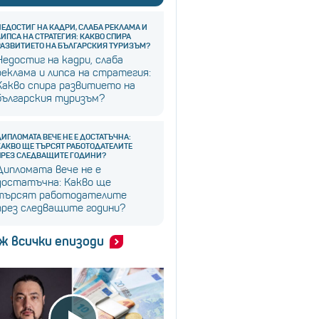
НЕДОСТИГ НА КАДРИ, СЛАБА РЕКЛАМА И
ЛИПСА НА СТРАТЕГИЯ: КАКВО СПИРА
РАЗВИТИЕТО НА БЪЛГАРСКИЯ ТУРИЗЪМ?
Недостиг на кадри, слаба
реклама и липса на стратегия:
Какво спира развитието на
българския туризъм?
ДИПЛОМАТА ВЕЧЕ НЕ Е ДОСТАТЪЧНА:
КАКВО ЩЕ ТЪРСЯТ РАБОТОДАТЕЛИТЕ
ПРЕЗ СЛЕДВАЩИТЕ ГОДИНИ?
Дипломата вече не е
достатъчна: Какво ще
търсят работодателите
през следващите години?
ж всички епизоди