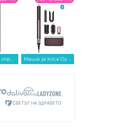
Маша за коса Dyson AIRWRAP HS09 Co-anda 2x™Jp/Pl (598775-01) , 1700 W...
Хладилник с фризер Finlux FXCA 37900 NFE , 295 l, E , No Frost , Бял...
Мишка Lorgar MSP80 Черна...