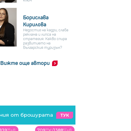
ключ
Борислава
Кирилова
Недостиг на кадри, слаба
реклама и липса на
стратегия: Какво спира
развитието на
българския туризъм?
Вижте още автори
ения от брошурата
ТУК
388
62
лв.
349
99
€
/
684
53
лв.
54
99
€
/
107
56
лв.