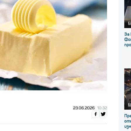
Б
За 
Фон
пр
Б
23.06.2026
10:32
Пр
от
из