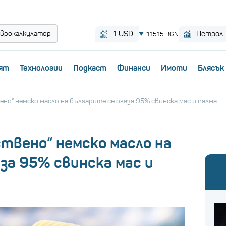
врокалкулатор
ят
Технологии
Пoдкаст
Финанси
Имоти
Блясък
но“ немско масло на българите се оказа 95% свинска мас и палма
твено“ немско масло на
за 95% свинска мас и