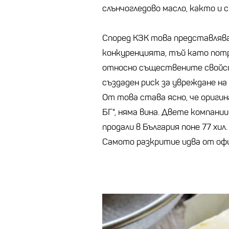
слънчогледово масло, както и с
Според КЗК това представлява 
конкуренцията, тъй като пот
относно съществените свойст
създаден риск за увреждане на
От това става ясно, че оригин
БГ", няма вина. Двете компании 
продали в България поне 77 хил
Самото разкритие идва от оф