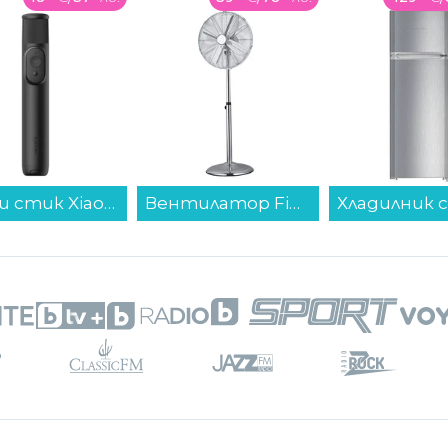
Вентилатор Finlux FSF-1624-SS , 60 W...
Хладилник с горна камера Liebherr CTPele 251-26 , 271 l, E , SmartFrost , Инокс...