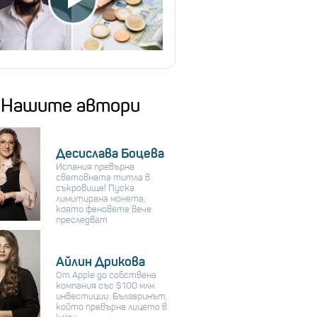
Нашите автори
Десислава Боцева
Испания превърна
световната титла в
съкровище! Пуска
лимитирана монета,
която феновете вече
преследват
Айлин Дрикова
От Apple до собствена
компания със $100 млн.
инвестиции: Българинът,
който превърна лицето в