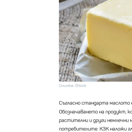
Снимка: iStock
Съгласно стандарта маслото 
Обозначаването на продукт, к
растителни и други немлечни м
потребителите. КЗК наложи гл