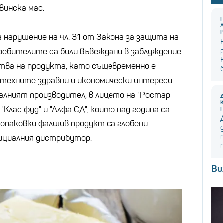
винска мас.
нарушение на чл. 31 от Закона за защита на
ребителите са били въвеждани в заблуждение
ва на продукта, като същевременно е
 техните здравни и икономически интереси.
алният производител, в лицето на "Ростар
"Клас фуд" и "Алфа СД", които над година са
. опаковки фалшив продукт са глобени.
ициалния дистрибутор.
Ви