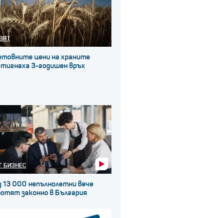
ВЯТ
етовните цени на храните
стигнаха 3-годишен връх
Г БИЗНЕС
д 13 000 непълнолетни вече
ботят законно в България