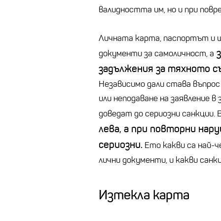
валидността им, но и при повр
Личната карта, паспортът и 
з
документи за самоличност, а
задължения за тяхното съ
Независимо дали става въпрос 
или неподаване на заявление в
доведат до сериозни санкции. 
лева, а при повторни нар
сериозни.
Ето какви са най-ч
лични документи, и какви санк
Изтекла карта