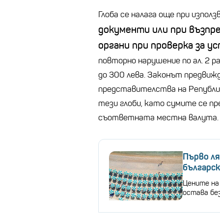
Глоба се налага още при използ
документи или при възп
органи при проверка за у
повторно нарушение по ал. 2 р
до 300 лева. Законът предви
представителства на Републик
тези глоби, като сумите се пр
съответната местна валута.
Първо ля
българс
Цените на
остава бе