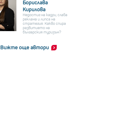
Борислава
Кирилова
Недостиг на кадри, слаба
реклама и липса на
стратегия: Какво спира
развитието на
българския туризъм?
Вижте още автори