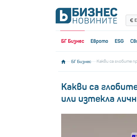
Е
БГ Бизнес
Еврото
ESG
Св
БГ Бизнес
Какви са глобите пр
Какви са глобите
или изтекла лич