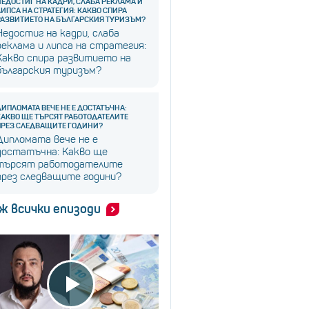
НЕДОСТИГ НА КАДРИ, СЛАБА РЕКЛАМА И
ЛИПСА НА СТРАТЕГИЯ: КАКВО СПИРА
РАЗВИТИЕТО НА БЪЛГАРСКИЯ ТУРИЗЪМ?
Недостиг на кадри, слаба
реклама и липса на стратегия:
Какво спира развитието на
българския туризъм?
ДИПЛОМАТА ВЕЧЕ НЕ Е ДОСТАТЪЧНА:
КАКВО ЩЕ ТЪРСЯТ РАБОТОДАТЕЛИТЕ
ПРЕЗ СЛЕДВАЩИТЕ ГОДИНИ?
Дипломата вече не е
достатъчна: Какво ще
търсят работодателите
през следващите години?
ж всички епизоди