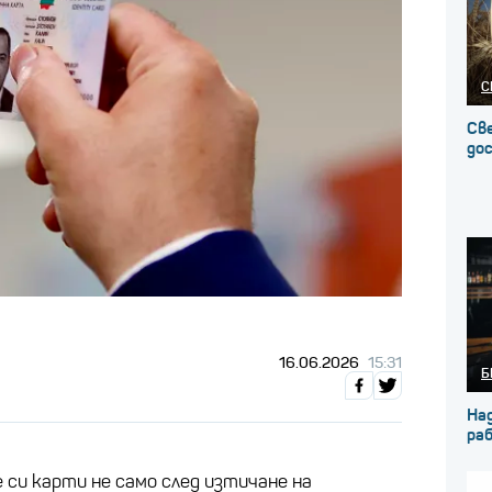
С
Св
до
16.06.2026
15:31
Б
На
ра
си карти не само след изтичане на