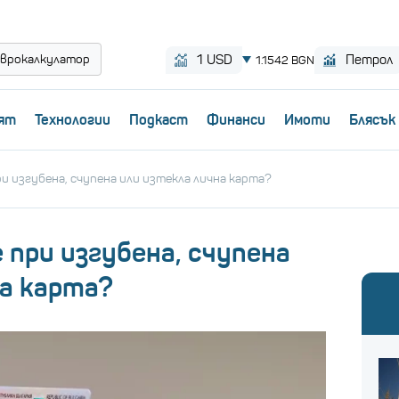
врокалкулатор
ят
Технологии
Пoдкаст
Финанси
Имоти
Блясък
и изгубена, счупена или изтекла лична карта?
 при изгубена, счупена
на карта?