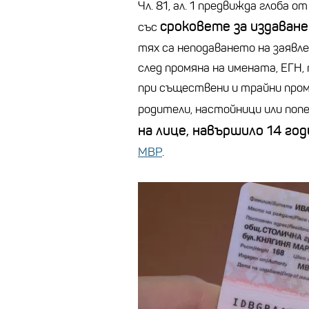
Чл. 81, ал. 1 предвижда глоба о
сроковете за издаване
със
тях са неподаването на заявле
след промяна на имената, ЕГН,
при съществени и трайни проме
родители, настойници или поп
на лице, навършило 14 год
МВР
.