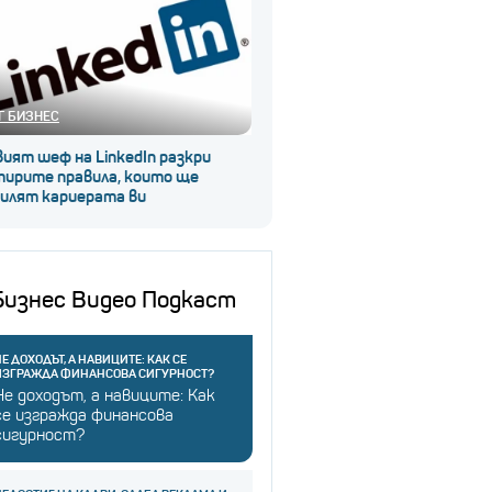
Г БИЗНЕС
ият шеф на LinkedIn разкри
тирите правила, които ще
силят кариерата ви
Бизнес Видео Подкаст
Е ДОХОДЪТ, А НАВИЦИТЕ: КАК СЕ
ИЗГРАЖДА ФИНАНСОВА СИГУРНОСТ?
Не доходът, а навиците: Как
се изгражда финансова
сигурност?