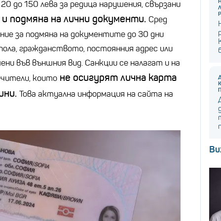
т 20 до 150 лева за редица нарушения, свързани
 и подмяна на лични документи.
Сред
ние за подмяна на документите до 30 дни
 пола, гражданството, постоянния адрес или
ни във външния вид. Санкции се налагат и на
не осигурят лична карта
ечители, които
ини.
Това актуална информация на сайта на
Ви