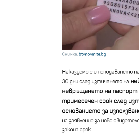
Снимка:
btvnovinite.bg
Наказуемо е и неподаването на
ней
30 дни след изтичането на
невръщането на паспорт
тримесечен срок след изт
основанието за използван
на заявление за ново свидетел
закона срок.