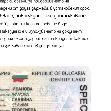
арски органи за придобиването на
адени от друга държава, в установения срок.
бване, повреждане или унищожаване
ент,
както и когато това не бъде
 Наказуемо е и използването на документ,
ен, унищожен, изгубен или откраднат, както и
ри заявяване на нов документ за