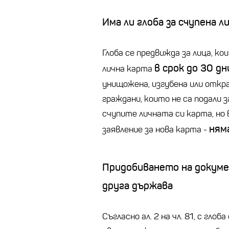
Има ли глоба за счупена л
Глоба се предвижда за лица, ко
в срок до 30 д
лична карта
унищожена, изгубена или откра
граждани, които не са подали з
счупите личната си карта, но 
ням
заявление за нова карта -
Придобиването на докуме
друга държава
Съгласно ал. 2 на чл. 81, с гло