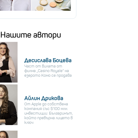
Нашите автори
Десислава Боцева
Част от вилата от
филма „Casino Royale“ на
езерото Комо се продава
Айлин Дрикова
От Apple до собствена
компания със $100 млн.
инвестиции: Българинът,
който превърна лицето в
ключ