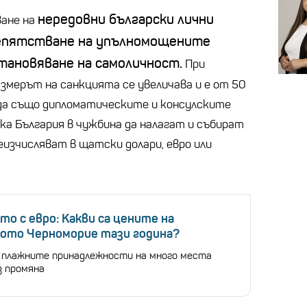
нередовни български лични
ване на
репятстване на упълномощените
становяване на самоличност.
При
азмерът на санкцията се увеличава и е от 50
жда също дипломатическите и консулските
а България в чужбина да налагат и събират
еизчисляват в щатски долари, евро или
то с евро: Какви са цените на
кото Черноморие тази година?
 плажните принадлежности на много места
з промяна