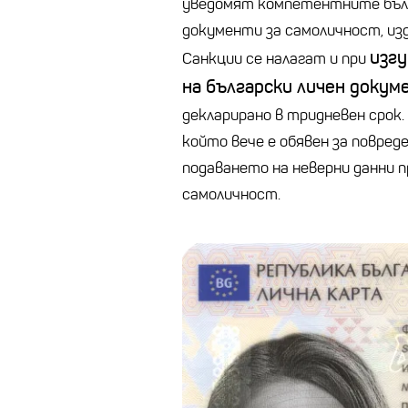
уведомят компетентните бълг
документи за самоличност, изд
изгу
Санкции се налагат и при
на български личен докум
декларирано в тридневен срок.
който вече е обявен за повред
подаването на неверни данни п
самоличност.