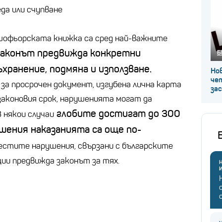
еда или счупване
шофьорската книжка са сред най-важните
аконът предвижда конкретни
Б
хранение, подмяна и използване.
Нов
че
за просрочен документ, изгубена лична карта
за
 законовия срок, нарушенията могат да
глобите достигат до 300
В някои случаи
ушения наказанията са още по-
естите нарушения, свързани с българските
ции предвижда законът за тях.
Н