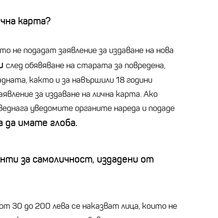
ична карта?
ито не подадат заявление за издаване на нова
ни
след обявяване на старата за повредена,
дната, както и за навършили 18 години
аявление за издаване на лична карта. Ако
веднага уведомите органите нареда и подаде
а да имате глоба.
нти за самоличност, издадени от
ба от 30 до 200 лева се наказват лица, които не