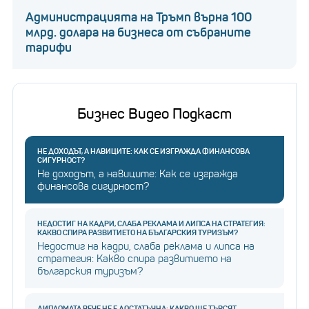
Администрацията на Тръмп върна 100
млрд. долара на бизнеса от събраните
тарифи
Бизнес Видео Подкаст
НЕ ДОХОДЪТ, А НАВИЦИТЕ: КАК СЕ ИЗГРАЖДА ФИНАНСОВА
СИГУРНОСТ?
Не доходът, а навиците: Как се изгражда
финансова сигурност?
НЕДОСТИГ НА КАДРИ, СЛАБА РЕКЛАМА И ЛИПСА НА СТРАТЕГИЯ:
КАКВО СПИРА РАЗВИТИЕТО НА БЪЛГАРСКИЯ ТУРИЗЪМ?
Недостиг на кадри, слаба реклама и липса на
стратегия: Какво спира развитието на
българския туризъм?
ДИПЛОМАТА ВЕЧЕ НЕ Е ДОСТАТЪЧНА: КАКВО ЩЕ ТЪРСЯТ