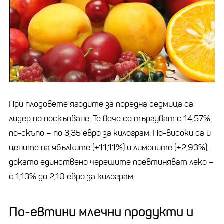
При плодовете ягодите за поредна седмица са
лидер по поскъпване. Те вече се търгуват с 14,57%
по-скъпо – по 3,35 евро за килограм. По-високи са и
цените на ябълките (+11,11%) и лимоните (+2,93%),
докато единствено черешите поевтиняват леко –
с 1,13% до 2,10 евро за килограм.
По-евтини млечни продукти и