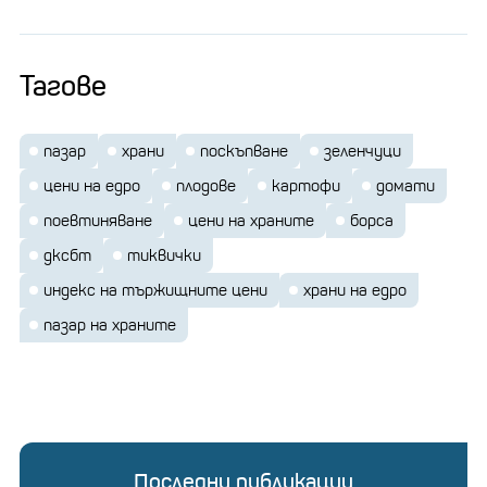
Тагове
пазар
храни
поскъпване
зеленчуци
цени на едро
плодове
картофи
домати
поевтиняване
цени на храните
борса
дксбт
тиквички
индекс на тържищните цени
храни на едро
пазар на храните
Последни публикации