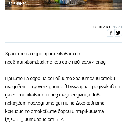
БГ БИЗНЕС
28.06.2026
15:20
Храните на едро продължават да
поевтиняват,вижте кои са с най-голям спад
Цените на едро на основните хранителни стоки,
плодовете и зеленчуците в България продължават
да се понижават и през тази седмица. Това
показват последните данни на Държавната
комисия по стоковите борси и тържищата
(ДКСБТ), цитирано от БТА.