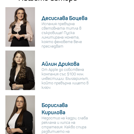
Десислава Боцева
Испания превърна
световната титла в
съкровище! Пуска
лимитирана монета,
която феновете вече
преследват
Айлин Дрикова
От Apple до собствена
компания със $100 млн.
инвестиции: Българинът,
който превърна лицето в
ключ
Борислава
Кирилова
Недостиг на кадри, слаба
реклама и липса на
стратегия: Какво спира
развитието на