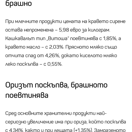
брашно
При млечните продукти цената на кравето сирене
остава непроменена – 5,98 евро за килограм.
Кашкавалът тип „Витоша“ поевтинява с 1,85%, а
кравето масло – с 2,03%. Прясното мляко също
отчита спад от 4,26%, докато киселото мляко
леко поскъпва – с 0,55%.
Оризът поскъпва, брашното
поевтинява
Сред основните хранителни продукти най-
сериозно увеличение има при ориза, който поскъпва
с 4,34%, както и при лещата (+1,35%). Замразеното