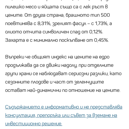
пилешко месо и яйцата също са с лек ръст в
цените. От друга страна, брашното тип 500
поевтинява с 8,31%, зрелият фасул – с 1,73%, а
олиото отчита символичен спад от 0,12%.
Захарта е с минимално поскъпване от 0,45%.
Въпреки че общият индекс на цените на едро
продължава да се движи надолу, при отделните
групи храни се наблюдават сериозни разлики, като
сезонните плодове и част от зеленчуците
остават най-динамични по отношение на цените.
Съдържанието е информативно и не представлява
консултация, препоръка или съвет за вземане на
инвестиционно решение.