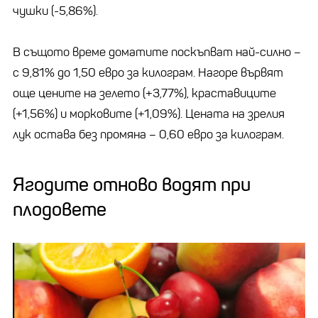
чушки (-5,86%).
В същото време доматите поскъпват най-силно –
с 9,81% до 1,50 евро за килограм. Нагоре вървят
още цените на зелето (+3,77%), краставиците
(+1,56%) и морковите (+1,09%). Цената на зрелия
лук остава без промяна – 0,60 евро за килограм.
Ягодите отново водят при
плодовете