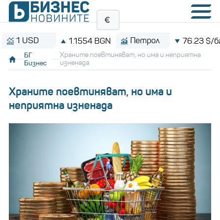
USD
Петрол
1.1554 BGN
76.23 $/барел
БГ
Храните поевтиняват, но има и неприятна
Бизнес
изненада
Храните поевтиняват, но има и
неприятна изненада