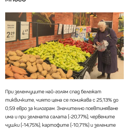
При зеленчуците най-голям спад бележат
тиквичките, чиято цена се понижава с 25,13% до
0,59 евро за килограм. Значително поевтиняване
има и при зелената салата (-20,77%), червените
чушки (-14,75%), картофите (-10,71%) и зелените