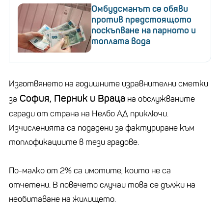
Омбудсманът се обяви
против предстоящото
поскъпване на парното и
топлата вода
Изготвянето на годишните изравнителни сметки
София, Перник и Враца
за
на обслужваните
сгради от страна на Нелбо АД приключи.
Изчисленията са подадени за фактуриране към
топлофикациите в тези градове.
По-малко от 2% са имотите, които не са
отчетени. В повечето случаи това се дължи на
нeобитаване на жилището.