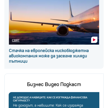
СВЯТ
Стачка на европейска нискобюджетна
авиокомпания може да засегне хиляди
пътници
Бизнес Видео Подкаст
НЕ ДОХОДЪТ, А НАВИЦИТЕ: КАК СЕ ИЗГРАЖДА ФИНАНСОВА
СИГУРНОСТ?
Не доходът, а навиците: Как се изгражда