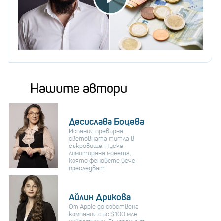
Нашите автори
Десислава Боцева
Испания превърна
световната титла в
съкровище! Пуска
лимитирана монета,
която феновете вече
преследват
Айлин Дрикова
От Apple до собствена
компания със $100 млн.