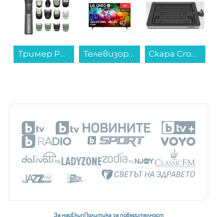
Телевизор LG 55QNED7EB3C , 139 см, 3840x2160 UHD-4K , 55 inch, Mini LED , Smart TV , Web Os...
Скара Crown CSG-18W3626...
Вграден абсорбатор Gorenje WHC629E4X...
За нас
Екип
Политика за поверителност