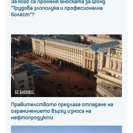
За кого се променя вноската за Фонд
"Трудова злополука и професионална
болест"?
БГ БИЗНЕС
Правителството предлага отпадане на
ограничението върху износа на
нефтопродукти