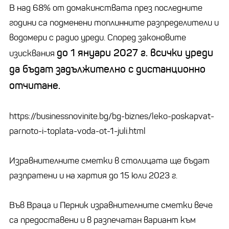
В над 68% от домакинствата през последните
години са подменени топлинните разпределители и
водомери с радио уреди. Според законовите
до 1 януари 2027 г. всички уреди
изисквания
да бъдат задължително с дистанционно
отчитане.
https://businessnovinite.bg/bg-biznes/leko-poskapvat-
parnoto-i-toplata-voda-ot-1-juli.html
Изравнителните сметки в столицата ще бъдат
разпратени и на хартия до 15 юли 2023 г.
Във Враца и Перник изравнителните сметки вече
са предоставени и в разпечатан вариант към