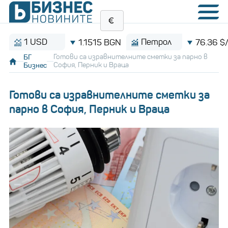
1 USD
Петрол
1.1515 BGN
76.36 $/баре
БГ
Готови са изравнителните сметки за парно в
Бизнес
София, Перник и Враца
Готови са изравнителните сметки за
парно в София, Перник и Враца