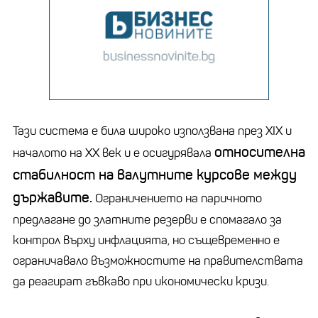
Тази система е била широко използвана през XIX и
относителна
началото на XX век и е осигурявала
стабилност на валутните курсове между
държавите.
Ограничението на паричното
предлагане до златните резерви е спомагало за
контрол върху инфлацията, но същевременно е
ограничавало възможностите на правителствата
да реагират гъвкаво при икономически кризи.