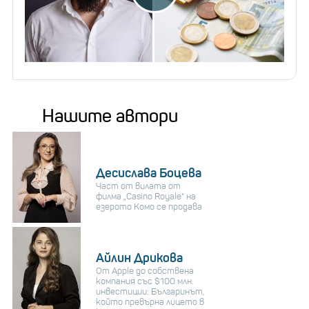
Нашите автори
Десислава Боцева
Част от вилата от
филма „Casino Royale“ на
езерото Комо се продава
Айлин Дрикова
От Apple до собствена
компания със $100 млн.
инвестиции: Българинът,
който превърна лицето в