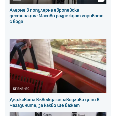
Аларма в популярна европейска
дестинация: Масово разреждат горивото
с вода
БГ БИЗНЕС
Държавата въвежда справедливи цени в
магазините, за какво ще важат