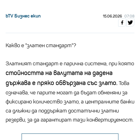
bTV Бизнес екип
15.06.2026
07:08
Какво е "златен стандарт"?
Златният стандарт е парична система, при която
стойността на валутата на дадена
държава е пряко обвързана със злато.
Това
означава, че парите могат да бъдат обменяни за
фиксирано количество злато, а централните банки
са длъжни да поддържат достатъчни златни
резерви, за да гарантират тази конвертируемост.