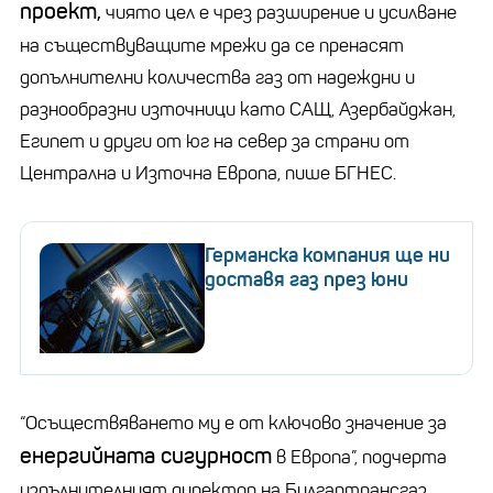
проект,
чиято цел е чрез разширение и усилване
на съществуващите мрежи да се пренасят
допълнителни количества газ от надеждни и
разнообразни източници като САЩ, Азербайджан,
Египет и други от юг на север за страни от
Централна и Източна Европа, пише БГНЕС.
Германска компания ще ни
доставя газ през юни
“Осъществяването му е от ключово значение за
енергийната сигурност
в Европа”, подчерта
изпълнителният директор на Булгартрансгаз