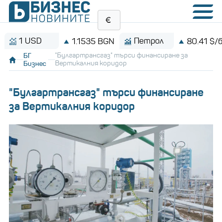
1 USD
Петрол
1.1535 BGN
80.41 $/барел
БГ
"Булгартрансгаз" търси финансиране за
Бизнес
Вертикалния коридор
"Булгартрансгаз" търси финансиране
за Вертикалния коридор