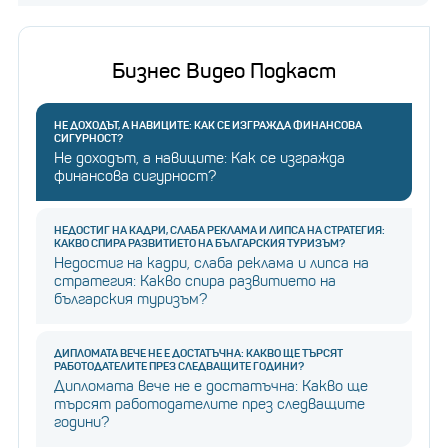
Бизнес Видео Подкаст
НЕ ДОХОДЪТ, А НАВИЦИТЕ: КАК СЕ ИЗГРАЖДА ФИНАНСОВА
СИГУРНОСТ?
Не доходът, а навиците: Как се изгражда
финансова сигурност?
НЕДОСТИГ НА КАДРИ, СЛАБА РЕКЛАМА И ЛИПСА НА СТРАТЕГИЯ:
КАКВО СПИРА РАЗВИТИЕТО НА БЪЛГАРСКИЯ ТУРИЗЪМ?
Недостиг на кадри, слаба реклама и липса на
стратегия: Какво спира развитието на
българския туризъм?
ДИПЛОМАТА ВЕЧЕ НЕ Е ДОСТАТЪЧНА: КАКВО ЩЕ ТЪРСЯТ
РАБОТОДАТЕЛИТЕ ПРЕЗ СЛЕДВАЩИТЕ ГОДИНИ?
Дипломата вече не е достатъчна: Какво ще
търсят работодателите през следващите
години?