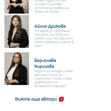
хиляди туристи: как
пълното слънчево
затъмнение превръща
небето в бизнес
Айлин Дрикова
От Apple до собствена
компания със $100 млн.
инвестиции: Българинът,
който превърна лицето в
ключ
Борислава
Кирилова
Недостиг на кадри, слаба
реклама и липса на
стратегия: Какво спира
развитието на
българския туризъм?
Вижте още автори