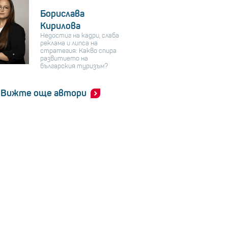
Борислава
Кирилова
Недостиг на кадри, слаба
реклама и липса на
стратегия: Какво спира
развитието на
българския туризъм?
Вижте още автори