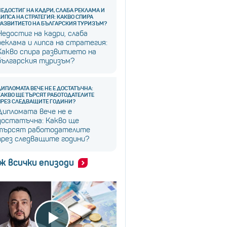
НЕДОСТИГ НА КАДРИ, СЛАБА РЕКЛАМА И
ЛИПСА НА СТРАТЕГИЯ: КАКВО СПИРА
РАЗВИТИЕТО НА БЪЛГАРСКИЯ ТУРИЗЪМ?
Недостиг на кадри, слаба
реклама и липса на стратегия:
Какво спира развитието на
българския туризъм?
ДИПЛОМАТА ВЕЧЕ НЕ Е ДОСТАТЪЧНА:
КАКВО ЩЕ ТЪРСЯТ РАБОТОДАТЕЛИТЕ
ПРЕЗ СЛЕДВАЩИТЕ ГОДИНИ?
Дипломата вече не е
достатъчна: Какво ще
търсят работодателите
през следващите години?
ж всички епизоди