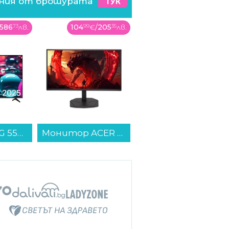
ения от брошурата
ТУК
586
73
лв.
104
99
€
/
205
35
лв.
459
99
€
/
899
67
лв.
Телевизор LG 55UA73003LA , 139 см, 3840x2160 UHD-4K , 55 inch, LED , Smart TV , Web Os...
Монитор ACER NITRO KG241YX3bip UM.QX1EE.312 , 23.80...
Съдомиялна машина Bosch SPS4HMW49E*** , 10 комплекта, E...