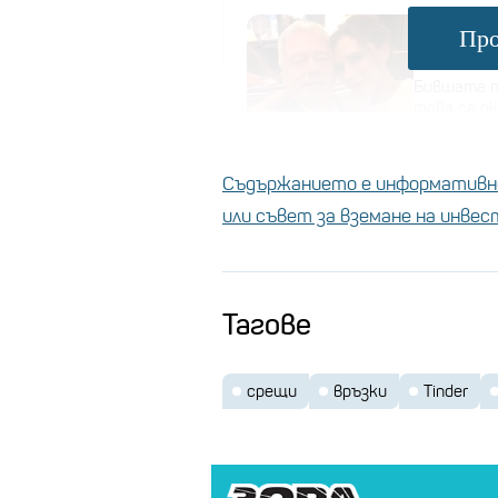
Кой е ба
Про
богатст
Бившата п
това се ок
Съдържанието е информативно
През 2016 г. компанията заяви
или съвет за вземане на инве
поверителност на данните, сле
данни на потребители без изри
Тагове
срещи
връзки
Tinder