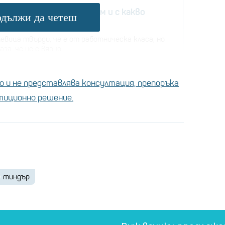
щата на Виктория Бекъм и с какво
дължи да четеш
во разполага?
евица твърди, че е от работническа класа, но
аза, че не е вярно
 и не представлява консултация, препоръка
, че ще преразгледа политиките си за
стиционно решение.
д като беше обвинена в събиране на лични
чно съгласие.
тиндър