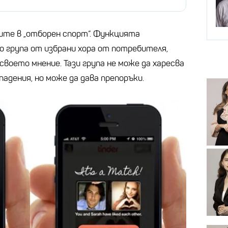
щите в „отборен спорт“. Функцията
о група от избрани хора от потребителя,
своето мнение. Тази група не може да харесва
адения, но може да дава препоръки.