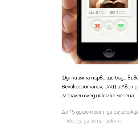
Функцията първо ще бъде въве
Великобритания, САЩ и Австра
глобален след няколко месеца.
До 15 души могат да разглежда
Tinder, за да го направят.