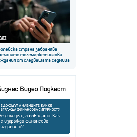
ВЯТ
ропейска страна забранява
желаните телемаркетингови
аждания от следващата седмица
Бизнес Видео Подкаст
Е ДОХОДЪТ, А НАВИЦИТЕ: КАК СЕ
ИЗГРАЖДА ФИНАНСОВА СИГУРНОСТ?
Не доходът, а навиците: Как
се изгражда финансова
сигурност?