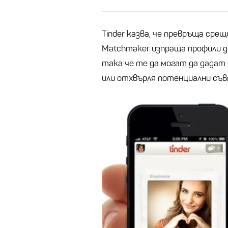
Tinder казва, че превръща сре
Matchmaker изпраща профили д
така че те да могат да дадат 
или отхвърля потенциални съвп