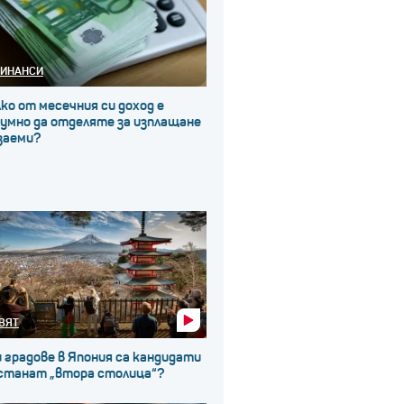
ИНАНСИ
ко от месечния си доход е
зумно да отделяте за изплащане
заеми?
ВЯТ
 градове в Япония са кандидати
 станат „втора столица“?