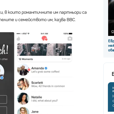
и, в които романтичните им партньори са
телите и семейството им, казва BBC.
С
Ев
не
об
Н