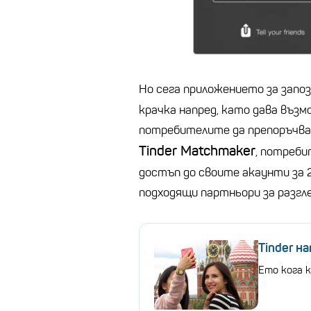
Но сега приложението за зап
крачка напред, като дава въз
потребителите да препоръчва
Tinder Matchmaker
, потреби
достъп до своите акаунти за 2
подходящи партньори за разгл
Tinder н
Ето кога 