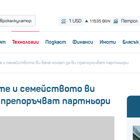
врокалкулатор
ят
Технологии
Пoдкаст
Финанси
Имоти
Блясък
те и семейството ви вече могат да ви препоръчват партньори
ите и семейството ви
и препоръчват партньори