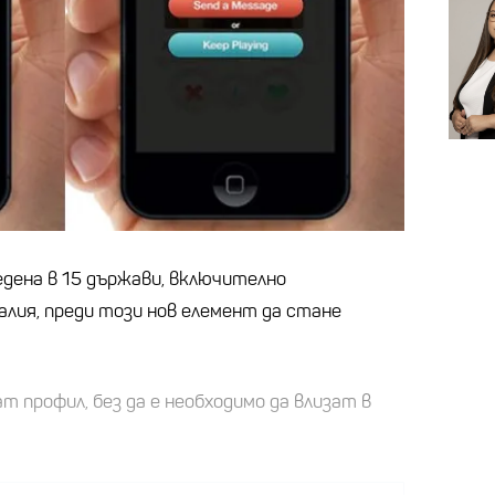
дена в 15 държави, включително
лия, преди този нов елемент да стане
т профил, без да е необходимо да влизат в