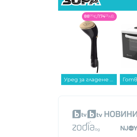
88
99
€
/
174
05
лв.
Уред за гладене с пара Philips STH7060/80...
През февруари 2023 г. Tinder п
профилите на потребителите са
абонати, които плащат.
Междувременно конкурентното
функция, при която индивидуа