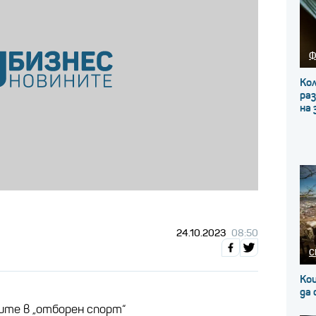
Ф
Кол
ра
на 
24.10.2023
08:50
С
Кои
да
щите в „отборен спорт“