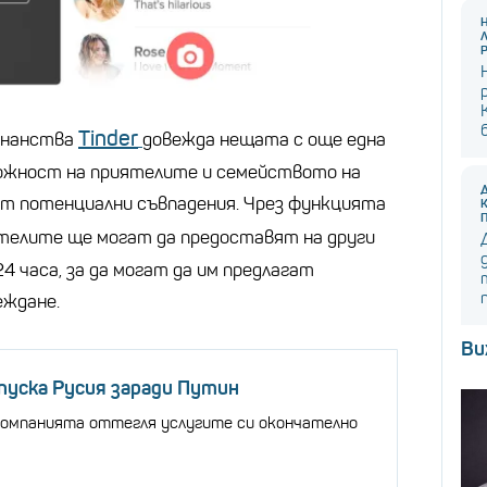
Tinder
ознанства
довежда нещата с още една
можност на приятелите и семейството на
т потенциални съвпадения. Чрез функцията
телите ще могат да предоставят на други
4 часа, за да могат да им предлагат
еждане.
Ви
апуска Русия заради Путин
компанията оттегля услугите си окончателно