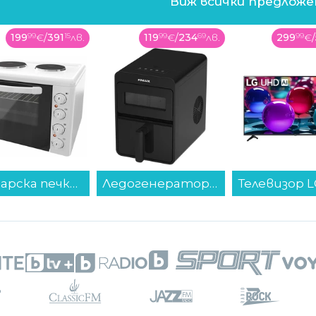
Виж всички предлож
199
99
€
/
391
15
лв.
119
99
€
/
234
69
лв.
299
99
€
/
Готварска печка мини Елдом 203VFE-NEW , Бял...
Ледогенератор Finlux FICM-1225B...
усна „инкогнито режим“, който показва
мо на онези, които вече са ги харесали, за
 приложение за запознанства Bumble има
лните профили могат да се споделят с