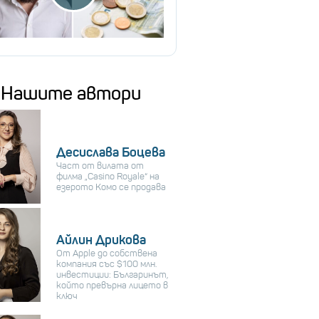
Нашите автори
Десислава Боцева
Част от вилата от
филма „Casino Royale“ на
езерото Комо се продава
Айлин Дрикова
От Apple до собствена
компания със $100 млн.
инвестиции: Българинът,
който превърна лицето в
ключ