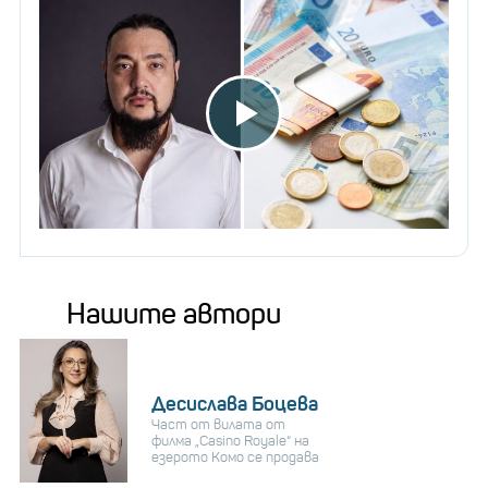
дружеството. Той основава компанията с
братовчедите си Питър и Линдън Рив. През 2016 г.
компанията беше закупена от Tesla за 2,6 милиарда
долара и преименувана на Tesla Energy.
През 2015 г. Илон Мъск е съосновател на
OpenAI,
изследователска компания с нестопанска
цел, фокусирана върху изкуствения интелект.
Компанията продължи да разработва системи за
машинно създадено писане, музика и кодиране,
Нашите автори
наред с други. Microsoft има значителен принос.
Десислава Боцева
Странните хранителни
Част от вилата от
навици на милиардерите
филма „Casino Royale“ на
езерото Комо се продава