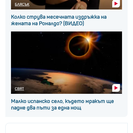
колонизирането на Марс.
БЛЯСЪК
Колко струва месечната издръжка на
жената на Роналдо? (ВИДЕО)
СВЯТ
Малко испанско село, където мракът ще
падне два пъти за една нощ
Снимка: Александър Рангеолов
През 2004 г. Илон Мъск се присъединява
към производителя
на електрически превозни