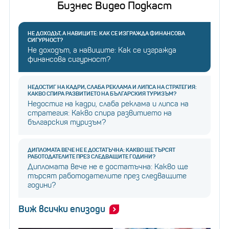
Бизнес Видео Подкаст
средства Tesla Motors. По-късно той действа като
председател и главен изпълнителен директор.
НЕ ДОХОДЪТ, А НАВИЦИТЕ: КАК СЕ ИЗГРАЖДА ФИНАНСОВА
Първото превозно средство на Tesla беше Roadster,
СИГУРНОСТ?
Не доходът, а навиците: Как се изгражда
което беше пуснато през 2008 г. Днес Tesla е най-
финансова сигурност?
скъпият производител на автомобили в света.
НЕДОСТИГ НА КАДРИ, СЛАБА РЕКЛАМА И ЛИПСА НА СТРАТЕГИЯ:
КАКВО СПИРА РАЗВИТИЕТО НА БЪЛГАРСКИЯ ТУРИЗЪМ?
Недостиг на кадри, слаба реклама и липса на
Това е най-скъпата
стратегия: Какво спира развитието на
автомобилна марка в
българския туризъм?
света
ДИПЛОМАТА ВЕЧЕ НЕ Е ДОСТАТЪЧНА: КАКВО ЩЕ ТЪРСЯТ
РАБОТОДАТЕЛИТЕ ПРЕЗ СЛЕДВАЩИТЕ ГОДИНИ?
Дипломата вече не е достатъчна: Какво ще
търсят работодателите през следващите
През 2006 г. Илон Мъск помогна за
години?
създаването на SolarCity
, компания за услуги за
Виж всички епизоди
слънчева енергия. В момента е председател на