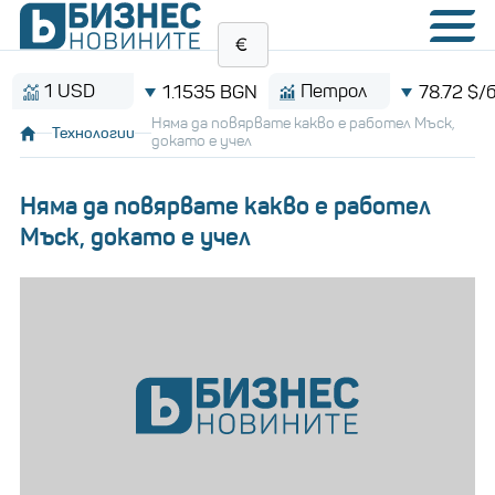
1 USD
Петрол
1.1535 BGN
78.72 $/барел
Няма да повярвате какво е работел Мъск,
Технологии
докато е учел
Няма да повярвате какво е работел
Мъск, докато е учел