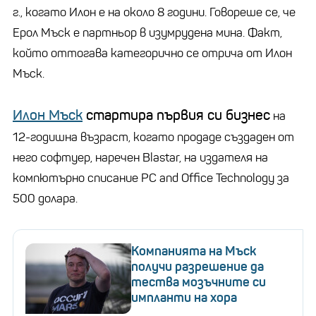
г., когато Илон е на около 8 години. Говореше се, че
Ерол Мъск е партньор в изумрудена мина. Факт,
който оттогава категорично се отрича от Илон
Мъск.
Илон Мъск
стартира първия си бизнес
на
12-годишна възраст, когато продаде създаден от
него софтуер, наречен Blastar, на издателя на
компютърно списание PC and Office Technology за
500 долара.
Компанията на Мъск
получи разрешение да
тества мозъчните си
импланти на хора