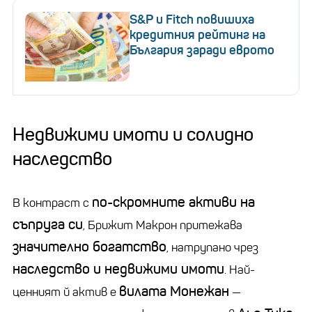
S&P и Fitch повишиха
кредитния рейтинг на
България заради еврото
Недвижими имоти и солидно
наследство
по-скромните активи на
В контраст с
съпруга си
, Брижит Макрон притежава
значително богатство
, натрупано чрез
наследство и недвижими имоти
. Най-
вилата Монежан
ценният й актив е
—