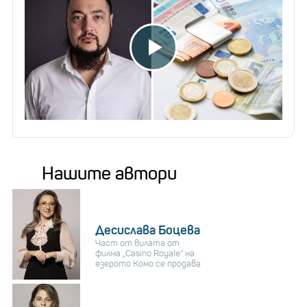
Нашите автори
Десислава Боцева
Част от вилата от
филма „Casino Royale“ на
езерото Комо се продава