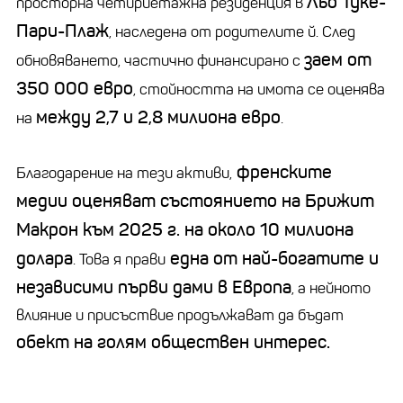
Льо Туке-
просторна четириетажна резиденция в
Пари-Плаж
, наследена от родителите й. След
заем от
обновяването, частично финансирано с
350 000 евро
, стойността на имота се оценява
между 2,7 и 2,8 милиона евро
на
.
френските
Благодарение на тези активи,
медии оценяват състоянието на Брижит
Макрон към 2025 г. на около 10 милиона
долара
една от най-богатите и
. Това я прави
независими първи дами в Европа
, а нейното
влияние и присъствие продължават да бъдат
обект на голям обществен интерес.