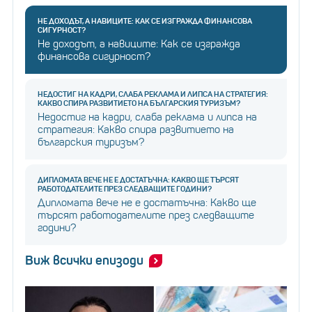
НЕ ДОХОДЪТ, А НАВИЦИТЕ: КАК СЕ ИЗГРАЖДА ФИНАНСОВА
СИГУРНОСТ?
Не доходът, а навиците: Как се изгражда
финансова сигурност?
НЕДОСТИГ НА КАДРИ, СЛАБА РЕКЛАМА И ЛИПСА НА СТРАТЕГИЯ:
КАКВО СПИРА РАЗВИТИЕТО НА БЪЛГАРСКИЯ ТУРИЗЪМ?
Недостиг на кадри, слаба реклама и липса на
стратегия: Какво спира развитието на
българския туризъм?
ДИПЛОМАТА ВЕЧЕ НЕ Е ДОСТАТЪЧНА: КАКВО ЩЕ ТЪРСЯТ
РАБОТОДАТЕЛИТЕ ПРЕЗ СЛЕДВАЩИТЕ ГОДИНИ?
Дипломата вече не е достатъчна: Какво ще
търсят работодателите през следващите
години?
Виж всички епизоди