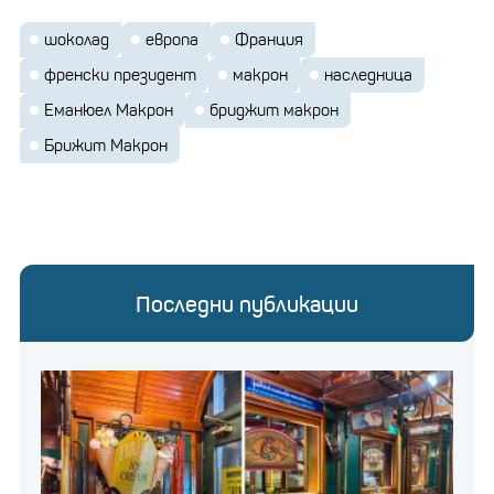
шоколад
европа
Франция
френски президент
макрон
наследница
Еманюел Макрон
бриджит макрон
Брижит Макрон
Последни публикации