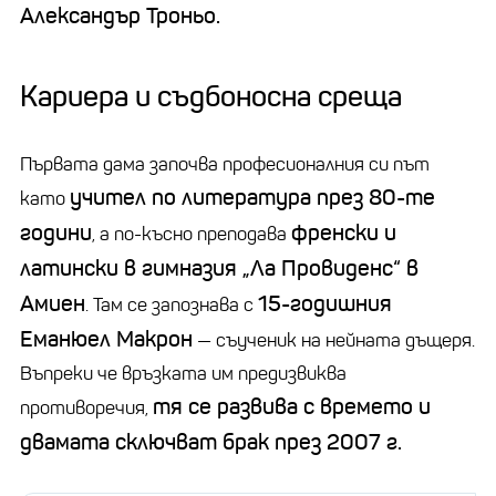
Александър Троньо.
Кариера и съдбоносна среща
Първата дама започва професионалния си път
учител по литература през 80-те
като
години
френски и
, а по-късно преподава
латински в гимназия „Ла Провиденс“ в
Амиен
15-годишния
. Там се запознава с
Еманюел Макрон
— съученик на нейната дъщеря.
Въпреки че връзката им предизвиква
тя се развива с времето и
противоречия,
двамата сключват брак през 2007 г.