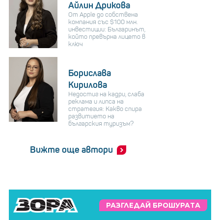
Айлин Дрикова
От Apple до собствена
компания със $100 млн.
инвестиции: Българинът,
който превърна лицето в
ключ
Борислава
Кирилова
Недостиг на кадри, слаба
реклама и липса на
стратегия: Какво спира
развитието на
българския туризъм?
Вижте още автори
РАЗГЛЕДАЙ БРОШУРАТА