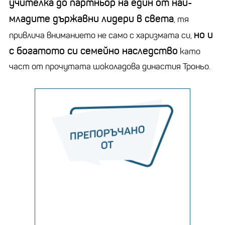
учителка до партньор на един от най-
младите държавни лидери в света
, тя
но и
привлича вниманието не само с харизмата си,
с богатото си семейно наследство
като
част от прочутата шоколадова династия Троньо.