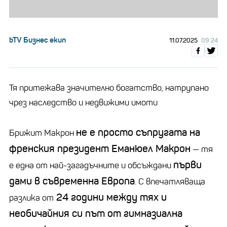
bTV Бизнес екип
11.07.2025
09:24
Тя притежава значително богатство, натрупано
чрез наследство и недвижими имоти
не е просто съпругата на
Брижит Макрон
френския президент Еманюел Макрон
— тя
първи
е една от най-загадъчните и обсъждани
дами в съвременна Европа
. С впечатляваща
24 години между тях и
разлика от
необичайния си път от гимназиална