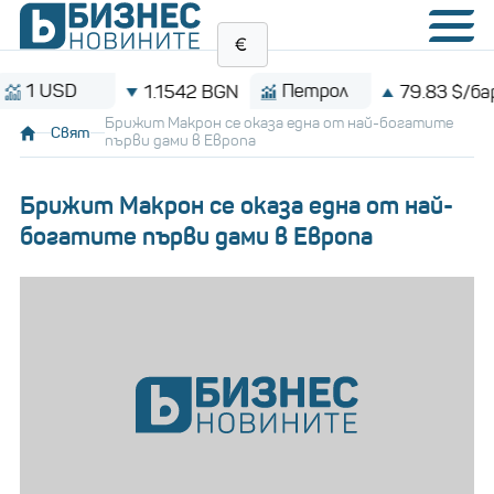
USD
Петрол
1.1542 BGN
79.83 $/барел
Брижит Макрон се оказа една от най-богатите
Свят
първи дами в Европа
Брижит Макрон се оказа една от най-
богатите първи дами в Европа