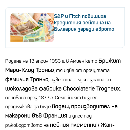
S&P и Fitch повишиха
кредитния рейтинг на
България заради еврото
Брижит
Родена на 13 април 1953 г. в Амиен като
Мари-Клод Троньо
, тя идва от прочутата
фамилия Троньо
, известна с луксозната си
шоколадова фабрика Chocolaterie Trogneux
,
основана през 1872 г. Семейният бизнес
водещ производител на
продължава да бъде
макарони във Франция
и днес под
нейния племенник Жан-
ръководството на