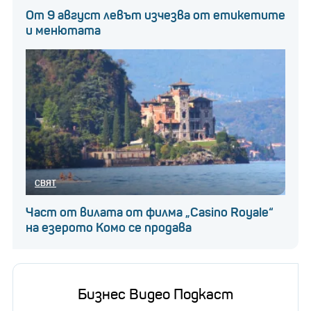
От 9 август левът изчезва от етикетите
и менютата
СВЯТ
Част от вилата от филма „Casino Royale“
на езерото Комо се продава
Бизнес Видео Подкаст