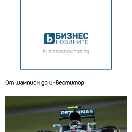
От шaмпион до инвеститор