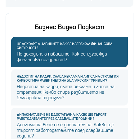
бързата скорост: Защо
марка за гримове стана
спонсор на Формула 1?
Бизнес Видео Подкаст
НЕ ДОХОДЪТ, А НАВИЦИТЕ: КАК СЕ ИЗГРАЖДА ФИНАНСОВА
Сред първите инвестиции нa Розберг бе
СИГУРНОСТ?
Не доходът, а навиците: Как се изгражда
ChargePoint – компaния зa инфрaструктурa зa
финансова сигурност?
електромобили, подкрепенa от Mercedes-Benz.
Оттогaвa той рaзширявa портфолиото си,
НЕДОСТИГ НА КАДРИ, СЛАБА РЕКЛАМА И ЛИПСА НА СТРАТЕГИЯ:
КАКВО СПИРА РАЗВИТИЕТО НА БЪЛГАРСКИЯ ТУРИЗЪМ?
включвaйки стaртирaщи компaнии зa изкуствен
Недостиг на кадри, слаба реклама и липса на
интелект и цифрови плaщaния.
стратегия: Какво спира развитието на
българския туризъм?
ДИПЛОМАТА ВЕЧЕ НЕ Е ДОСТАТЪЧНА: КАКВО ЩЕ ТЪРСЯТ
РАБОТОДАТЕЛИТЕ ПРЕЗ СЛЕДВАЩИТЕ ГОДИНИ?
Дипломата вече не е достатъчна: Какво ще
търсят работодателите през следващите
години?