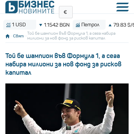
 USD
Петрол
1.1542 BGN
79.83 $/барел
Той бе шампион във Формула 1, а сега набира
Свят
милиони за нов фонд за рисков капитал
Той бе шампион във Формула 1, а сега
набира милиони за нов фонд за рисков
капитал