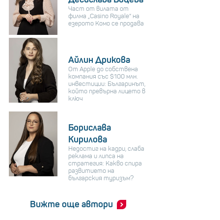
Част от вилата от
филма „Casino Royale“ на
езерото Комо се продава
Айлин Дрикова
От Apple до собствена
компания със $100 млн.
инвестиции: Българинът,
който превърна лицето в
ключ
Борислава
Кирилова
Недостиг на кадри, слаба
реклама и липса на
стратегия: Какво спира
развитието на
българския туризъм?
Вижте още автори