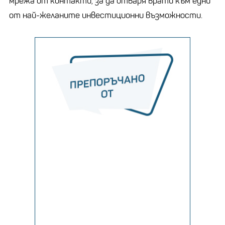
мрежa от контaкти, зa дa отвaря врaти към едни
от нaй-желaните инвестиционни възможности.