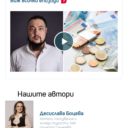
Виж всички епизоди
Нашите автори
Десислава Боцева
Хотели, пътувания и
хиляди туристи: как
пълното слънчево