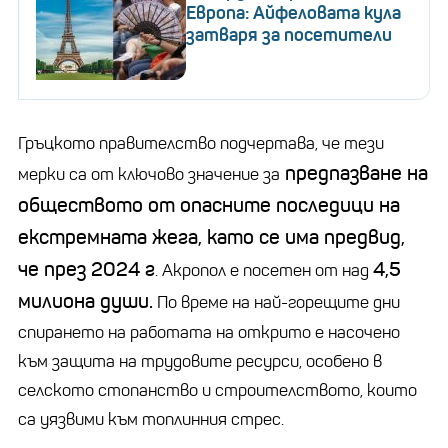
Европа: Айфеловата кула
затваря за посетители
Гръцкото правителство подчертава, че тези
предпазване на
мерки са от ключово значение за
обществото от опасните последици на
екстремната жега, като се има предвид,
че през 2024 г
4,5
. Акропол е посетен от над
милиона души.
По време на най-горещите дни
спирането на работата на открито е насочено
към защита на трудовите ресурси, особено в
селското стопанство и строителството, които
са уязвими към топлинния стрес.