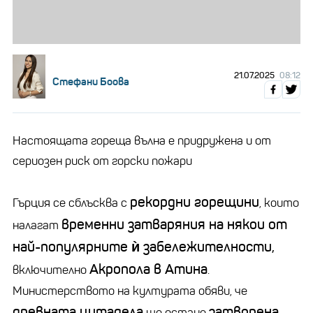
21.07.2025
08:12
Стефани Боова
Настоящата гореща вълна е придружена и от
сериозен риск от горски пожари
рекордни горещини
Гърция се сблъсква с
, които
временни затваряния на някои от
налагат
най-популярните ѝ забележителности,
Акрополa в Атина
включително
.
Министерството на културата обяви, че
древната цитадела
затворена
ще остане