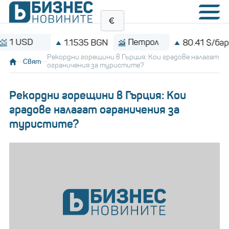
SD
Петрол
1.1535 BGN
80.41 $/барел
Рекордни горещини в Гърция: Кои градове налагат
Свят
ограничения за туристите?
Рекордни горещини в Гърция: Кои
градове налагат ограничения за
туристите?