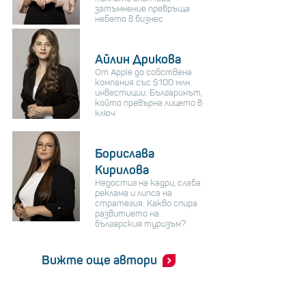
затъмнение превръща
небето в бизнес
Айлин Дрикова
От Apple до собствена
компания със $100 млн.
инвестиции: Българинът,
който превърна лицето в
ключ
Борислава
Кирилова
Недостиг на кадри, слаба
реклама и липса на
стратегия: Какво спира
развитието на
българския туризъм?
Вижте още автори