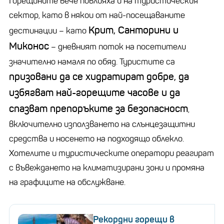
Горещините вече повлияха и на туристическия
сектор, като в някои от най-посещаваните
Крит, Санторини и
дестинации – като
Миконос
– дневният поток на посетители
значително намаля по обяд. Туристите са
призовани да се хидратират добре, да
избягват най-горещите часове и да
спазват препоръките за безопасност
,
включително използването на слънцезащитни
средства и носенето на подходящо облекло.
Хотелите и туристическите оператори реагират
с въвеждането на климатизирани зони и промяна
на графиците на обслужване.
Рекордни горещи в