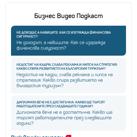
Бизнес Видео Подкаст
НЕ ДОХОДЪТ, А НАВИЦИТЕ: КАК СЕ ИЗГРАЖДА ФИНАНСОВА
СИГУРНОСТ?
Не доходът, а навиците: Как се изгражда
финансова сигурност?
НЕДОСТИГ НА КАДРИ, СЛАБА РЕКЛАМА И ЛИПСА НА СТРАТЕГИЯ:
КАКВО СПИРА РАЗВИТИЕТО НА БЪЛГАРСКИЯ ТУРИЗЪМ?
Недостиг на кадри, слаба реклама и липса на
стратегия: Какво спира развитието на
българския туризъм?
ДИПЛОМАТА ВЕЧЕ НЕ Е ДОСТАТЪЧНА: КАКВО ЩЕ ТЪРСЯТ
РАБОТОДАТЕЛИТЕ ПРЕЗ СЛЕДВАЩИТЕ ГОДИНИ?
Дипломата вече не е достатъчна: Какво ще
търсят работодателите през следващите
години?