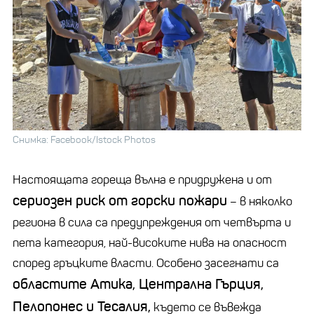
Снимка: Facebook/Istock Photos
Настоящата гореща вълна е придружена и от
сериозен риск от горски пожари
– в няколко
региона в сила са предупреждения от четвърта и
пета категория, най-високите нива на опасност
според гръцките власти. Особено засегнати са
областите Атика, Централна Гърция,
Пелопонес и Тесалия,
където се въвежда