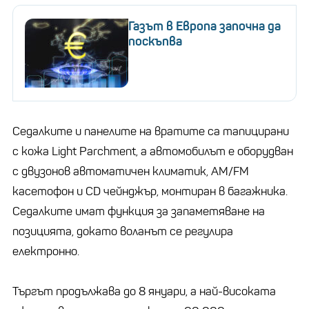
Газът в Европа започна да
поскъпва
Седалките и панелите на вратите са тапицирани
с кожа Light Parchment, а автомобилът е оборудван
с двузонов автоматичен климатик, AM/FM
касетофон и CD чейнджър, монтиран в багажника.
Седалките имат функция за запаметяване на
позицията, докато воланът се регулира
електронно.
Търгът продължава до 8 януари, а най-високата