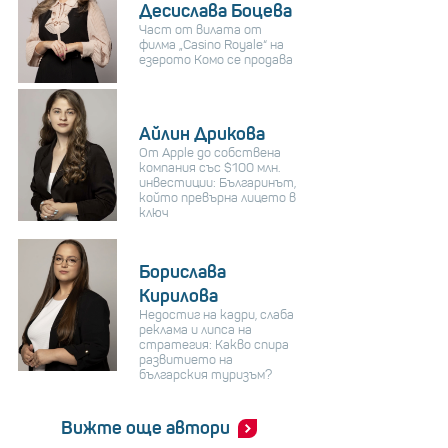
Десислава Боцева
Част от вилата от
филма „Casino Royale“ на
езерото Комо се продава
Айлин Дрикова
От Apple до собствена
компания със $100 млн.
инвестиции: Българинът,
който превърна лицето в
ключ
Борислава
Кирилова
Недостиг на кадри, слаба
реклама и липса на
стратегия: Какво спира
развитието на
българския туризъм?
Вижте още автори