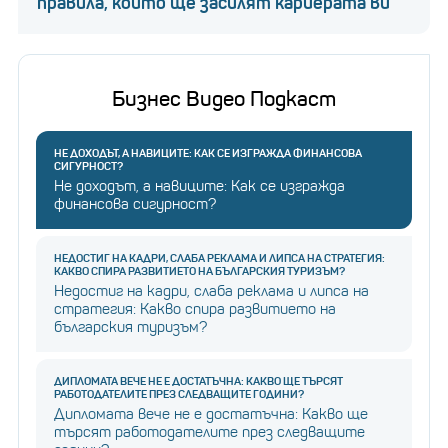
правила, които ще засилят кариерата ви
Бизнес Видео Подкаст
НЕ ДОХОДЪТ, А НАВИЦИТЕ: КАК СЕ ИЗГРАЖДА ФИНАНСОВА
СИГУРНОСТ?
Не доходът, а навиците: Как се изгражда
финансова сигурност?
НЕДОСТИГ НА КАДРИ, СЛАБА РЕКЛАМА И ЛИПСА НА СТРАТЕГИЯ:
КАКВО СПИРА РАЗВИТИЕТО НА БЪЛГАРСКИЯ ТУРИЗЪМ?
Недостиг на кадри, слаба реклама и липса на
стратегия: Какво спира развитието на
българския туризъм?
ДИПЛОМАТА ВЕЧЕ НЕ Е ДОСТАТЪЧНА: КАКВО ЩЕ ТЪРСЯТ
РАБОТОДАТЕЛИТЕ ПРЕЗ СЛЕДВАЩИТЕ ГОДИНИ?
Дипломата вече не е достатъчна: Какво ще
търсят работодателите през следващите