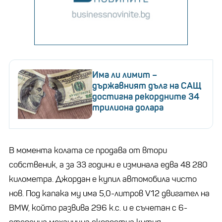
Има ли лимит –
държавният дълг на САЩ
достигна рекордните 34
трилиона долара
В момента колата се продава от втори
собственик, а за 33 години е изминала едва 48 280
километра. Джордан е купил автомобила чисто
нов. Под капака му има 5,0-литров V12 двигател на
BMW, който развива 296 к.с. и е съчетан с 6-