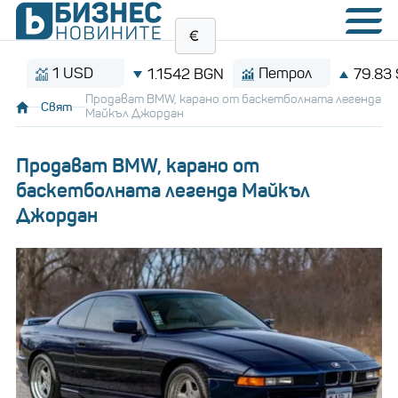
1 USD
Петрол
1.1542 BGN
79.83 $/ба
Продават BMW, карано от баскетболната легенда
Свят
Майкъл Джордан
Продават BMW, карано от
баскетболната легенда Майкъл
Джордан