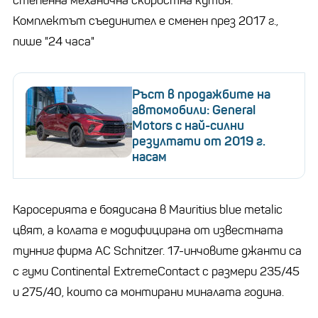
степенна механична скоростна кутия.
Комплектът съединител е сменен през 2017 г.,
пише "24 часа"
Ръст в продажбите на
автомобили: General
Motors с най-силни
резултати от 2019 г.
насам
Каросерията е боядисана в Mauritius blue metalic
цвят, а колата е модифицирана от известната
тунниг фирма AC Schnitzer. 17-инчовите джанти са
с гуми Continental ExtremeContact с размери 235/45
и 275/40, които са монтирани миналата година.