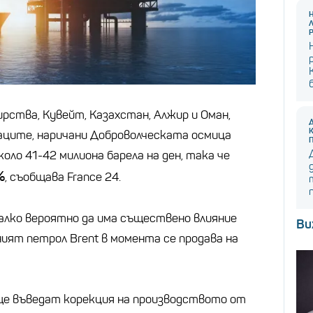
рства, Кувейт, Казахстан, Алжир и Оман,
аците, наричани Доброволческата осмица
оло 41-42 милиона барела на ден, така че
%
, съобщава France 24.
малко вероятно да има съществено влияние
Ви
ият петрол Brent в момента се продава на
е въведат корекция на производството от