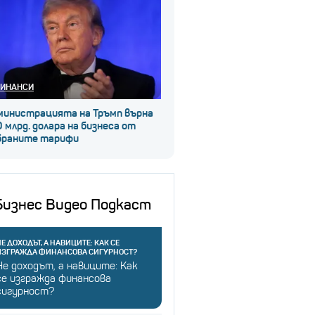
ИНАНСИ
министрацията на Тръмп върна
 млрд. долара на бизнеса от
браните тарифи
Бизнес Видео Подкаст
Е ДОХОДЪТ, А НАВИЦИТЕ: КАК СЕ
ИЗГРАЖДА ФИНАНСОВА СИГУРНОСТ?
Не доходът, а навиците: Как
се изгражда финансова
сигурност?