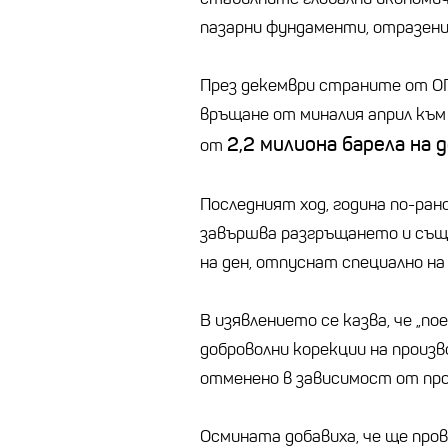
пазарни фундаменти, отразени 
През декември страните от ОП
връщане от миналия април къ
2,2 милиона барела на д
от
Последният ход, година по-ран
завършва разгръщането и същ
на ден, отпуснат специално н
В изявлението се казва, че „
доброволни корекции на произ
отменено в зависимост от про
Осмината добавиха, че ще про