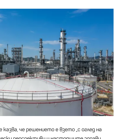
 казва, че решението е взето „с оглед на
чески перспективи и настоящите здрави