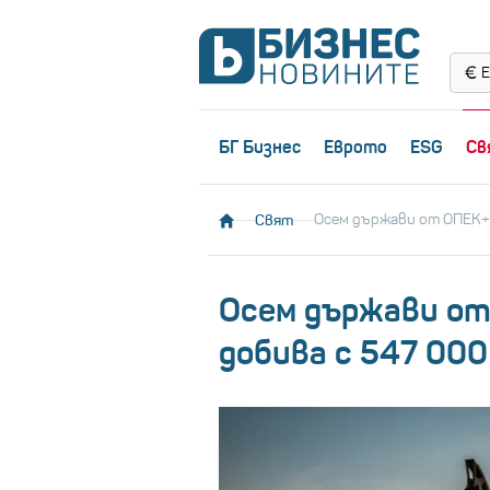
Е
БГ Бизнес
Еврото
ESG
Св
Свят
Осем държави от ОПЕК+ 
Осем държави от
добива с 547 000