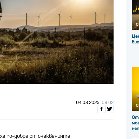
С
Це
вис
04.08.2025
09:02
С
От
мог
не
ха по-добре от очакванията