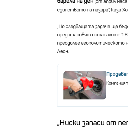
барела на ден
(от април наса
единството на пазара“, каза Хо
„Но следващата задача ще бъде
преустановят останалите 1,66
преодолее геополитическото н
Леон.
Продават
Компаният
„Ниски запаси от пе