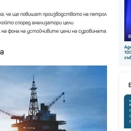
ха, че ще повишат производството на петрол
, който според анализатори цели
 на фона на устойчивите цени на суровината.
Ф
Ад
ва
100
съ
Н