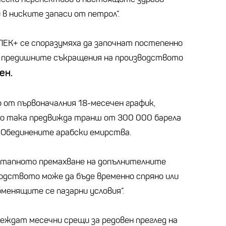
в ниските запаси от петрол“.
ЕК+ се споразумяха да започнат постепенно
м предишните съкращения на производството
ен.
о от първоначалния 18-месечен график,
о така предвижда транш от 300 000 барела
а Обединените арабски емирства.
поетапното премахване на допълнителните
водството може да бъде временно спряно или
менящите се пазарни условия“.
веждат месечни срещи за редовен преглед на