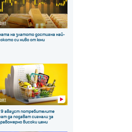
ВЯТ
ната на златото достигна най-
окото си ниво от юни
ВЯТ
 9 август потребителите
ат да подават сигнали за
правомерно високи цени