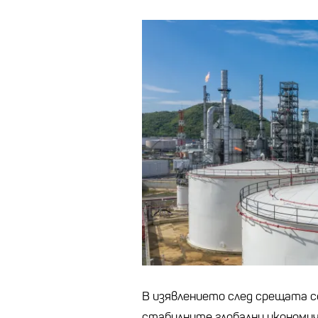
В изявлението след срещата се
стабилните глобални икономи