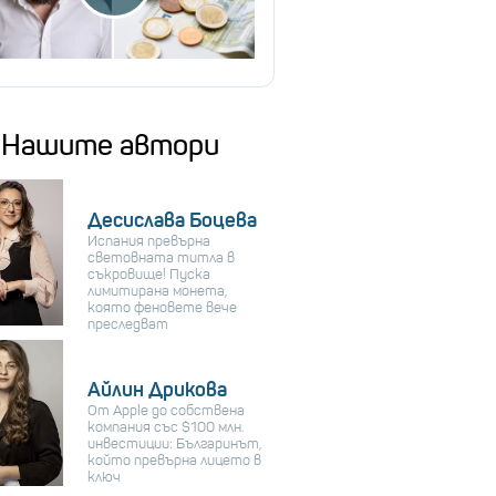
Нашите автори
Десислава Боцева
Испания превърна
световната титла в
съкровище! Пуска
лимитирана монета,
която феновете вече
преследват
Айлин Дрикова
От Apple до собствена
компания със $100 млн.
инвестиции: Българинът,
който превърна лицето в
ключ