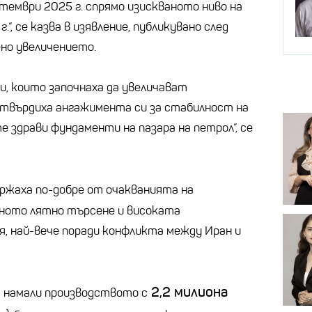
птември 2025 г. спрямо изискваното ниво на
“, се казва в изявление, публикувано след
ено увеличението.
, които започнаха да увеличават
отвърдиха ангажимента си за стабилност на
е здрави фундаменти на пазара на петрол“, се
ржаха по-добре от очакванията на
лното лятно търсене и високата
я, най-вече поради конфликта между Иран и
2,2 милиона
 намали производството с