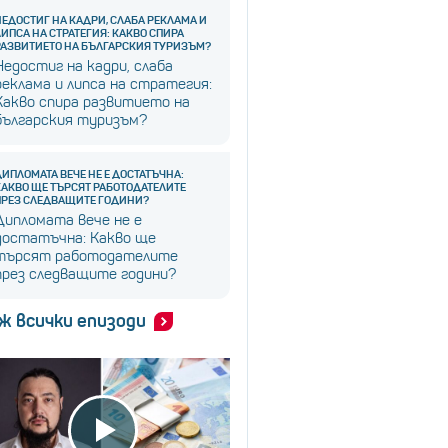
НЕДОСТИГ НА КАДРИ, СЛАБА РЕКЛАМА И
ЛИПСА НА СТРАТЕГИЯ: КАКВО СПИРА
РАЗВИТИЕТО НА БЪЛГАРСКИЯ ТУРИЗЪМ?
Недостиг на кадри, слаба
реклама и липса на стратегия:
Какво спира развитието на
българския туризъм?
ДИПЛОМАТА ВЕЧЕ НЕ Е ДОСТАТЪЧНА:
КАКВО ЩЕ ТЪРСЯТ РАБОТОДАТЕЛИТЕ
ПРЕЗ СЛЕДВАЩИТЕ ГОДИНИ?
Дипломата вече не е
достатъчна: Какво ще
търсят работодателите
през следващите години?
ж всички епизоди