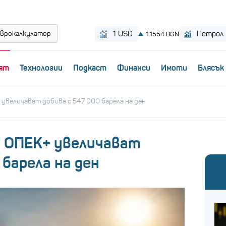
врокалкулатор
ят
Технологии
Пoдкаст
Финанси
Имоти
Блясък
увеличават добива с 547 000 барела на ден
 ОПЕК+ увеличават
 барела на ден