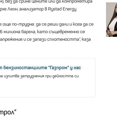
м), без да срине цените или да компрометира
рхе Леон, анализатор в Rystad Energy.
 още по-трудна: да се реши дали и кога да се
 милиона барела, като същевременно се
апрежение и се запази сплотеността“, каза
 бензиностанциите "Газпром" у нас
а изпитва затруднения при дейността си
трол“