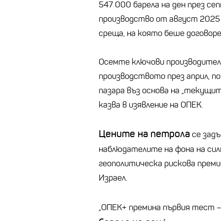
547 000 барела на ден през се
производство от август 2025 г.
среща, на която беше договор
Осемте ключови производители
производството през април, п
пазара въз основа на „текущит
казва в изявление на ОПЕК.
Цените на петрола
се задъ
наблюдателите на фона на си
геополитическа рискова преми
Израел.
„ОПЕК+ премина първия тест –