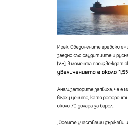
Ирак, Обединените арабски еми
заедно със саудитците и русн
(V8), в момента произвеждат ок
увеличението е около 1,5
Анализаторите заявиха, че е 
върху цените, като референтн
около 70 долара за барел.
„Осемте участващи държави щ