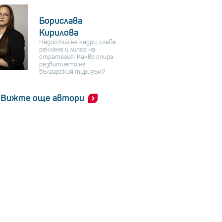
Борислава
Кирилова
Недостиг на кадри, слаба
реклама и липса на
стратегия: Какво спира
развитието на
българския туризъм?
Вижте още автори