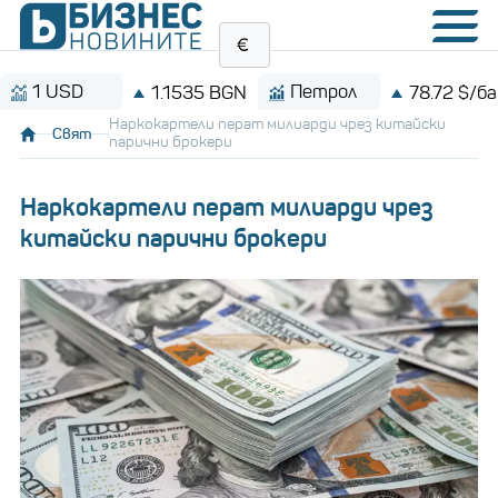
USD
Петрол
1.1535 BGN
78.72 $/барел
Наркокартели перат милиарди чрез китайски
Свят
парични брокери
Наркокартели перат милиарди чрез
китайски парични брокери