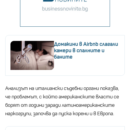
Домакини в Airbnb слагали
камери в спалните и
баните
Анализът на италиански съдебни органи показва,
че проблемът, с който американските власти се
борят от години заради латиноамериканските
наркогрупи, започва да пуска корени и в Европа.