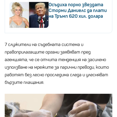
Осъдиха порно звездата
Сторми Даниелс да плати
на Тръмп 620 хил. долара
7 служители на съдебната система и
правоприлагащите органи заявяват пред
агенцията, че се отчита тенденция на засилено
използване на мрежите за парични преводи, които
работят без лесно проследима следа и улесняват
бързите плащания.