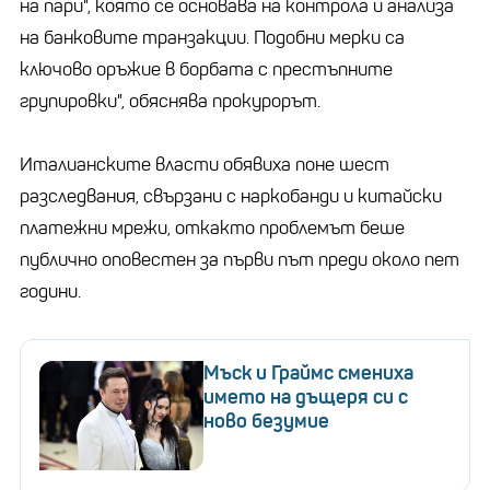
на пари", която се основава на контрола и анализа
на банковите транзакции. Подобни мерки са
ключово оръжие в борбата с престъпните
групировки", обяснява прокурорът.
Италианските власти обявиха поне шест
разследвания, свързани с наркобанди и китайски
платежни мрежи, откакто проблемът беше
публично оповестен за първи път преди около пет
години.
Мъск и Граймс смениха
името на дъщеря си с
ново безумие