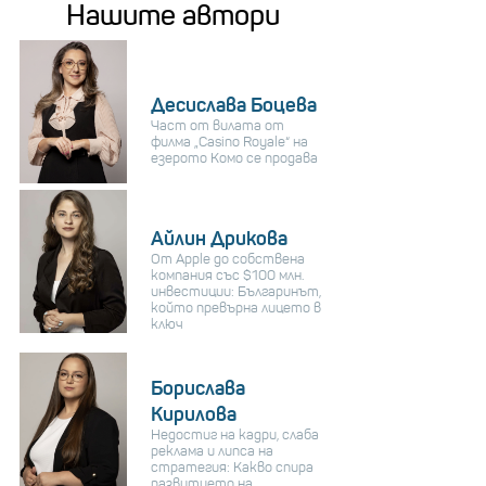
Нашите автори
Десислава Боцева
Част от вилата от
филма „Casino Royale“ на
езерото Комо се продава
Айлин Дрикова
От Apple до собствена
компания със $100 млн.
инвестиции: Българинът,
който превърна лицето в
ключ
Борислава
Кирилова
Недостиг на кадри, слаба
реклама и липса на
стратегия: Какво спира
развитието на