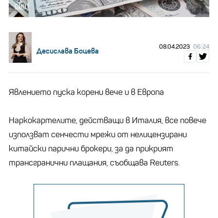
СВЯТ
08.04.2023
06:24
Десислава Боцева
Явлението пуска корени вече и в Европа
Наркокартелите, действащи в Италия, все повече
използват сенчести мрежи от нелицензирани
китайски парични брокери, за да прикрият
трансгранични плащания, съобщава Reuters.