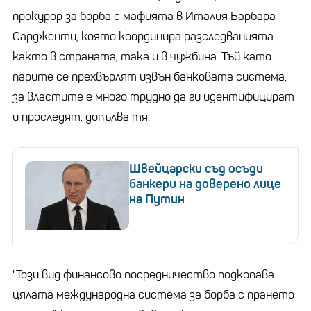
прокурор за борба с мафията в Италия Барбара
Сардженти, която координира разследванията
както в страната, така и в чужбина. Тъй като
парите се прехвърлят извън банковата система,
за властите е много трудно да ги идентифицират
и проследят, допълва тя.
Швейцарски съд осъди
банкери на доверено лице
на Путин
"Този вид финансово посредничество подкопава
цялата международна система за борба с прането