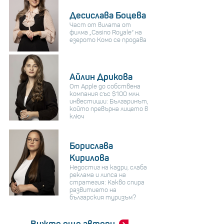
Десислава Боцева
Част от вилата от
филма „Casino Royale“ на
езерото Комо се продава
Айлин Дрикова
От Apple до собствена
компания със $100 млн.
инвестиции: Българинът,
който превърна лицето в
ключ
Борислава
Кирилова
Недостиг на кадри, слаба
реклама и липса на
стратегия: Какво спира
развитието на
българския туризъм?
Вижте още автори