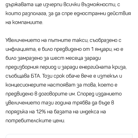
държавата ще изчерпи всички възможности, с
които разполага, за да спре едностранни действия
на компаниите.
Увеличението на пътните такси, съобразено с
инфлацията, е било предвидено от 1 януари, но е
било замразено за шест месеца заради
предизборния период и заради енергийната криза,
съобщава БТА. Този срок обаче вече е изтекъл и
концесионерите настояват за това, което е
предвидено в договорите им. Според изданието
увеличението тази година трябва да бъде в
порядъка на 12% на базата на индекса на
потребителските цени.