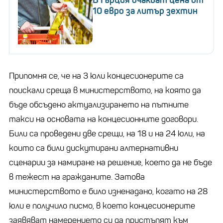
10 евро за литър зехтин
Припомня се, че на 3 юли концесионерите са
поискали среща в министерството, на която да
бъде обсъдено актуализирането на пътните
такси на основата на концесионните договори.
Били са проведени две срещи, на 18 и на 24 юли, на
които са били дискутирани алтернативни
сценарии за намиране на решение, което да не бъде
в тежест на гражданите. Затова
министерството е било изненадано, когато на 28
юли е получило писмо, в което концесионерите
заявяват намерението си да пристъпят към