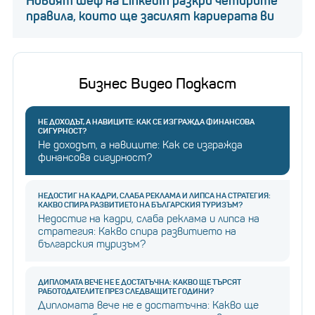
Новият шеф на LinkedIn разкри четирите
правила, които ще засилят кариерата ви
Бизнес Видео Подкаст
НЕ ДОХОДЪТ, А НАВИЦИТЕ: КАК СЕ ИЗГРАЖДА ФИНАНСОВА
СИГУРНОСТ?
Не доходът, а навиците: Как се изгражда
финансова сигурност?
НЕДОСТИГ НА КАДРИ, СЛАБА РЕКЛАМА И ЛИПСА НА СТРАТЕГИЯ:
КАКВО СПИРА РАЗВИТИЕТО НА БЪЛГАРСКИЯ ТУРИЗЪМ?
Недостиг на кадри, слаба реклама и липса на
стратегия: Какво спира развитието на
българския туризъм?
ДИПЛОМАТА ВЕЧЕ НЕ Е ДОСТАТЪЧНА: КАКВО ЩЕ ТЪРСЯТ
РАБОТОДАТЕЛИТЕ ПРЕЗ СЛЕДВАЩИТЕ ГОДИНИ?
Дипломата вече не е достатъчна: Какво ще