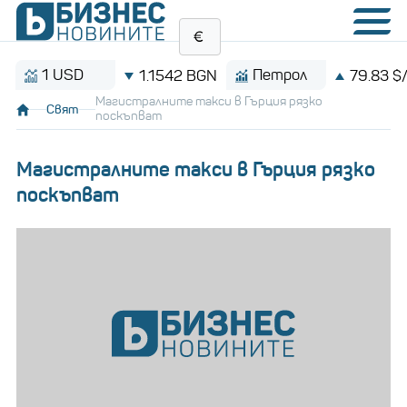
1 USD
Петрол
1.1542 BGN
79.83 $/баре
Магистралните такси в Гърция рязко
Свят
поскъпват
Магистралните такси в Гърция рязко
поскъпват