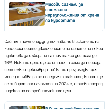
Масови сигнали за
стомашни
неразположения от храна
по курортите
Сайтът newmoney.gr уточнява, че в искането на
концесионерите увеличението на цените на някои
пунктове за събиране на тол такси достига до
16%. Новите цени ще се отнасят само за периода
септември-декември, тъй като през следващия
месец трябва да се определят таксите, които ще
се събират от началото на 2024 г., отново според
индекса на потребителските цени.
В Гърция очакват цена от