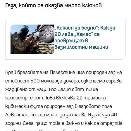
Газа, който се оказва много ключов.
„Кокаин за бедни“: Как за
20 лева „Хамас“ се
превръщат в
безмилостни машини
Край бреговете на Палестина има природен газ на
стойност 500 милиарда долара, изкопаемо гориво,
жадувано от нации по целия свят, пише
scoopempire.com. Това включва 22 трилиона
кубически фута природен газ в газовото поле
Левиатан, което може да захранва Израел за 40
години. Сега, защо това е важно и как се отразява