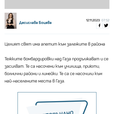
12.11.2023
07:52
Десислава Боцева
Целият свят има апетит към залежите в района
Тежките бомбардировки над Газа продължават и се
засилват. Те са насочени към училища, приюти,
болнични райони и линейки. Те са се насочили към
най-населените места в Газа.