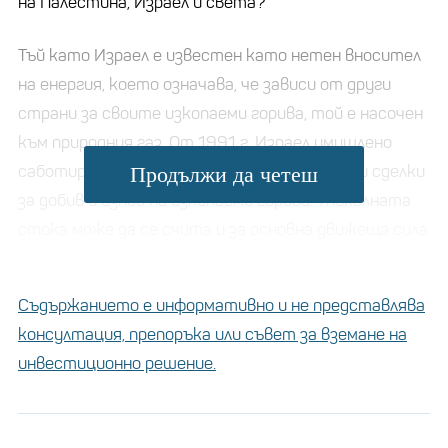
на Палестина, Израел и света?
Тъй като Израел е известен като нетен вносител
на енергия, което означава, че зависи от други
страни за своите изкопаеми горива, той е насочен
към природния газ. От 1991 г. Израел умишлено
саботира опитите на Палестина да сключи сделки
Продължи да четеш
за добив и износ на изкопаеми горива. Уникалната
стока може да се счита и за основна движеща сила
зад израелската окупация на палестинска земя.
Съдържанието е информативно и не представлява
Кои са най-задлъжнелите
консултация, препоръка или съвет за вземане на
страни в ЕС и сред тях ли
инвестиционно решение.
е България