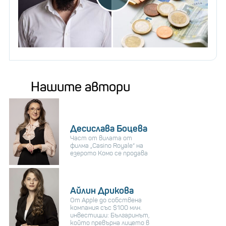
Нашите автори
Десислава Боцева
Част от вилата от
филма „Casino Royale“ на
езерото Комо се продава
Айлин Дрикова
От Apple до собствена
компания със $100 млн.
инвестиции: Българинът,
който превърна лицето в