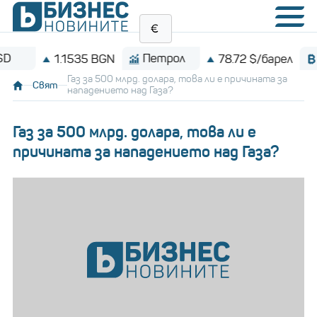
Петрол
Bitco
1.1535 BGN
78.72 $/барел
Газ за 500 млрд. долара, това ли е причината за
Свят
нападението над Газа?
Газ за 500 млрд. долара, това ли е
причината за нападението над Газа?