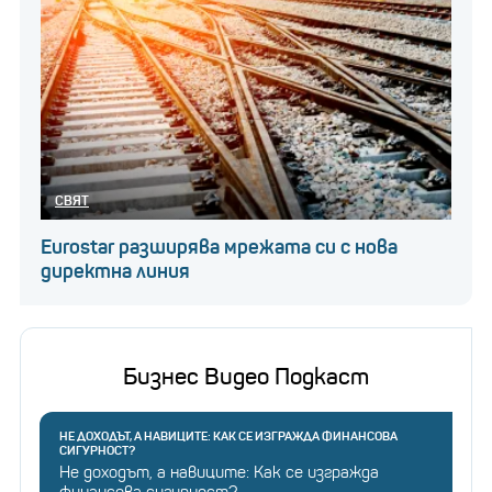
Грешка в системата:
Китайска авиокомпания
продава билети за по-
малко от 3 лева
СВЯТ
Не е известно какво се очаква да се случи с
Eurostar разширява мрежата си с нова
природния газ и дали Израел в крайна сметка ще го
директна линия
изнася, но това, което може да се разбере, е как
газът може да е причина за много от
необяснимите трагедии, случващи се днес.
Бизнес Видео Подкаст
НЕ ДОХОДЪТ, А НАВИЦИТЕ: КАК СЕ ИЗГРАЖДА ФИНАНСОВА
СИГУРНОСТ?
Не доходът, а навиците: Как се изгражда