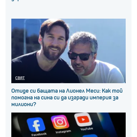
СВЯТ
Отиде си бащата на Лионел Меси: Как той
помогна на сина си да изгради империя за
милиони?