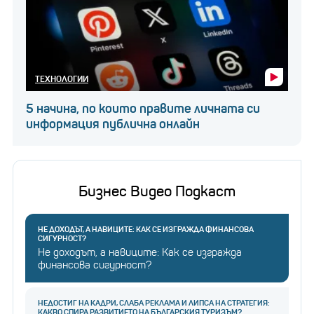
ТЕХНОЛОГИИ
5 начина, по които правите личната си
информация публична онлайн
Бизнес Видео Подкаст
НЕ ДОХОДЪТ, А НАВИЦИТЕ: КАК СЕ ИЗГРАЖДА ФИНАНСОВА
СИГУРНОСТ?
Не доходът, а навиците: Как се изгражда
финансова сигурност?
НЕДОСТИГ НА КАДРИ, СЛАБА РЕКЛАМА И ЛИПСА НА СТРАТЕГИЯ:
КАКВО СПИРА РАЗВИТИЕТО НА БЪЛГАРСКИЯ ТУРИЗЪМ?