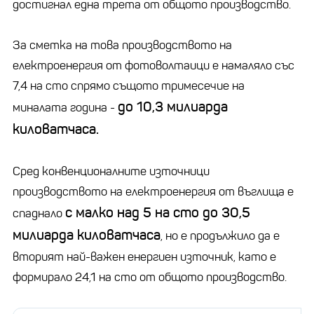
достигнал една трета от общото производство.
За сметка на това производството на
електроенергия от фотоволтаици е намаляло със
7,4 на сто спрямо същото тримесечие на
до 10,3 милиарда
миналата година -
киловатчаса.
Сред конвенционалните източници
производството на електроенергия от въглища е
с малко над 5 на сто до 30,5
спаднало
милиарда киловатчаса
, но е продължило да е
вторият най-важен енергиен източник, като е
формирало 24,1 на сто от общото производство.