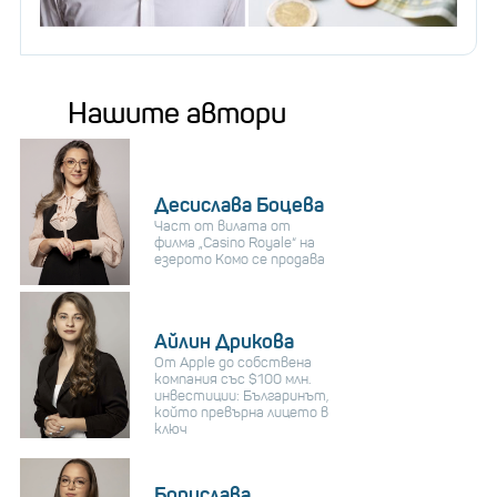
Нашите автори
Десислава Боцева
Част от вилата от
филма „Casino Royale“ на
езерото Комо се продава
Айлин Дрикова
От Apple до собствена
компания със $100 млн.
инвестиции: Българинът,
който превърна лицето в
ключ
Борислава