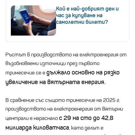
Кой е най-добрият ден и
час за купуване на
самолетни билети?
Ръстът в производството на електроенергия от
възобновяеми източници през първото
дължало основно на рязко
тримесечие се е
увеличение на вятърната енергия.
В сравнение със същото тримесечие на 2025 г.
производството на електроенергия от вятърни
с 29 на сто до 42,8
централи е нараснало
милиарда киловатчаса
, като делът е