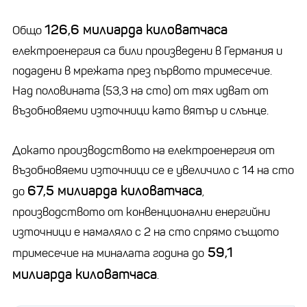
126,6 милиарда киловатчаса
Общо
електроенергия са били произведени в Германия и
подадени в мрежата през първото тримесечие.
Над половината (53,3 на сто) от тях идват от
възобновяеми източници като вятър и слънце.
Докато производството на електроенергия от
възобновяеми източници се е увеличило с 14 на сто
67,5 милиарда киловатчаса
до
,
производството от конвенционални енергийни
източници е намаляло с 2 на сто спрямо същото
59,1
тримесечие на миналата година до
милиарда киловатчаса
.