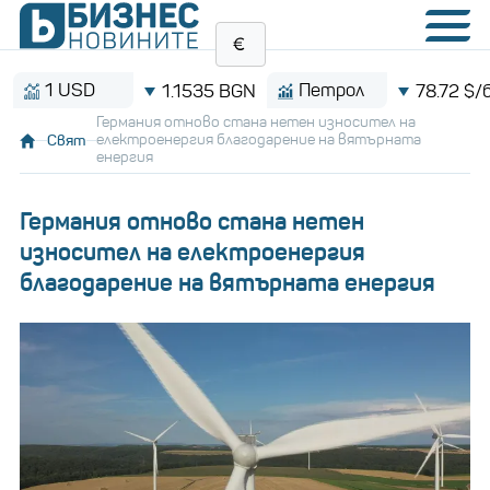
1 USD
Петрол
1.1535 BGN
78.72 $/барел
Германия отново стана нетен износител на
Свят
електроенергия благодарение на вятърната
енергия
Германия отново стана нетен
износител на електроенергия
благодарение на вятърната енергия