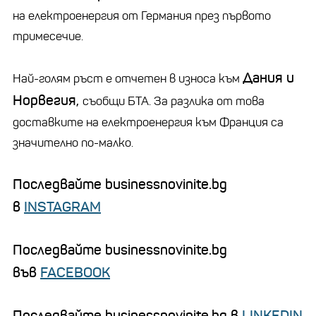
на електроенергия от Германия през първото
тримесечие.
Дания и
Най-голям ръст е отчетен в износа към
Норвегия,
съобщи БТА. За разлика от това
доставките на електроенергия към Франция са
значително по-малко.
Последвайте businessnovinite.bg
в
INSTAGRAM
Последвайте businessnovinite.bg
във
FACEBOOK
Последвайте businessnovinite.bg в
LINKEDIN