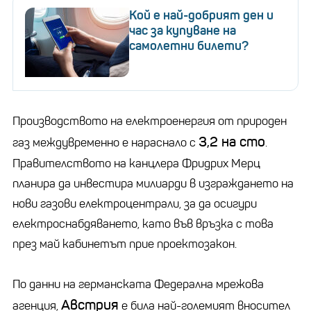
Кой е най-добрият ден и
час за купуване на
самолетни билети?
Производството на електроенергия от природен
3,2 на сто
газ междувременно е нараснало с
.
Правителството на канцлера Фридрих Мерц
планира да инвестира милиарди в изграждането на
нови газови електроцентрали, за да осигури
електроснабдяването, като във връзка с това
през май кабинетът прие проектозакон.
По данни на германската Федерална мрежова
Австрия
агенция,
е била най-големият вносител