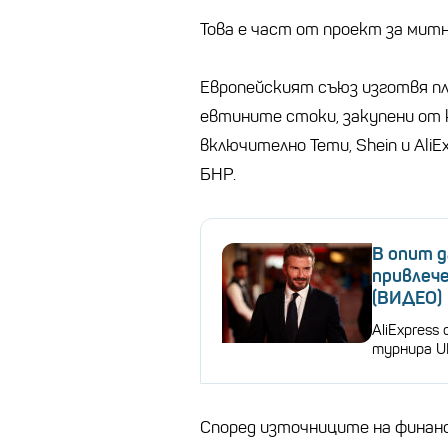
Това е част от проект за мит
Европейският съюз изготвя пл
евтините стоки, закупени от 
включително Temu, Shein и AliEx
БНР.
В опит д
привлече
(ВИДЕО)
AliExpress
турнира U
Според източниците на финанс