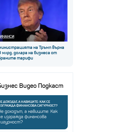
ИНАНСИ
министрацията на Тръмп върна
 млрд. долара на бизнеса от
браните тарифи
Бизнес Видео Подкаст
Е ДОХОДЪТ, А НАВИЦИТЕ: КАК СЕ
ИЗГРАЖДА ФИНАНСОВА СИГУРНОСТ?
Не доходът, а навиците: Как
се изгражда финансова
сигурност?