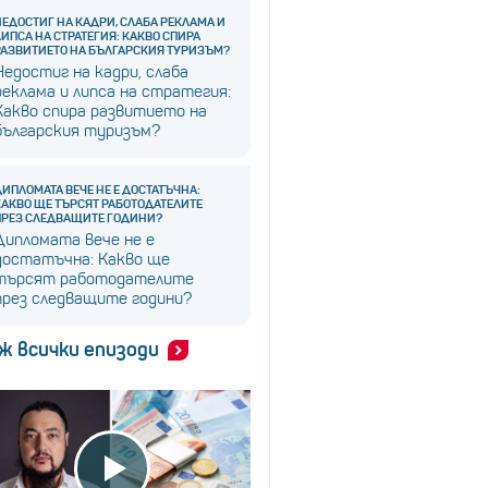
НЕДОСТИГ НА КАДРИ, СЛАБА РЕКЛАМА И
ЛИПСА НА СТРАТЕГИЯ: КАКВО СПИРА
РАЗВИТИЕТО НА БЪЛГАРСКИЯ ТУРИЗЪМ?
Недостиг на кадри, слаба
реклама и липса на стратегия:
Какво спира развитието на
българския туризъм?
ДИПЛОМАТА ВЕЧЕ НЕ Е ДОСТАТЪЧНА:
КАКВО ЩЕ ТЪРСЯТ РАБОТОДАТЕЛИТЕ
ПРЕЗ СЛЕДВАЩИТЕ ГОДИНИ?
Дипломата вече не е
достатъчна: Какво ще
търсят работодателите
през следващите години?
ж всички епизоди