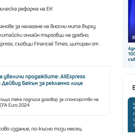
ническа реформа на ЕК
анове за налагане на вносни мита върху
китайски онлайн търговци на дребно,
Ф
press, съобщи Financial Times, цитиран от
Ад
100
съ
а увеличи продажбите: AliExpress
 Дейвид Бекъм за рекламно лице
 също така подписа договор за спонсорство на
Н
EFA Euro 2024
ово издание, по-късно този месец