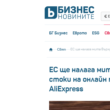
Е
БГ Бизнес
Еврото
ESG
Св
Свят
ЕС ще налага мита върху
ЕС ще налага ми
стоки на онлайн 
AliExpress