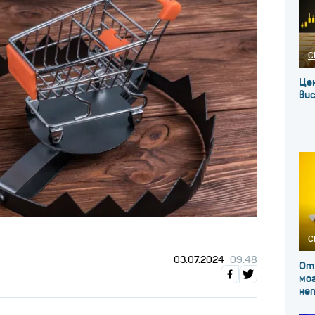
С
Це
вис
С
03.07.2024
09:48
От
мог
не