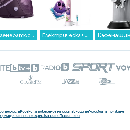
Парогенератор Philips PSG7200/30...
Електрическа четка за зъби Philips HX6352/42 Sonicare...
ерителност
Кодекс за поведение на доставчиците
Условия за ползване
ормация относно съдържанието
Пишете ни