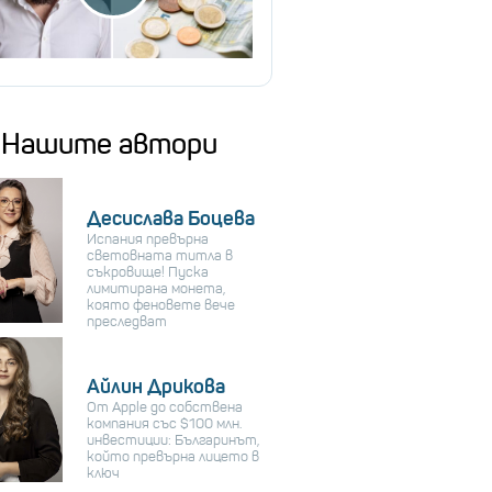
Нашите автори
Десислава Боцева
Испания превърна
световната титла в
съкровище! Пуска
лимитирана монета,
която феновете вече
преследват
Айлин Дрикова
От Apple до собствена
компания със $100 млн.
инвестиции: Българинът,
който превърна лицето в
ключ