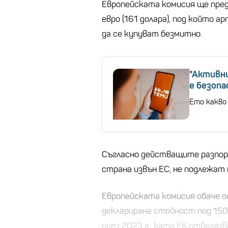
Европейската комисия ще пред
евро (161 долара), под който
да се купуват безмитно.
"Активн
е безопа
Ето какво
Съгласно действащите разпоре
страна извън ЕС, не подлежат 
Европейската комисия обаче о
декларирана стойност под 150
през 2023 г., като ЕК отбеляз