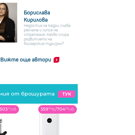
Борислава
Кирилова
Недостиг на кадри, слаба
реклама и липса на
стратегия: Какво спира
развитието на
българския туризъм?
Вижте още автори
ения от брошурата
ТУК
303
14
лв.
359
99
€
/
704
08
лв.
139
99
€
/
273
8
лв.