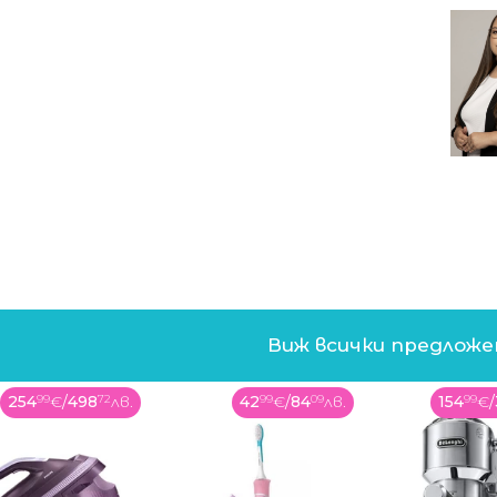
ия Reuters за коментар на информацията на
Виж всички предлож
254
99
€
/
498
72
лв.
42
99
€
/
84
09
лв.
154
99
€
/