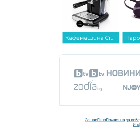
Кафемашина Crown CEM-1525...
За нас
Екип
Политика за пов
Инф