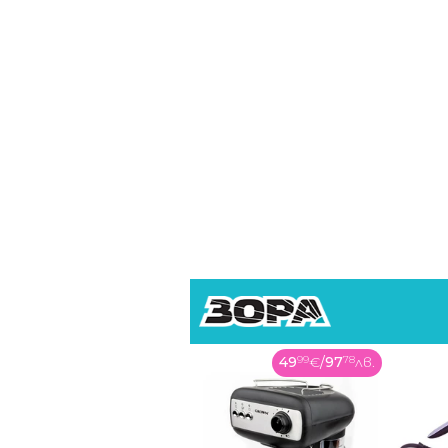
веднага на исканията на агенц
финансовото издание.
49
99
€
/
97
78
лв.