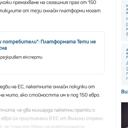
ложи премахване на сегашния праг от 150
 артикулите от тези онлайн платформи могат
и потребители": Платформата Temu не
сна
 разкриват експерти
дби на ЕС, пакетните онлайн покупки от
Ви
на мито, ако стойността им е под 150 евро.
тчита, че два милиарда пакетни пратки с
 евро са пристигнали в ЕС от външни страни
ва, че "самите обеми на електронната