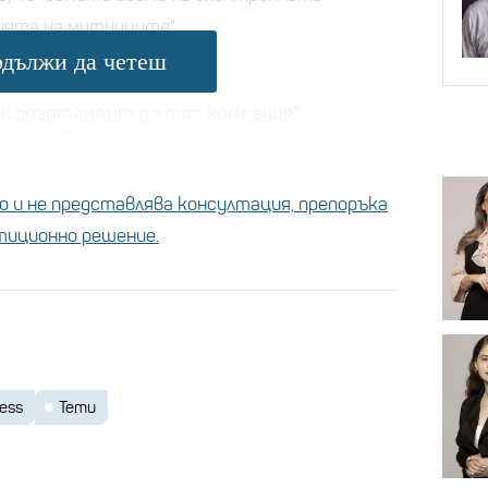
ята на митниците".
дължи да четеш
к апартамент до топ компания":
а на Alibaba
а е основана с визията да помага на малките
ачи да продават своите продукти в глобален
 и не представлява консултация, препоръка
стиционно решение.
imes се посочва, че ЕС обсъжда премахването
т проект за митническа реформа, предложен
 но сега може да се опита да ускори
ейства на скока на евтиния внос.
ress
Temu
iExpress, Shein, Temu и ЕК не отговориха