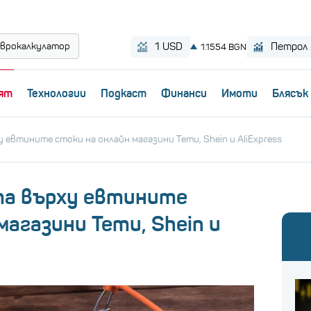
врокалкулатор
ят
Технологии
Пoдкаст
Финанси
Имоти
Блясък
 евтините стоки на онлайн магазини Temu, Shein и AliExpress
та върху евтините
магазини Temu, Shein и