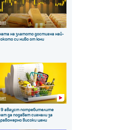
ВЯТ
ната на златото достигна най-
окото си ниво от юни
ВЯТ
 9 август потребителите
ат да подават сигнали за
правомерно високи цени