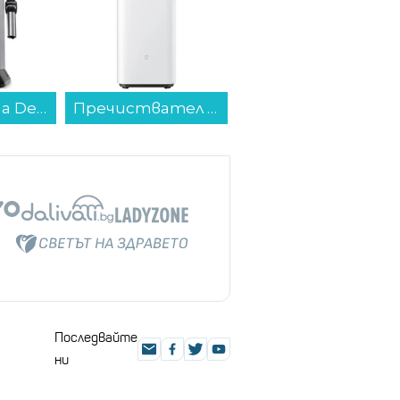
Кафемашина DeLonghi EC685.M DEDICA...
Пречиствател Xiaomi BHR08XEEU Mijia Smart Air Purifier Max , CADR за частици: 1006,5 м?/ч...
Слушалки с микрофон RAZER BlackShark V2 Pro Бели RZ04-04530200-R3M1 , Bluetooth , OVER-EAR...
Последвайте
ни