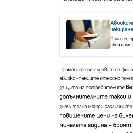
Авиокомп
чекиран
Силно се 
своя поле
Промените се случват на фон
авиокомпаниите относно полит
ве
защита на потребителите
допълнителните такси и 
значително между различните
повишените цени на бил
миналата година
–
броят 