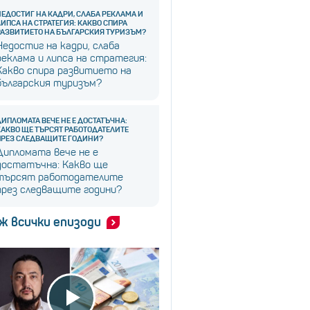
НЕДОСТИГ НА КАДРИ, СЛАБА РЕКЛАМА И
ЛИПСА НА СТРАТЕГИЯ: КАКВО СПИРА
РАЗВИТИЕТО НА БЪЛГАРСКИЯ ТУРИЗЪМ?
Недостиг на кадри, слаба
реклама и липса на стратегия:
Какво спира развитието на
българския туризъм?
ДИПЛОМАТА ВЕЧЕ НЕ Е ДОСТАТЪЧНА:
КАКВО ЩЕ ТЪРСЯТ РАБОТОДАТЕЛИТЕ
ПРЕЗ СЛЕДВАЩИТЕ ГОДИНИ?
Дипломата вече не е
достатъчна: Какво ще
търсят работодателите
през следващите години?
ж всички епизоди