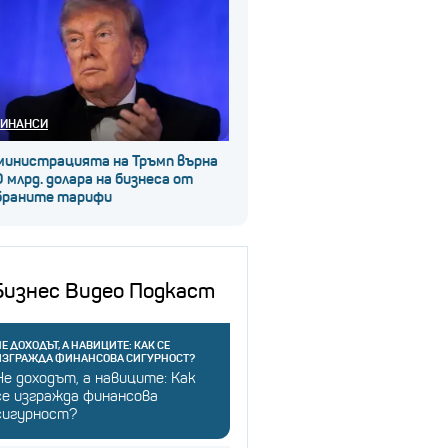
ИНАНСИ
министрацията на Тръмп върна
 млрд. долара на бизнеса от
браните тарифи
Бизнес Видео Подкаст
Е ДОХОДЪТ, А НАВИЦИТЕ: КАК СЕ
ИЗГРАЖДА ФИНАНСОВА СИГУРНОСТ?
Не доходът, а навиците: Как
се изгражда финансова
сигурност?