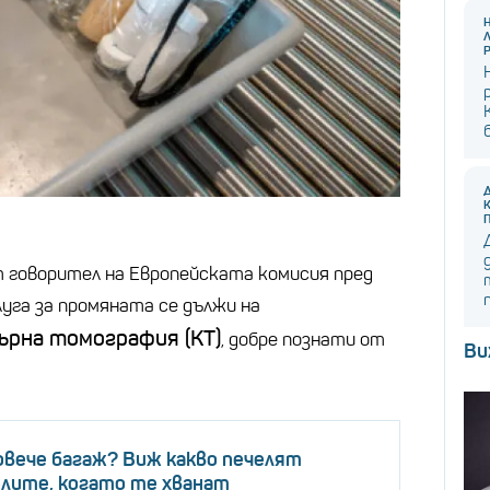
 говорител на Европейската комисия пред
луга за промяната се дължи на
рна томография (КТ)
, добре познати от
Ви
овече багаж? Виж какво печелят
лите, когато те хванат