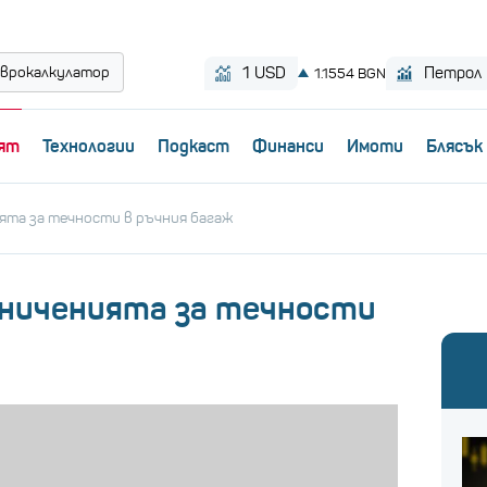
врокалкулатор
ят
Технологии
Пoдкаст
Финанси
Имоти
Блясък
ята за течности в ръчния багаж
аниченията за течности