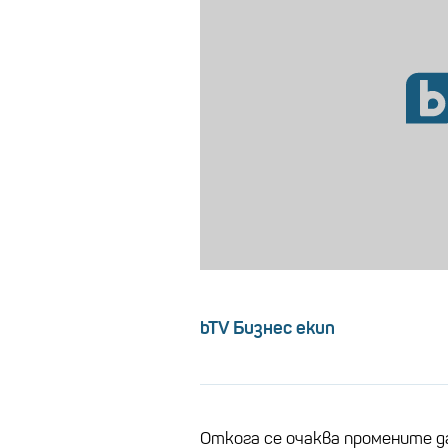
bTV Бизнес екип
Откога се очаква промените да