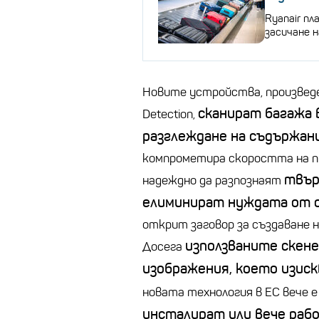
Ryanair пл
засичане 
Новите устройства, произвед
сканират багажа 
Detection
,
разглеждане на съдържани
компрометира скоростта на пр
твър
надеждно да разпознаят
елиминират нуждата от 
открит заговор за създаване 
използваните скене
Досега
изображения, което изиск
новата технология в ЕС вече е
инсталират или вече рабо