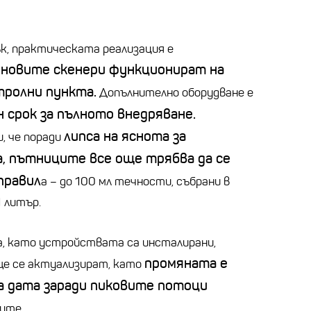
к, практическата реализация е
новите скенери функционират на
тролни пункта.
Допълнително оборудване е
 срок за пълното внедряване.
липса на яснота за
, че поради
, пътниците все още трябва да се
правил
а
–
до 100
мл
течности, събрани в
1 литър.
, като
устройствата са инсталирани,
промяната е
е се актуализират, като
а дата заради пиковите потоци
ите.