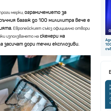
ограничението за
троги мерки,
ръчния багаж до 100 милилитра вече е
ията.
Европейският съюз официално отвори
Ф
скенери на
йки използването на
Ад
 засичат дори течни експлозиви.
100
съ
Н