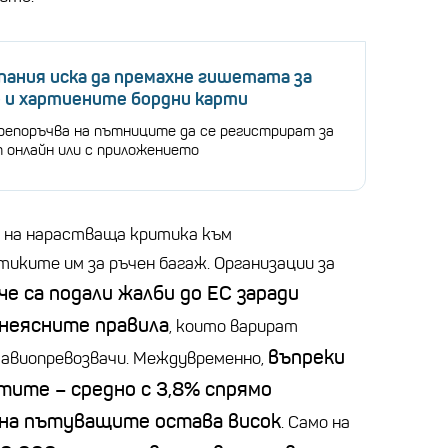
ания иска да премахне гишетата за
е и хартиените бордни карти
препоръчва на пътниците да се регистрират за
т онлайн или с приложението
а на нарастваща критика към
иките им за ръчен багаж. Организации за
че са подали жалби до ЕС заради
неясните правила
, които варират
въпреки
 авиопревозвачи. Междувременно,
етите
–
средно с 3,8% спрямо
на пътуващите остава висок
. Само на