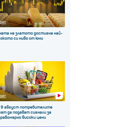
ВЯТ
ната на златото достигна най-
окото си ниво от юни
ВЯТ
 9 август потребителите
ат да подават сигнали за
правомерно високи цени