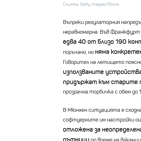
Снимка: Getty Images/iStock
Въпреки регулаторния напредъ
неравномерна. Във Франкфурт
едва 40 от близо 190 кон
няма конкретен
поръчано, но
Говорител на летището поясни
използваните устройства
придържат към старите 
прозрачна торбичка с обем до 
В Мюнхен ситуацията е сходна
софтуерните им настройки ощ
отложена за неопределен
пътници
по време на ваканци