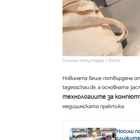
Снимка: Getty Images / iStock
Новината беше потвърдена от
tagesschau.de, а основната зас
технологиите за компютъ
медицинската практика.
Носиш п
служите