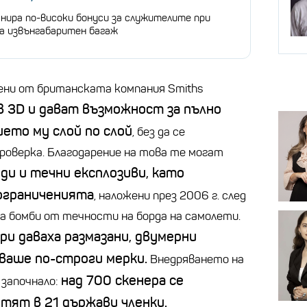
анира по-високи бонуси за служителите при
на извънгабаритен багаж
ени от британската компания
Smiths
в 3D и дават възможност за пълно
ето му слой по слой
, без да се
оверка. Благодарение на това те могат
ди и течни експлозиви, като
ограниченията
, наложени през 2006 г. след
на бомби от течности на борда на самолети.
ри даваха размазани, двумерни
ваше по-строги мерки.
Внедряването на
над 700 скенера се
 започнало:
тят в 21 държави членки.