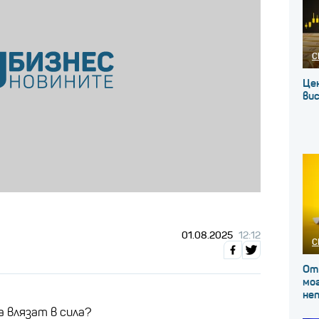
С
Це
вис
01.08.2025
12:12
С
От
мог
не
 влязат в сила?