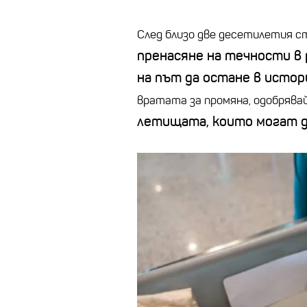
След близо две десетилетия с
пренасяне на течности в 
на път да остане в истор
вратата за промяна, одобрява
летищата, които могат да