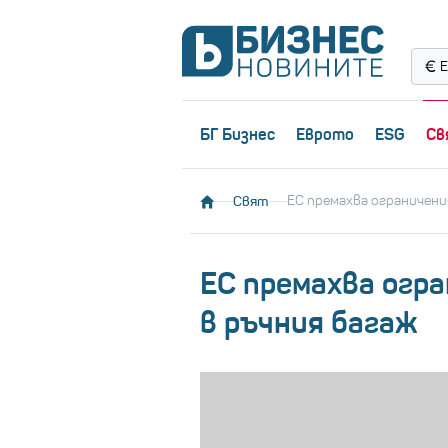
Е
БГ Бизнес
Еврото
ESG
Св
Свят
ЕС премахва ограничени
ЕС премахва огр
в ръчния багаж