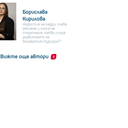
Борислава
Кирилова
Недостиг на кадри, слаба
реклама и липса на
стратегия: Какво спира
развитието на
българския туризъм?
Вижте още автори