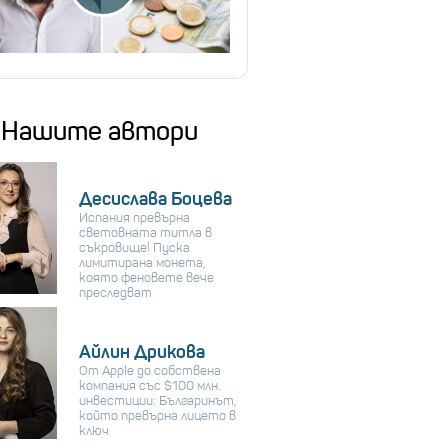
Нашите автори
Десислава Боцева
Испания превърна
световната титла в
съкровище! Пуска
лимитирана монета,
която феновете вече
преследват
Айлин Дрикова
От Apple до собствена
компания със $100 млн.
инвестиции: Българинът,
който превърна лицето в
ключ