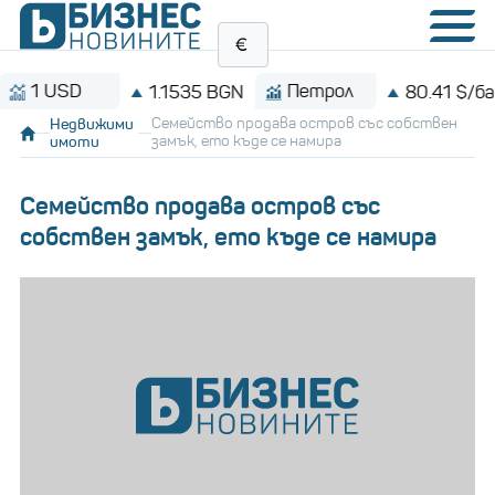
USD
Петрол
1.1535 BGN
80.41 $/барел
Недвижими
Семейство продава остров със собствен
имоти
замък, ето къде се намира
Семейство продава остров със
собствен замък, ето къде се намира