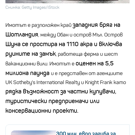
Снимка: Getty Images/iStock
западния бряг на
Имотът е разположен край
Шотландия
, между Обан и остров Мъл. Остров
Шуна се простира на 1110 акра и включва
руините на замък
, работеща ферма и шест
оценен на 5,5
ваканционни вили. Имотът е
милиона паунда
и е представен от агенциите
UK Sotheby's International Realty и Knight Frank като
рядка възможност за частни купувачи,
туристически предприемачи или
консервационни проекти.
300 млн. евро загуба за