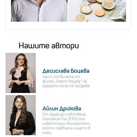
Нашите автори
Десислава Боцева
Част от вилата от
филма „Casino Royale“ на
езерото Комо се продава
Айлин Дрикова
От Apple до собствена
компания със $100 млн.
инвестиции: Българинът,
който превърна лицето в
ключ