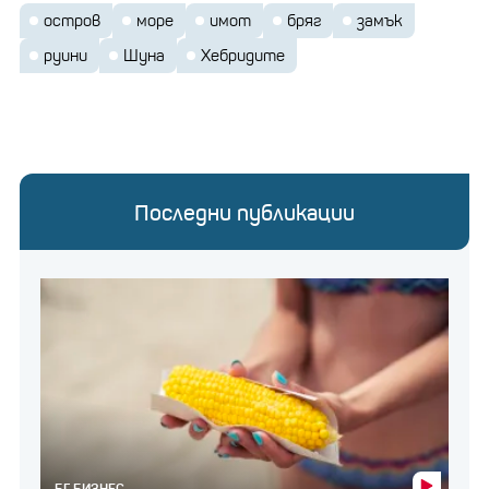
остров
море
имот
бряг
замък
руини
Шуна
Хебридите
Последни публикации
БГ БИЗНЕС