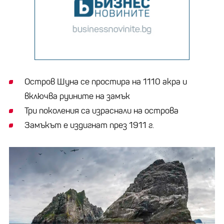
Остров Шуна се простира на 1110 акра и
включва руините на замък
Три поколения са израснали на острова
Замъкът е издигнат през 1911 г.