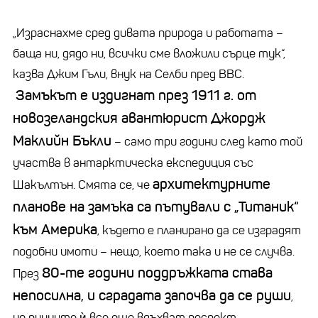
„Израснахме сред дивата природа и работата –
баща ни, дядо ни, всички сме вложили сърце тук“,
казва Джим Гъли, внук на Селби пред BBC.
Замъкът е издигнат през 1911 г. от
новозеландския авантюрист Джордж
Маклийн Бъкли
– само три години след като той
участва в антарктическа експедиция със
архитектурните
Шакълтън. Смята се, че
планове на замъка са пътували с „Титаник“
към Америка
, където е планирано да се изградят
подобни имоти – нещо, което така и не се случва.
80-те години поддръжката става
През
непосилна, и сградата започва да се руши
,
но руините ѝ все още вдъхват респект.