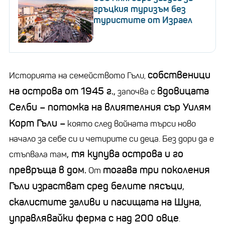
гръцкия туризъм без
туристите от Израел
собственици
Историята на семейството Гъли,
на острова от 1945 г.,
вдовицата
започва с
Селби – потомка на влиятелния сър Уилям
Корт Гъли –
която след войната търси ново
начало за себе си и четирите си деца. Без дори да е
, тя купува острова и го
стъпвала там
превръща в дом.
тогава три поколения
От
Гъли израстват сред белите пясъци,
скалистите заливи и пасищата на Шуна,
управлявайки ферма с над 200 овце
.