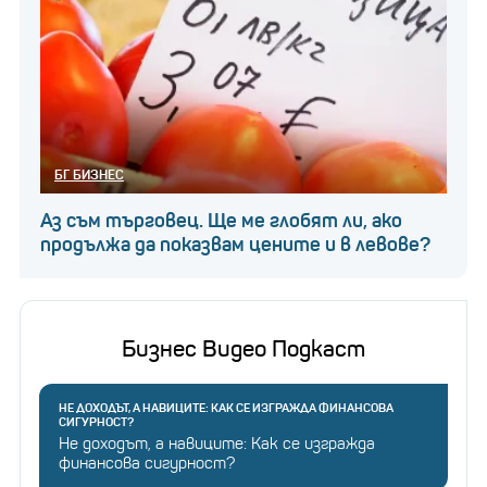
БГ БИЗНЕС
Аз съм търговец. Ще ме глобят ли, ако
продължа да показвам цените и в левове?
Бизнес Видео Подкаст
НЕ ДОХОДЪТ, А НАВИЦИТЕ: КАК СЕ ИЗГРАЖДА ФИНАНСОВА
СИГУРНОСТ?
Не доходът, а навиците: Как се изгражда
финансова сигурност?