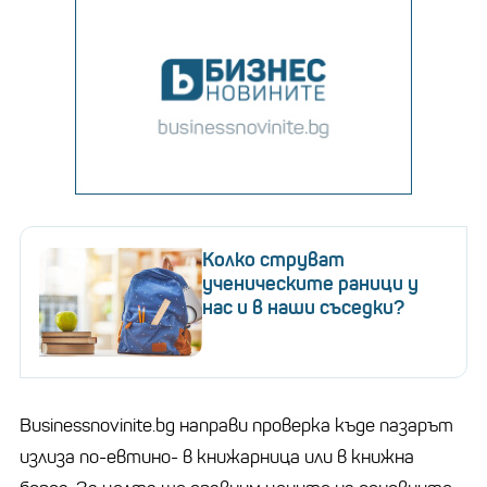
Колко струват
ученическите раници у
нас и в наши съседки?
Businessnovinite.bg направи проверка къде пазарът
излиза по-евтино- в книжарница или в книжна