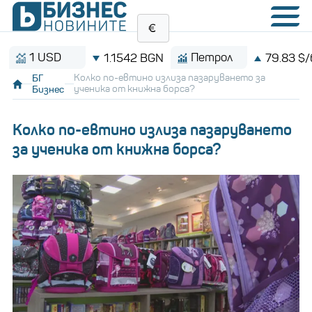
 USD
Петрол
1.1542 BGN
79.83 $/барел
БГ
Колко по-евтино излиза пазаруването за
Бизнес
ученика от книжна борса?
Колко по-евтино излиза пазаруването
за ученика от книжна борса?