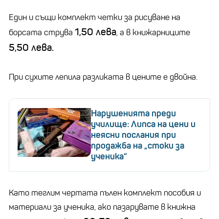
Един и същи комплект четки за рисуване на
1,50 лева
борсата струва
, а в книжарниците
5,50 лева.
При сухите лепила разликата в цените е двойна.
Нарушенията преди
училище: Липса на цени и
неясни послания при
продажба на „стоки за
ученика“
Като теглим чертата пълен комплект пособия и
материали за ученика, ако пазарувате в книжна