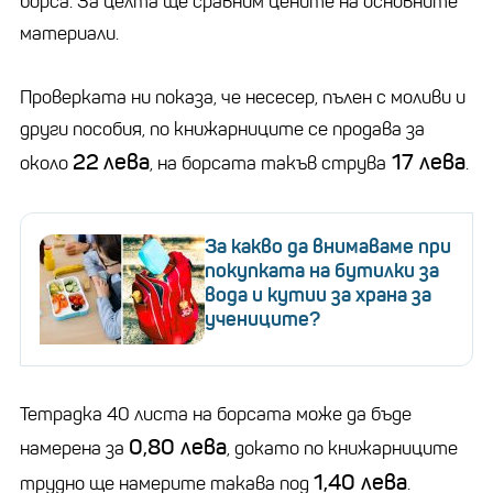
борса. За целта ще сравним цените на основните
материали.
Проверката ни показа, че несесер, пълен с моливи и
други пособия, по книжарниците се продава за
22
лева
17 лева
около
, на борсата такъв струва
.
За какво да внимаваме при
покупката на бутилки за
вода и кутии за храна за
учениците?
Тетрадка 40 листа на борсата може да бъде
0,80 лева
намерена за
, докато по книжарниците
1,40 лева
трудно ще намерите такава под
.