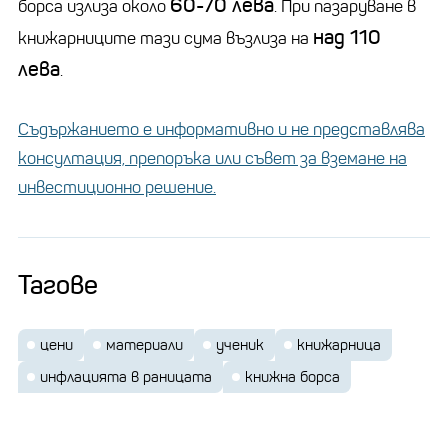
60-70 лева
борса излиза около
. При пазаруване в
над 110
книжарниците тази сума възлиза на
лева
.
Съдържанието е информативно и не представлява
консултация, препоръка или съвет за вземане на
инвестиционно решение.
Тагове
цени
материали
ученик
книжарница
инфлацията в раницата
книжна борса