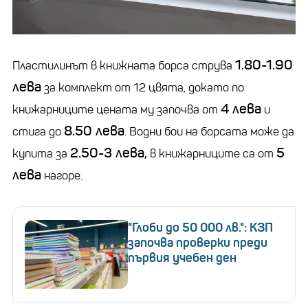
1.80-1.90
Пластилинът в книжната борса струва
лева
за комплект от 12 цвята, докато по
4 лева
книжарниците цената му започва от
и
8.50 лева
стига до
. Водни бои на борсата може да
2.50-3 лева,
5
купита за
в книжарниците са от
лева
нагоре.
"Глоби до 50 000 лв.": КЗП
започва проверки преди
първия учебен ден