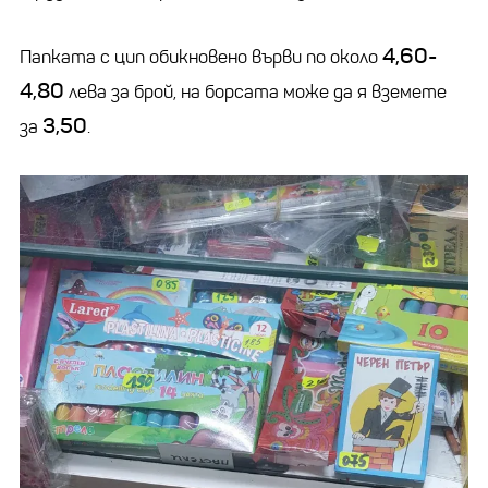
4,60-
Папката с цип обикновено върви по около
4,80
лева за брой, на борсата може да я вземете
3,50
за
.