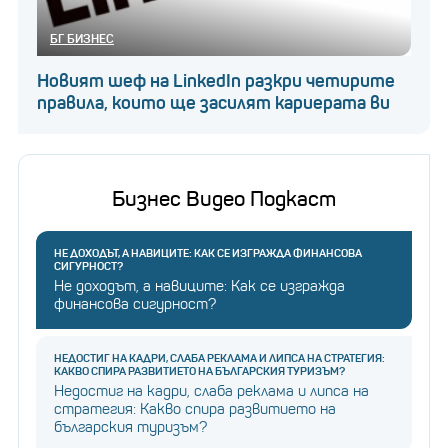
БГ БИЗНЕС
Новият шеф на LinkedIn разкри четирите
правила, които ще засилят кариерата ви
Бизнес Видео Подкаст
НЕ ДОХОДЪТ, А НАВИЦИТЕ: КАК СЕ ИЗГРАЖДА ФИНАНСОВА
СИГУРНОСТ?
Не доходът, а навиците: Как се изгражда
финансова сигурност?
НЕДОСТИГ НА КАДРИ, СЛАБА РЕКЛАМА И ЛИПСА НА СТРАТЕГИЯ:
КАКВО СПИРА РАЗВИТИЕТО НА БЪЛГАРСКИЯ ТУРИЗЪМ?
Недостиг на кадри, слаба реклама и липса на
стратегия: Какво спира развитието на
българския туризъм?