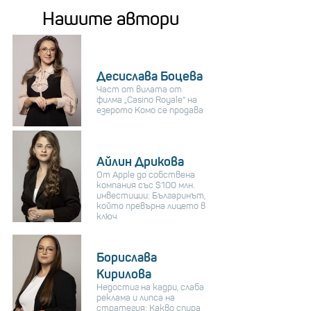
Нашите автори
Десислава Боцева
Част от вилата от
филма „Casino Royale“ на
езерото Комо се продава
Айлин Дрикова
От Apple до собствена
компания със $100 млн.
инвестиции: Българинът,
който превърна лицето в
ключ
Борислава
Кирилова
Недостиг на кадри, слаба
реклама и липса на
стратегия: Какво спира